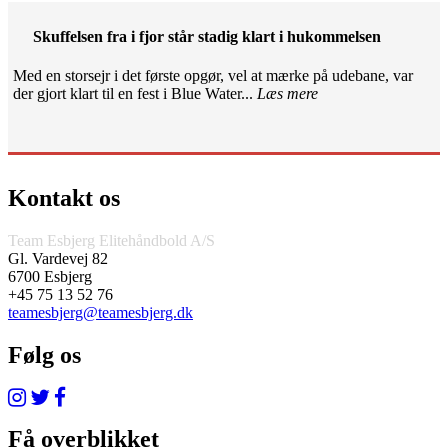
Skuffelsen fra i fjor står stadig klart i hukommelsen
Med en storsejr i det første opgør, vel at mærke på udebane, var
der gjort klart til en fest i Blue Water...
Læs mere
Kontakt os
Team Esbjerg Elitehåndbold A/S
Gl. Vardevej 82
6700 Esbjerg
+45 75 13 52 76
teamesbjerg@teamesbjerg.dk
Følg os
Få overblikket