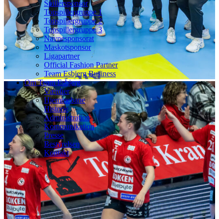
Spillersponsor
Topspillergruppe 1
Topspillergruppe 2
Topspillergruppe 3
Navnesponsorat
Maskotsponsor
Ligapartner
Official Fashion Partner
Team Esbjerg Business
Om Team Esbjerg
Værdier
Hjemmebane
Historie
Administration
Kommunikation
Presse
Bestyrelsen
Kontakt