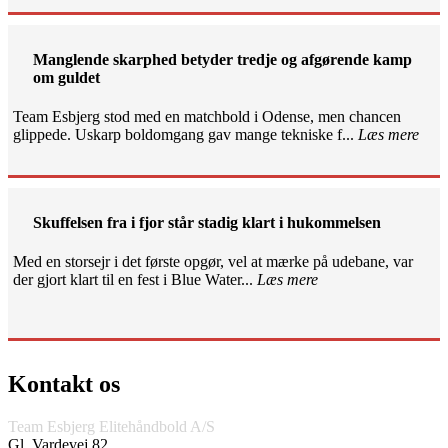
Manglende skarphed betyder tredje og afgørende kamp
om guldet
Team Esbjerg stod med en matchbold i Odense, men chancen
glippede. Uskarp boldomgang gav mange tekniske f...
Læs mere
Skuffelsen fra i fjor står stadig klart i hukommelsen
Med en storsejr i det første opgør, vel at mærke på udebane, var
der gjort klart til en fest i Blue Water...
Læs mere
Kontakt os
Team Esbjerg Elitehåndbold A/S
Gl. Vardevej 82