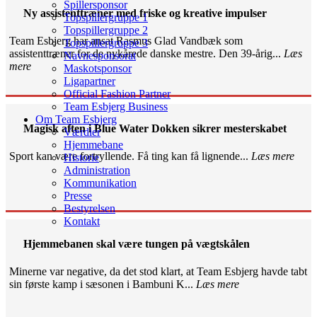
Spillersponsor
Ny assistenttræner med friske og kreative impulser
Topspillergruppe 1
Topspillergruppe 2
Team Esbjerg har ansat Rasmus Glad Vandbæk som
Topspillergruppe 3
assistenttræner for de nykårede danske mestre. Den 39-årig...
Læs
Navnesponsorat
mere
Maskotsponsor
Ligapartner
Official Fashion Partner
Team Esbjerg Business
Om Team Esbjerg
Magisk aften i Blue Water Dokken sikrer mesterskabet
Værdier
Hjemmebane
Sport kan være fortryllende. Få ting kan få lignende...
Læs mere
Historie
Administration
Kommunikation
Presse
Bestyrelsen
Kontakt
Hjemmebanen skal være tungen på vægtskålen
Minerne var negative, da det stod klart, at Team Esbjerg havde tabt
sin første kamp i sæsonen i Bambuni K...
Læs mere