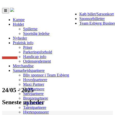
Toggle
Køb billet/Sæsonkort
navigation
Sponsorbilletter
Kampe
Team Esbjerg Busine
Holdet
Spillerne
Sportslig ledelse
Nyheder
Praktisk info
Priser
Parkeringsforhold
Handicap info
Ordensreglement
Merchandise
Samarbejdspartnere
Bliv sponsor i Team Esbjerg
Hovedpartnere
Maxi Partner
24/05 - 2025
Guldpartnere
Sølvpartnere
Bronzepartnere
Seneste nyheder
Vip-partnere
Talentpartnere
Hjertesponsorer