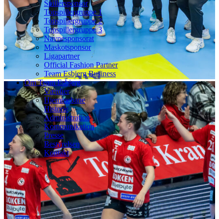
Spillersponsor
Topspillergruppe 1
Topspillergruppe 2
Topspillergruppe 3
Navnesponsorat
Maskotsponsor
Ligapartner
Official Fashion Partner
Team Esbjerg Business
Om Team Esbjerg
Værdier
Hjemmebane
Historie
Administration
Kommunikation
Presse
Bestyrelsen
Kontakt