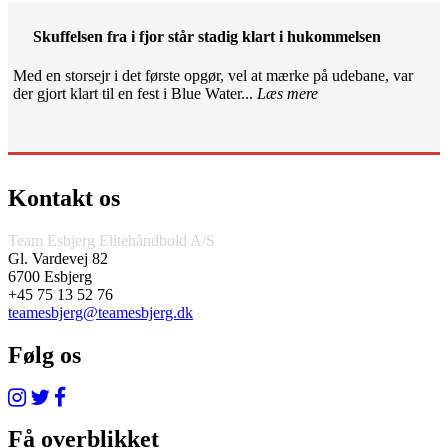
Skuffelsen fra i fjor står stadig klart i hukommelsen
Med en storsejr i det første opgør, vel at mærke på udebane, var
der gjort klart til en fest i Blue Water...
Læs mere
Kontakt os
Team Esbjerg Elitehåndbold A/S
Gl. Vardevej 82
6700 Esbjerg
+45 75 13 52 76
teamesbjerg@teamesbjerg.dk
Følg os
Få overblikket