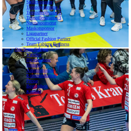
Spillersponsor
Topspillergruppe 1
Topspillergruppe 2
Topspillergruppe 3
Navnesponsorat
Maskotsponsor
Ligapartner
Official Fashion Partner
Team Esbjerg Business
Om Team Esbjerg
Værdier
Hjemmebane
Historie
Administration
Kommunikation
Presse
Bestyrelsen
Kontakt