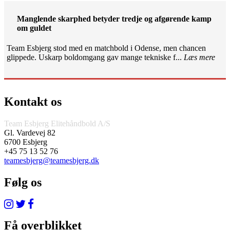
Manglende skarphed betyder tredje og afgørende kamp
om guldet
Team Esbjerg stod med en matchbold i Odense, men chancen
glippede. Uskarp boldomgang gav mange tekniske f...
Læs mere
Kontakt os
Team Esbjerg Elitehåndbold A/S
Gl. Vardevej 82
6700 Esbjerg
+45 75 13 52 76
teamesbjerg@teamesbjerg.dk
Følg os
Få overblikket