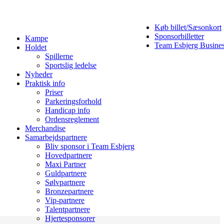
Køb billet/Sæsonkort
Sponsorbilletter
Kampe
Team Esbjerg Busine
Holdet
Spillerne
Sportslig ledelse
Nyheder
Praktisk info
Priser
Parkeringsforhold
Handicap info
Ordensreglement
Merchandise
Samarbejdspartnere
Bliv sponsor i Team Esbjerg
Hovedpartnere
Maxi Partner
Guldpartnere
Sølvpartnere
Bronzepartnere
Vip-partnere
Talentpartnere
Hjertesponsorer