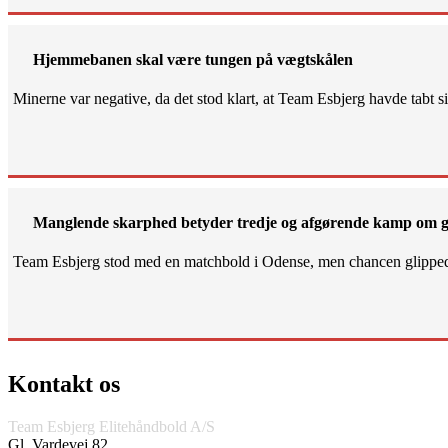
Hjemmebanen skal være tungen på vægtskålen
Minerne var negative, da det stod klart, at Team Esbjerg havde tabt 
Manglende skarphed betyder tredje og afgørende kamp om g
Team Esbjerg stod med en matchbold i Odense, men chancen glippe
Kontakt os
Team Esbjerg Elitehåndbold A/S
Gl. Vardevej 82