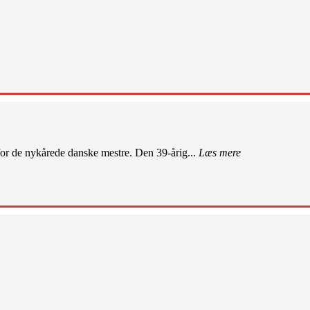
r de nykårede danske mestre. Den 39-årig...
Læs mere