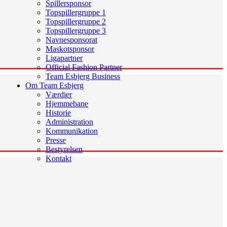
Spillersponsor
Topspillergruppe 1
Topspillergruppe 2
Topspillergruppe 3
Navnesponsorat
Maskotsponsor
Ligapartner
Official Fashion Partner
Team Esbjerg Business
Om Team Esbjerg
Værdier
Hjemmebane
Historie
Administration
Kommunikation
Presse
Bestyrelsen
Kontakt