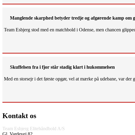
Manglende skarphed betyder tredje og afgørende kamp om g
Team Esbjerg stod med en matchbold i Odense, men chancen glippe
Skuffelsen fra i fjor står stadig klart i hukommelsen
Med en storsejr i det første opgør, vel at mærke på udebane, var der gjo
Kontakt os
Team Esbjerg Elitehåndbold A/S
Gl. Vardevej 82