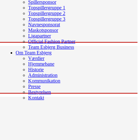
Spillersponsor
Topspillergruppe 1
Topspillergruppe 2
Topspillergruppe 3
Navnesponsorat
Maskotsponsor
Ligapartner
Official Fashion Partner
Team Esbjerg Business
Om Team Esbjerg
Værdier
Hjemmebane
Historie
Administration
Kommunikation
Presse
Bestyrelsen
Kontakt