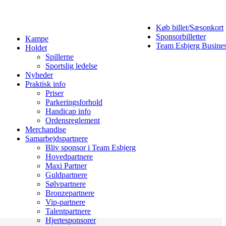
Køb billet/Sæsonkort
Sponsorbilletter
Kampe
Team Esbjerg Busine
Holdet
Spillerne
Sportslig ledelse
Nyheder
Praktisk info
Priser
Parkeringsforhold
Handicap info
Ordensreglement
Merchandise
Samarbejdspartnere
Bliv sponsor i Team Esbjerg
Hovedpartnere
Maxi Partner
Guldpartnere
Sølvpartnere
Bronzepartnere
Vip-partnere
Talentpartnere
Hjertesponsorer