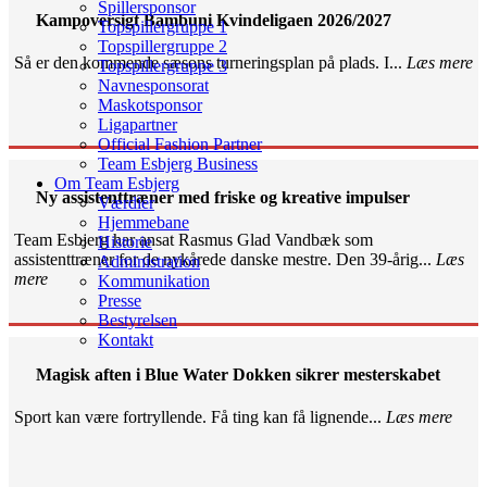
Spillersponsor
Kampoversigt Bambuni Kvindeligaen 2026/2027
Topspillergruppe 1
Topspillergruppe 2
Så er den kommende sæsons turneringsplan på plads. I...
Læs mere
Topspillergruppe 3
Navnesponsorat
Maskotsponsor
Ligapartner
Official Fashion Partner
Team Esbjerg Business
Om Team Esbjerg
Ny assistenttræner med friske og kreative impulser
Værdier
Hjemmebane
Team Esbjerg har ansat Rasmus Glad Vandbæk som
Historie
assistenttræner for de nykårede danske mestre. Den 39-årig...
Læs
Administration
mere
Kommunikation
Presse
Bestyrelsen
Kontakt
Magisk aften i Blue Water Dokken sikrer mesterskabet
Sport kan være fortryllende. Få ting kan få lignende...
Læs mere