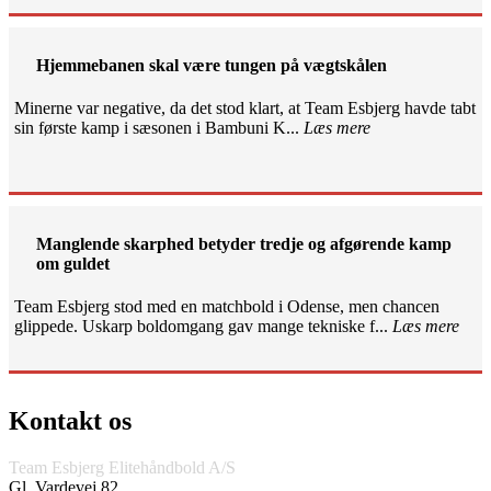
Hjemmebanen skal være tungen på vægtskålen
Minerne var negative, da det stod klart, at Team Esbjerg havde tabt
sin første kamp i sæsonen i Bambuni K...
Læs mere
Manglende skarphed betyder tredje og afgørende kamp
om guldet
Team Esbjerg stod med en matchbold i Odense, men chancen
glippede. Uskarp boldomgang gav mange tekniske f...
Læs mere
Kontakt os
Team Esbjerg Elitehåndbold A/S
Gl. Vardevej 82