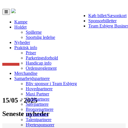
Toggle
Køb billet/Sæsonkort
navigation
Sponsorbilletter
Kampe
Team Esbjerg Busine
Holdet
Spillerne
Sportslig ledelse
Nyheder
Praktisk info
Priser
Parkeringsforhold
Handicap info
Ordensreglement
Merchandise
Samarbejdspartnere
Bliv sponsor i Team Esbjerg
Hovedpartnere
Maxi Partner
15/05 - 2025
Guldpartnere
Sølvpartnere
Bronzepartnere
Seneste nyheder
Vip-partnere
Talentpartnere
Hjertesponsorer