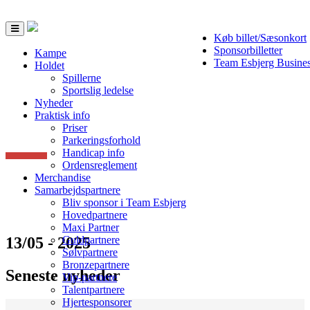
Toggle
Køb billet/Sæsonkort
navigation
Sponsorbilletter
Kampe
Team Esbjerg Busine
Holdet
Spillerne
Sportslig ledelse
Nyheder
Praktisk info
Priser
Parkeringsforhold
Handicap info
Ordensreglement
Merchandise
Samarbejdspartnere
Bliv sponsor i Team Esbjerg
Hovedpartnere
Maxi Partner
13/05 - 2025
Guldpartnere
Sølvpartnere
Bronzepartnere
Seneste nyheder
Vip-partnere
Talentpartnere
Hjertesponsorer