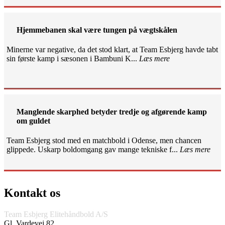
Hjemmebanen skal være tungen på vægtskålen
Minerne var negative, da det stod klart, at Team Esbjerg havde tabt
sin første kamp i sæsonen i Bambuni K...
Læs mere
Manglende skarphed betyder tredje og afgørende kamp
om guldet
Team Esbjerg stod med en matchbold i Odense, men chancen
glippede. Uskarp boldomgang gav mange tekniske f...
Læs mere
Kontakt os
Team Esbjerg Elitehåndbold A/S
Gl. Vardevej 82