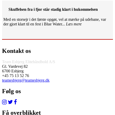
Skuffelsen fra i fjor står stadig klart i hukommelsen
Med en storsejr i det første opgør, vel at mærke på udebane, var
der gjort klart til en fest i Blue Water...
Læs mere
Kontakt os
Team Esbjerg Elitehåndbold A/S
Gl. Vardevej 82
6700 Esbjerg
+45 75 13 52 76
teamesbjerg@teamesbjerg.dk
Følg os
Få overblikket