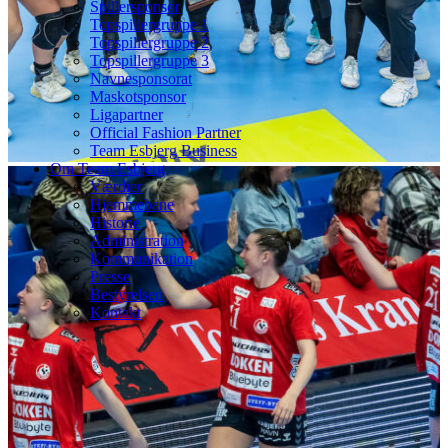
Spillersponsor
Topspillergruppe 1
Topspillergruppe 2
Topspillergruppe 3
Navnesponsorat
Maskotsponsor
Ligapartner
Official Fashion Partner
Team Esbjerg Business
Om Team Esbjerg
Værdier
Hjemmebane
Historie
Administration
Kommunikation
Presse
Bestyrelsen
Kontakt