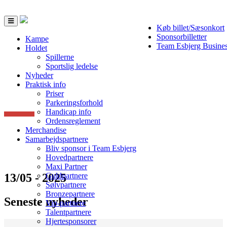
Toggle
Køb billet/Sæsonkort
navigation
Sponsorbilletter
Kampe
Team Esbjerg Busine
Holdet
Spillerne
Sportslig ledelse
Nyheder
Praktisk info
Priser
Parkeringsforhold
Handicap info
Ordensreglement
Merchandise
Samarbejdspartnere
Bliv sponsor i Team Esbjerg
Hovedpartnere
Maxi Partner
13/05 - 2025
Guldpartnere
Sølvpartnere
Bronzepartnere
Seneste nyheder
Vip-partnere
Talentpartnere
Hjertesponsorer