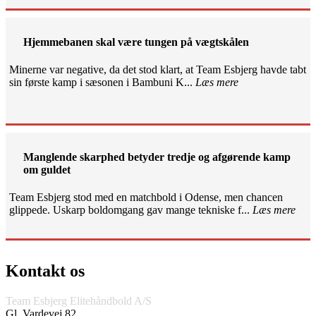
Hjemmebanen skal være tungen på vægtskålen
Minerne var negative, da det stod klart, at Team Esbjerg havde tabt
sin første kamp i sæsonen i Bambuni K...
Læs mere
Manglende skarphed betyder tredje og afgørende kamp
om guldet
Team Esbjerg stod med en matchbold i Odense, men chancen
glippede. Uskarp boldomgang gav mange tekniske f...
Læs mere
Kontakt os
Team Esbjerg Elitehåndbold A/S
Gl. Vardevej 82