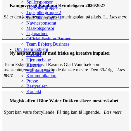
Spillersponsor
Kampoversigt Bambuni Kvindeligaen 2026/2027
Topspillergruppe 1
Topspillergruppe 2
Så er den kommende sæsons turneringsplan på plads. I...
Læs mere
Topspillergruppe 3
Navnesponsorat
Maskotsponsor
Ligapartner
Official Fashion Partner
Team Esbjerg Business
Om Team Esbjerg
Ny assistenttræner med friske og kreative impulser
Værdier
Hjemmebane
Team Esbjerg har ansat Rasmus Glad Vandbæk som
Historie
assistenttræner for de nykårede danske mestre. Den 39-årig...
Læs
Administration
mere
Kommunikation
Presse
Bestyrelsen
Kontakt
Magisk aften i Blue Water Dokken sikrer mesterskabet
Sport kan være fortryllende. Få ting kan få lignende...
Læs mere