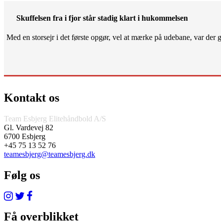
Skuffelsen fra i fjor står stadig klart i hukommelsen
Med en storsejr i det første opgør, vel at mærke på udebane, var der gjo
Kontakt os
Team Esbjerg Elitehåndbold A/S
Gl. Vardevej 82
6700 Esbjerg
+45 75 13 52 76
teamesbjerg@teamesbjerg.dk
Følg os
Få overblikket