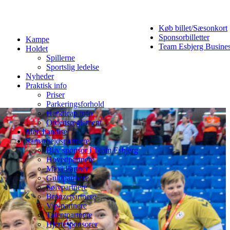
Køb billet/Sæsonkort
Sponsorbilletter
Kampe
Team Esbjerg Busine
Holdet
Spillerne
Sportslig ledelse
Nyheder
Praktisk info
Priser
Parkeringsforhold
Handicap info
Ordensreglement
Merchandise
Samarbejdspartnere
Bliv sponsor i Team Esbjerg
Hovedpartnere
Maxi Partner
Guldpartnere
Sølvpartnere
Bronzepartnere
Vip-partnere
Talentpartnere
Hjertesponsorer