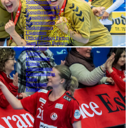
Spillersponsor
Topspillergruppe 1
Topspillergruppe 2
Topspillergruppe 3
Navnesponsorat
Maskotsponsor
Ligapartner
Official Fashion Partner
Team Esbjerg Business
Om Team Esbjerg
Værdier
Hjemmebane
Historie
Administration
Kommunikation
Presse
Bestyrelsen
Kontakt