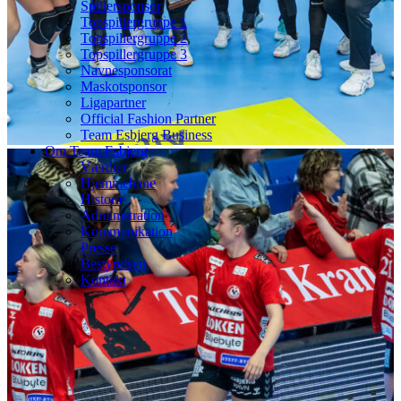
Spillersponsor
Topspillergruppe 1
Topspillergruppe 2
Topspillergruppe 3
Navnesponsorat
Maskotsponsor
Ligapartner
Official Fashion Partner
Team Esbjerg Business
Om Team Esbjerg
Værdier
Hjemmebane
Historie
Administration
Kommunikation
Presse
Bestyrelsen
Kontakt