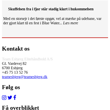
Skuffelsen fra i fjor står stadig klart i hukommelsen
Med en storsejr i det første opgør, vel at mærke på udebane, var
der gjort klart til en fest i Blue Water...
Læs mere
Kontakt os
Team Esbjerg Elitehåndbold A/S
Gl. Vardevej 82
6700 Esbjerg
+45 75 13 52 76
teamesbjerg@teamesbjerg.dk
Følg os
Få overblikket