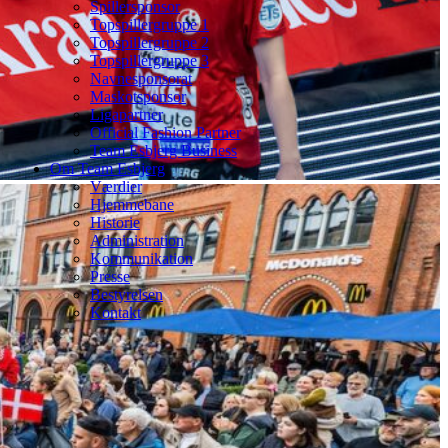
Spillersponsor
Topspillergruppe 1
Topspillergruppe 2
Topspillergruppe 3
Navnesponsorat
Maskotsponsor
Ligapartner
Official Fashion Partner
Team Esbjerg Business
Om Team Esbjerg
Værdier
Hjemmebane
Historie
Administration
Kommunikation
Presse
Bestyrelsen
Kontakt