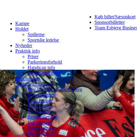
Køb billet/Sæsonkort
Sponsorbilletter
Kampe
Team Esbjerg Busine
Holdet
Spillerne
Sportslig ledelse
Nyheder
Praktisk info
Priser
Parkeringsforhold
Handicap info
Ordensreglement
Merchandise
Samarbejdspartnere
Bliv sponsor i Team Esbjerg
Hovedpartnere
Maxi Partner
Guldpartnere
Sølvpartnere
Bronzepartnere
Vip-partnere
Talentpartnere
Hjertesponsorer