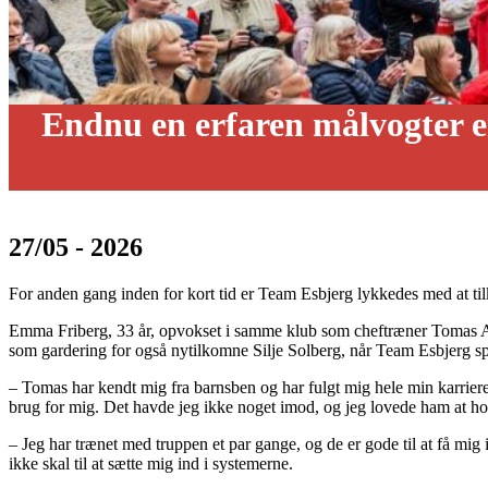
Endnu en erfaren målvogter e
27/05 - 2026
For anden gang inden for kort tid er Team Esbjerg lykkedes med at ti
Emma Friberg, 33 år, opvokset i samme klub som cheftræner Tomas A
som gardering for også nytilkomne Silje Solberg, når Team Esbjerg 
– Tomas har kendt mig fra barnsben og har fulgt mig hele min karriere.
brug for mig. Det havde jeg ikke noget imod, og jeg lovede ham at ho
– Jeg har trænet med truppen et par gange, og de er gode til at få mig i
ikke skal til at sætte mig ind i systemerne.