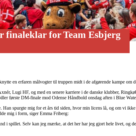
r finaleklar for Team Esbjerg
lknytte en erfaren målvogter til truppen midt i de afgørende kampe om 
xnér, Lugi HF, og med en senere karriere i de danske klubber, Ringk
spiller første DM-finale mod Odense Håndbold onsdag aften i Blue Wat
 Han spurgte mig for et års tid siden, hvor min licens lå, og om vi ikke 
lde mig i form, siger Emma Friberg:
nd i spillet. Selv kan jeg mærke, at det her har jeg gjort hele livet, og 