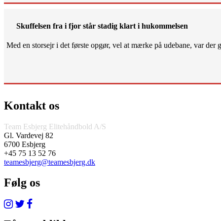
Skuffelsen fra i fjor står stadig klart i hukommelsen
Med en storsejr i det første opgør, vel at mærke på udebane, var der gjo
Kontakt os
Team Esbjerg Elitehåndbold A/S
Gl. Vardevej 82
6700 Esbjerg
+45 75 13 52 76
teamesbjerg@teamesbjerg.dk
Følg os