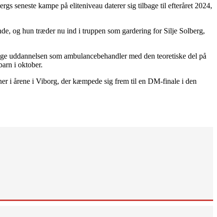
gs seneste kampe på eliteniveau daterer sig tilbage til efteråret 2024,
de, og hun træder nu ind i truppen som gardering for Silje Solberg,
 tage uddannelsen som ambulancebehandler med den teoretiske del på
arn i oktober.
ner i årene i Viborg, der kæmpede sig frem til en DM-finale i den