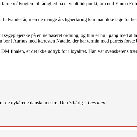
arne målvogtere til rådighed på et vitalt tidspunkt, om end Emma Friber
 halvandet år, men de mange års ligaerfaring kan man ikke tage fra hen
til sygeplejerske på en netbaseret ordning, og hun er nu i gang med at
 bor i Aarhus med kæresten Natalie, der har termin med parrets første b
 DM-finalen, er det ikke udtryk for illoyalitet. Han var svenskerens træ
r de nykårede danske mestre. Den 39-årig...
Læs mere