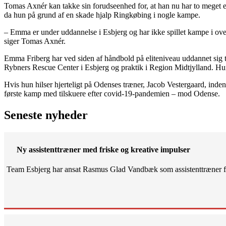
Tomas Axnér kan takke sin forudseenhed for, at han nu har to meget erf
da hun på grund af en skade hjalp Ringkøbing i nogle kampe.
– Emma er under uddannelse i Esbjerg og har ikke spillet kampe i over
siger Tomas Axnér.
Emma Friberg har ved siden af håndbold på eliteniveau uddannet sig 
Rybners Rescue Center i Esbjerg og praktik i Region Midtjylland. Hun
Hvis hun hilser hjerteligt på Odenses træner, Jacob Vestergaard, inden
første kamp med tilskuere efter covid-19-pandemien – mod Odense.
Seneste nyheder
Ny assistenttræner med friske og kreative impulser
Team Esbjerg har ansat Rasmus Glad Vandbæk som assistenttræner fo