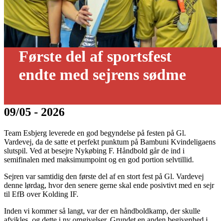
Første del af sportsfest
endte med sejrens sødme
09/05 - 2026
Team Esbjerg leverede en god begyndelse på festen på Gl.
Vardevej, da de satte et perfekt punktum på Bambuni Kvindeligaens
slutspil. Ved at besejre Nykøbing F. Håndbold går de ind i
semifinalen med maksimumpoint og en god portion selvtillid.
Sejren var samtidig den første del af en stort fest på Gl. Vardevej
denne lørdag, hvor den senere gerne skal ende posivtivt med en sejr
til EfB over Kolding IF.
Inden vi kommer så langt, var der en håndboldkamp, der skulle
afvikles, og dette i ny omgivelser. Grundet en anden begivenhed i