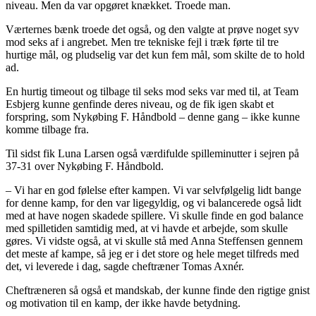
niveau. Men da var opgøret knækket. Troede man.
Værternes bænk troede det også, og den valgte at prøve noget syv
mod seks af i angrebet. Men tre tekniske fejl i træk førte til tre
hurtige mål, og pludselig var det kun fem mål, som skilte de to hold
ad.
En hurtig timeout og tilbage til seks mod seks var med til, at Team
Esbjerg kunne genfinde deres niveau, og de fik igen skabt et
forspring, som Nykøbing F. Håndbold – denne gang – ikke kunne
komme tilbage fra.
Til sidst fik Luna Larsen også værdifulde spilleminutter i sejren på
37-31 over Nykøbing F. Håndbold.
– Vi har en god følelse efter kampen. Vi var selvfølgelig lidt bange
for denne kamp, for den var ligegyldig, og vi balancerede også lidt
med at have nogen skadede spillere. Vi skulle finde en god balance
med spilletiden samtidig med, at vi havde et arbejde, som skulle
gøres. Vi vidste også, at vi skulle stå med Anna Steffensen gennem
det meste af kampe, så jeg er i det store og hele meget tilfreds med
det, vi leverede i dag, sagde cheftræner Tomas Axnér.
Cheftræneren så også et mandskab, der kunne finde den rigtige gnist
og motivation til en kamp, der ikke havde betydning.