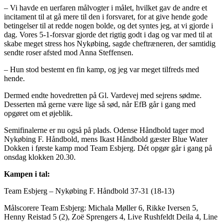
– Vi havde en uerfaren målvogter i målet, hvilket gav de andre et
incitament til at gå mere til den i forsvaret, for at give hende gode
betingelser til at redde nogen bolde, og det syntes jeg, at vi gjorde i
dag. Vores 5-1-forsvar gjorde det rigtig godt i dag og var med til at
skabe meget stress hos Nykøbing, sagde cheftræneren, der samtidig
sendte roser afsted mod Anna Steffensen.
– Hun stod bestemt en fin kamp, og jeg var meget tilfreds med
hende.
Dermed endte hovedretten på Gl. Vardevej med sejrens sødme.
Desserten må gerne være lige så sød, når EfB går i gang med
opgøret om et øjeblik.
Semifinalerne er nu også på plads. Odense Håndbold tager mod
Nykøbing F. Håndbold, mens Ikast Håndbold gæster Blue Water
Dokken i første kamp mod Team Esbjerg. Dét opgør går i gang på
onsdag klokken 20.30.
Kampen i tal:
Team Esbjerg – Nykøbing F. Håndbold 37-31 (18-13)
Målscorere Team Esbjerg: Michala Møller 6, Rikke Iversen 5,
Henny Reistad 5 (2), Zoë Sprengers 4, Live Rushfeldt Deila 4, Line