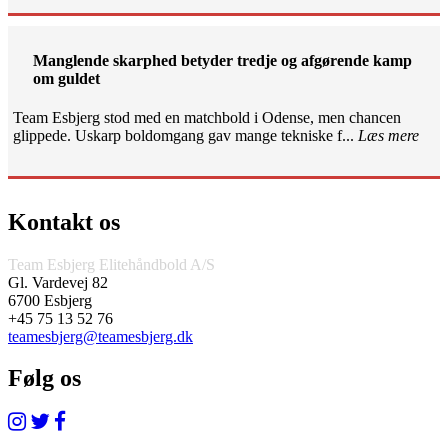
Manglende skarphed betyder tredje og afgørende kamp
om guldet
Team Esbjerg stod med en matchbold i Odense, men chancen
glippede. Uskarp boldomgang gav mange tekniske f...
Læs mere
Kontakt os
Team Esbjerg Elitehåndbold A/S
Gl. Vardevej 82
6700 Esbjerg
+45 75 13 52 76
teamesbjerg@teamesbjerg.dk
Følg os