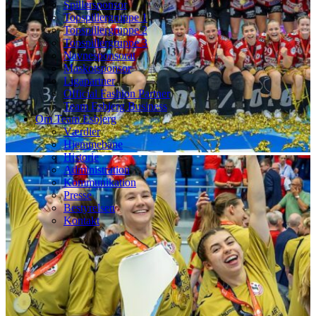
Spillersponsor
Topspillergruppe 1
Topspillergruppe 2
Topspillergruppe 3
Navnesponsorat
Maskotsponsor
Ligapartner
Official Fashion Partner
Team Esbjerg Business
Om Team Esbjerg
Værdier
Hjemmebane
Historie
Administration
Kommunikation
Presse
Bestyrelsen
Kontakt