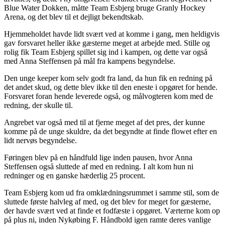
Blue Water Dokken, måtte Team Esbjerg bruge Granly Hockey
Arena, og det blev til et dejligt bekendtskab.
Hjemmeholdet havde lidt svært ved at komme i gang, men heldigvis
gav forsvaret heller ikke gæsterne meget at arbejde med. Stille og
rolig fik Team Esbjerg spillet sig ind i kampen, og dette var også
med Anna Steffensen på mål fra kampens begyndelse.
Den unge keeper kom selv godt fra land, da hun fik en redning på
det andet skud, og dette blev ikke til den eneste i opgøret for hende.
Forsvaret foran hende leverede også, og målvogteren kom med de
redning, der skulle til.
Angrebet var også med til at fjerne meget af det pres, der kunne
komme på de unge skuldre, da det begyndte at finde flowet efter en
lidt nervøs begyndelse.
Føringen blev på en håndfuld lige inden pausen, hvor Anna
Steffensen også sluttede af med en redning. I alt kom hun ni
redninger og en ganske hæderlig 25 procent.
Team Esbjerg kom ud fra omklædningsrummet i samme stil, som de
sluttede første halvleg af med, og det blev for meget for gæsterne,
der havde svært ved at finde et fodfæste i opgøret. Værterne kom op
på plus ni, inden Nykøbing F. Håndbold igen ramte deres vanlige