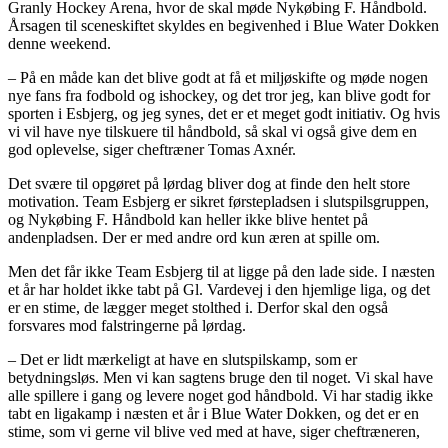
Granly Hockey Arena, hvor de skal møde Nykøbing F. Håndbold.
Årsagen til sceneskiftet skyldes en begivenhed i Blue Water Dokken
denne weekend.
– På en måde kan det blive godt at få et miljøskifte og møde nogen
nye fans fra fodbold og ishockey, og det tror jeg, kan blive godt for
sporten i Esbjerg, og jeg synes, det er et meget godt initiativ. Og hvis
vi vil have nye tilskuere til håndbold, så skal vi også give dem en
god oplevelse, siger cheftræner Tomas Axnér.
Det svære til opgøret på lørdag bliver dog at finde den helt store
motivation. Team Esbjerg er sikret førstepladsen i slutspilsgruppen,
og Nykøbing F. Håndbold kan heller ikke blive hentet på
andenpladsen. Der er med andre ord kun æren at spille om.
Men det får ikke Team Esbjerg til at ligge på den lade side. I næsten
et år har holdet ikke tabt på Gl. Vardevej i den hjemlige liga, og det
er en stime, de lægger meget stolthed i. Derfor skal den også
forsvares mod falstringerne på lørdag.
– Det er lidt mærkeligt at have en slutspilskamp, som er
betydningsløs. Men vi kan sagtens bruge den til noget. Vi skal have
alle spillere i gang og levere noget god håndbold. Vi har stadig ikke
tabt en ligakamp i næsten et år i Blue Water Dokken, og det er en
stime, som vi gerne vil blive ved med at have, siger cheftræneren,