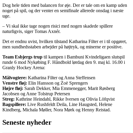
Dog hele tiden med balancen for øje. Der er tale om en kamp uden
noget på spil, og der venter en semifinale allerede onsdag i næste
uge.
– Vi skal ikke tage nogen risici med nogen skadede spillere
naturligvis, siger Tomas Axnér.
Det er endnu uvist, hvilken tilstand Katharina Filter er i til opgøret,
men sundhedsstaben arbejder på højtryk, og minerne er positive.
Team Esbjergs trup
til kampen i Bambuni Kvindeligaen slutspil
runde 6 mod Nykøbing F. Håndbold lørdag den 9. maj kl. 16.00 i
Granly Hockey Arena:
Målvogtere:
Katharina Filter og Anna Steffensen
Venstre fløj:
Elin Hansson og Zoë Sprengers
Højre fløj:
Sarah Dekker, Mia Emmenegger, Marit Røsberg
Jacobsen og Anne Tolstrup Petersen
Streg:
Kathrine Heindahl, Rikke Iversen og Olivia Löfqvist
Bagspillere:
Live Rushfeldt Deila, Line Haugsted, Helene
Kindberg, Michala Møller, Nora Mørk og Henny Reistad.
Seneste nyheder