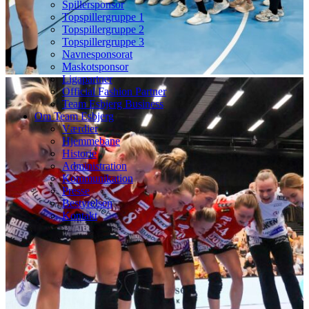
Spillersponsor
Topspillergruppe 1
Topspillergruppe 2
Topspillergruppe 3
Navnesponsorat
Maskotsponsor
Ligapartner
Official Fashion Partner
Team Esbjerg Business
Om Team Esbjerg
Værdier
Hjemmebane
Historie
Administration
Kommunikation
Presse
Bestyrelsen
Kontakt