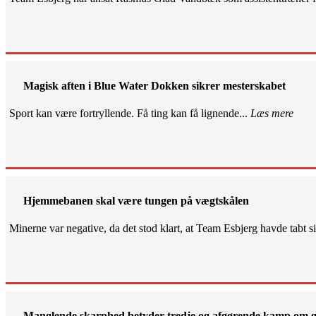
Magisk aften i Blue Water Dokken sikrer mesterskabet
Sport kan være fortryllende. Få ting kan få lignende...
Læs mere
Hjemmebanen skal være tungen på vægtskålen
Minerne var negative, da det stod klart, at Team Esbjerg havde tabt 
Manglende skarphed betyder tredje og afgørende kamp om g