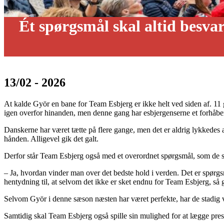
Ét spørgsmål skal altid besv
13/02 - 2026
At kalde Györ en bane for Team Esbjerg er ikke helt ved siden af. 1
igen overfor hinanden, men denne gang har esbjergenserne et forhåbe
Danskerne har været tætte på flere gange, men det er aldrig lykkedes
hånden. Alligevel gik det galt.
Derfor står Team Esbjerg også med et overordnet spørgsmål, som de s
– Ja, hvordan vinder man over det bedste hold i verden. Det er spørgs
hentydning til, at selvom det ikke er sket endnu for Team Esbjerg, så
Selvom Györ i denne sæson næsten har været perfekte, har de stadig 
Samtidig skal Team Esbjerg også spille sin mulighed for at lægge pres