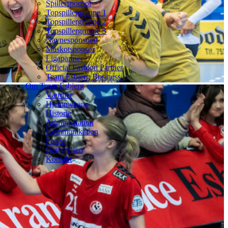
Spillersponsor
Topspillergruppe 1
Topspillergruppe 2
Topspillergruppe 3
Navnesponsorat
Maskotsponsor
Ligapartner
Official Fashion Partner
Team Esbjerg Business
Om Team Esbjerg
Værdier
Hjemmebane
Historie
Administration
Kommunikation
Presse
Bestyrelsen
Kontakt