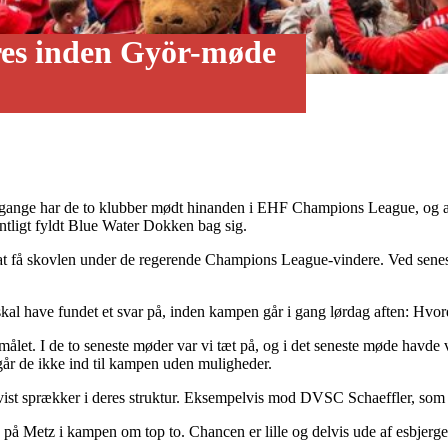
ares inden Györ-møde
1 gange har de to klubber mødt hinanden i EHF Champions League, og al
ntligt fyldt Blue Water Dokken bag sig.
 at få skovlen under de regerende Champions League-vindere. Ved senest
kal have fundet et svar på, inden kampen går i gang lørdag aften: Hvo
målet. I de to seneste møder var vi tæt på, og i det seneste møde havde
 går de ikke ind til kampen uden muligheder.
vist sprækker i deres struktur. Eksempelvis mod DVSC Schaeffler, som 
 på Metz i kampen om top to. Chancen er lille og delvis ude af esbjerg