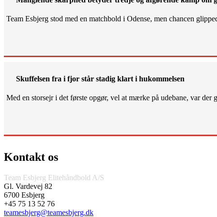
Team Esbjerg stod med en matchbold i Odense, men chancen glippe
Skuffelsen fra i fjor står stadig klart i hukommelsen
Med en storsejr i det første opgør, vel at mærke på udebane, var der gjo
Kontakt os
Team Esbjerg Elitehåndbold A/S
Gl. Vardevej 82
6700 Esbjerg
+45 75 13 52 76
teamesbjerg@teamesbjerg.dk