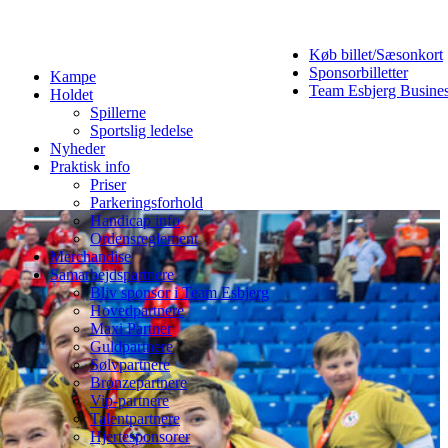
Køb billet/Sæsonkort
Sponsorbilletter
Kampe
Team Esbjerg Busine
Holdet
Spillerne
Sportslig ledelse
Nyheder
Praktisk info
Priser
Parkeringsforhold
Handicap info
Ordensreglement
Merchandise
Samarbejdspartnere
Bliv sponsor i Team Esbjerg
Hovedpartnere
Maxi Partner
Guldpartnere
Sølvpartnere
Bronzepartnere
Vip-partnere
Talentpartnere
Hjertesponsorer