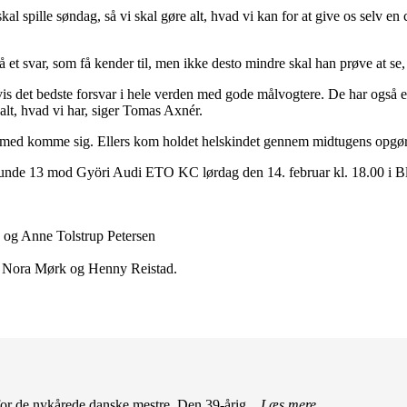
al spille søndag, så vi skal gøre alt, hvad vi kan for at give os selv en
 et svar, som få kender til, men ikke desto mindre skal han prøve at se
gvis det bedste forsvar i hele verden med gode målvogtere. De har også
 alt, hvad vi har, siger Tomas Axnér.
 med komme sig. Ellers kom holdet helskindet gennem midtugens opgør 
de 13 mod Györi Audi ETO KC lørdag den 14. februar kl. 18.00 i B
og Anne Tolstrup Petersen
, Nora Mørk og Henny Reistad.
r de nykårede danske mestre. Den 39-årig...
Læs mere