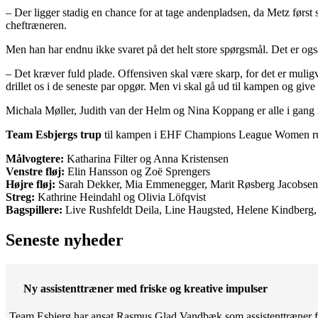
– Der ligger stadig en chance for at tage andenpladsen, da Metz først sk
cheftræneren.
Men han har endnu ikke svaret på det helt store spørgsmål. Det er også
– Det kræver fuld plade. Offensiven skal være skarp, for det er muli
drillet os i de seneste par opgør. Men vi skal gå ud til kampen og give
Michala Møller, Judith van der Helm og Nina Koppang er alle i gang
Team Esbjergs trup
til kampen i EHF Champions League Women run
Målvogtere:
Katharina Filter og Anna Kristensen
Venstre fløj:
Elin Hansson og Zoë Sprengers
Højre fløj:
Sarah Dekker, Mia Emmenegger, Marit Røsberg Jacobsen 
Streg:
Kathrine Heindahl og Olivia Löfqvist
Bagspillere:
Live Rushfeldt Deila, Line Haugsted, Helene Kindberg
Seneste nyheder
Ny assistenttræner med friske og kreative impulser
Team Esbjerg har ansat Rasmus Glad Vandbæk som assistenttræner fo