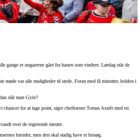
le gange er ungarerne gået fra banen som vindere. Lørdag står de
e møde var alle muligheder til stede. Foran med få minutter, bolden i
rdan slår man Györ?
 vi chancer for at tage point, siger cheftræner Tomas Axnér med en
vandt over de regerende mestre.
ensernes hænder, men den skal stadig have et forsøg.