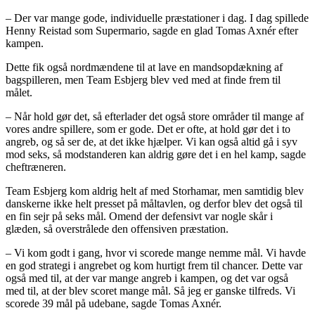
– Der var mange gode, individuelle præstationer i dag. I dag spillede
Henny Reistad som Supermario, sagde en glad Tomas Axnér efter
kampen.
Dette fik også nordmændene til at lave en mandsopdækning af
bagspilleren, men Team Esbjerg blev ved med at finde frem til
målet.
– Når hold gør det, så efterlader det også store områder til mange af
vores andre spillere, som er gode. Det er ofte, at hold gør det i to
angreb, og så ser de, at det ikke hjælper. Vi kan også altid gå i syv
mod seks, så modstanderen kan aldrig gøre det i en hel kamp, sagde
cheftræneren.
Team Esbjerg kom aldrig helt af med Storhamar, men samtidig blev
danskerne ikke helt presset på måltavlen, og derfor blev det også til
en fin sejr på seks mål. Omend der defensivt var nogle skår i
glæden, så overstrålede den offensiven præstation.
– Vi kom godt i gang, hvor vi scorede mange nemme mål. Vi havde
en god strategi i angrebet og kom hurtigt frem til chancer. Dette var
også med til, at der var mange angreb i kampen, og det var også
med til, at der blev scoret mange mål. Så jeg er ganske tilfreds. Vi
scorede 39 mål på udebane, sagde Tomas Axnér.