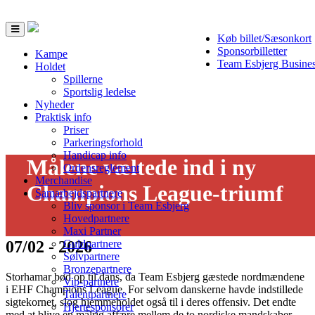
Toggle
Køb billet/Sæsonkort
navigation
Sponsorbilletter
Kampe
Team Esbjerg Busine
Holdet
Spillerne
Sportslig ledelse
Nyheder
Praktisk info
Priser
Parkeringsforhold
Handicap info
Målene væltede ind i ny
Ordensreglement
Merchandise
Champions League-triumf
Samarbejdspartnere
Bliv sponsor i Team Esbjerg
Hovedpartnere
Maxi Partner
07/02 - 2026
Guldpartnere
Sølvpartnere
Bronzepartnere
Storhamar bød op til dans, da Team Esbjerg gæstede nordmændene
Vip-partnere
i EHF Champions League. For selvom danskerne havde indstillede
Talentpartnere
sigtekornet, slog hjemmeholdet også til i deres offensiv. Det endte
Hjertesponsorer
med at blive en målrig affære mellem de to nordiske mandskaber.