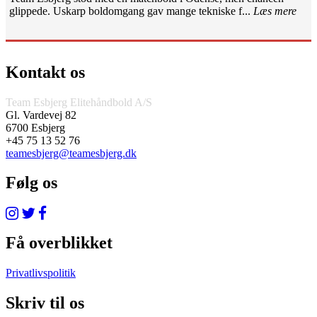
glippede. Uskarp boldomgang gav mange tekniske f...
Læs mere
Kontakt os
Team Esbjerg Elitehåndbold A/S
Gl. Vardevej 82
6700 Esbjerg
+45 75 13 52 76
teamesbjerg@teamesbjerg.dk
Følg os
Få overblikket
Privatlivspolitik
Skriv til os