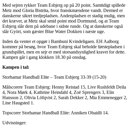
Med sejren rykker Team Esbjerg op på 20 point. Samtidigt spillede
Metz mod Gloria Bistrita, hvor franskmændene vandt. Dermed er
danskerne sikret tredjepladsen. Andenpladsen er stadig mulig, men
det kræver, at Metz skal smid point mod Dortmund, og at Team
Esbjerg slår dem på udebane i sidste runde. Og at danskerne også
slår Györi, som gæster Blue Water Dokken i næste uge.
Inden da venter et opgør i Bambuni Kvindeligaen. EH Aalborg
kommer på besøg, hvor Team Esbjerg skal beholde førstepladsen i
grundspillet, men en sejr er med storsandsynlighed kravet for dette.
Kampen går i gang klokken 18.30 på onsdag.
Kampen i tal:
Storhamar Handball Elite – Team Esbjerg 33-39 (15-20)
Målscorere Team Esbjerg: Henny Reistad 15, Live Rushfeldt Deila
4, Nora Mørk 4, Kathrine Heindahl 4, Zoë Sprengers 3, Elin
Hansson 2, Olivia Löfqvist 2, Sarah Dekker 2, Mia Emmenegger 2,
Line Haugsted 1.
Topscorer Storhamar Handball Elite: Anniken Obaidli 14.
Udvisninger: