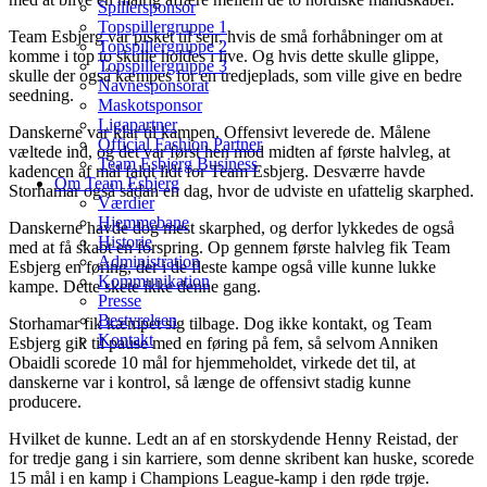
Spillersponsor
Topspillergruppe 1
Team Esbjerg var pisket til sejr, hvis de små forhåbninger om at
Topspillergruppe 2
komme i top to skulle holdes i live. Og hvis dette skulle glippe,
Topspillergruppe 3
skulle der også kæmpes for en tredjeplads, som ville give en bedre
Navnesponsorat
seedning.
Maskotsponsor
Ligapartner
Danskerne var klar til kampen. Offensivt leverede de. Målene
Official Fashion Partner
væltede ind, og det var først hen mod midten af første halvleg, at
Team Esbjerg Business
kadencen af mål faldt lidt for Team Esbjerg. Desværre havde
Om Team Esbjerg
Storhamar også sådan en dag, hvor de udviste en ufattelig skarphed.
Værdier
Hjemmebane
Danskerne havde dog mest skarphed, og derfor lykkedes de også
Historie
med at få skabt en forspring. Op gennem første halvleg fik Team
Administration
Esbjerg en føring, der i de fleste kampe også ville kunne lukke
Kommunikation
kampe. Dette skete ikke denne gang.
Presse
Bestyrelsen
Storhamar fik kæmpet sig tilbage. Dog ikke kontakt, og Team
Kontakt
Esbjerg gik til pause med en føring på fem, så selvom Anniken
Obaidli scorede 10 mål for hjemmeholdet, virkede det til, at
danskerne var i kontrol, så længe de offensivt stadig kunne
producere.
Hvilket de kunne. Ledt an af en storskydende Henny Reistad, der
for tredje gang i sin karriere, som denne skribent kan huske, scorede
15 mål i en kamp i Champions League-kamp i den røde trøje.