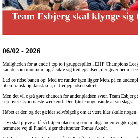
Team Esbjerg skal klynge sig t
06/02 - 2026
Muligheden for at ende i top to i gruppespillet i EHF Champions League 
kan de som minimum også sikre sig tredjepladsen, der giver bedre se
Lad os ridse banen op: Med tre runder igen ligger Metz på en andenpl
til en fransk og dansk sejr, er tredjepladsen sikret.
Men det vil også gøre chancen for andenpladsen svær. Team Esbjerg s
sejr over Györi næste weekend. Den første nogensinde af sin slags.
Håbet er der, og det gælder selvfølgelig om at være klar skulle nogen 
– Vi skal prøve at få så høj en placering som mulig. Inden vi gik i gan
nemmere vej til Final4, siger cheftræner Tomas Axnér.