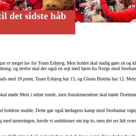
il det sidste håb
er meget lav for Team Esbjerg. Men holdet skal stadig gøre sit og klynge
edning, og derfor skal der også en sejr med hjem fra Norge mod Storham
ads med 18 point, Team Esbjerg har 15, og Gloria Bistrita har 12. Met
kal møde Metz i sidste runde, men franskmændene skal møde Dortmund, 
af holdene snuble. Dette gør også lørdagens kamp mod Storhamar vigtig, 
g med turneringen, havde vi ambitioner om top to, men det ser lidt svært