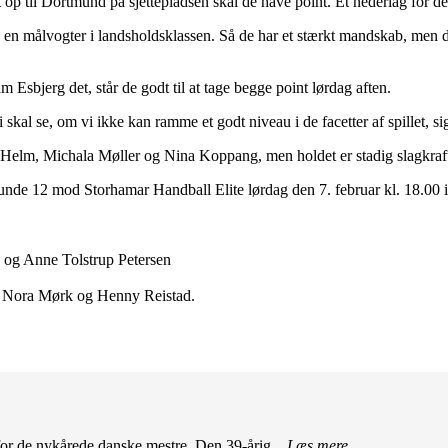
nt op til Dortmund på sjettepladsen skal de have point. Et nederlag for 
og en målvogter i landsholdsklassen. Så de har et stærkt mandskab, men 
 Esbjerg det, står de godt til at tage begge point lørdag aften.
 skal se, om vi ikke kan ramme et godt niveau i de facetter af spillet, 
 Helm, Michala Møller og Nina Koppang, men holdet er stadig slagkraftig
de 12 mod Storhamar Handball Elite lørdag den 7. februar kl. 18.00
og Anne Tolstrup Petersen
, Nora Mørk og Henny Reistad.
r de nykårede danske mestre. Den 39-årig...
Læs mere