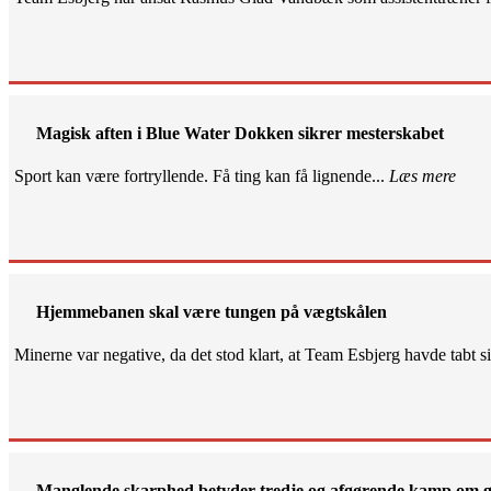
Magisk aften i Blue Water Dokken sikrer mesterskabet
Sport kan være fortryllende. Få ting kan få lignende...
Læs mere
Hjemmebanen skal være tungen på vægtskålen
Minerne var negative, da det stod klart, at Team Esbjerg havde tabt 
Manglende skarphed betyder tredje og afgørende kamp om g