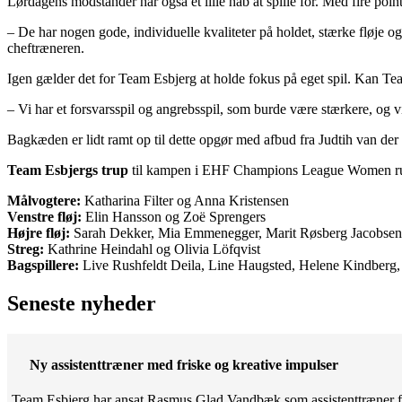
Lørdagens modstander har også et lille håb at spille for. Med fire poi
– De har nogen gode, individuelle kvaliteter på holdet, stærke fløje 
cheftræneren.
Igen gælder det for Team Esbjerg at holde fokus på eget spil. Kan Team
– Vi har et forsvarsspil og angrebsspil, som burde være stærkere, og vi
Bagkæden er lidt ramt op til dette opgør med afbud fra Judtih van der
Team Esbjergs trup
til kampen i EHF Champions League Women run
Målvogtere:
Katharina Filter og Anna Kristensen
Venstre fløj:
Elin Hansson og Zoë Sprengers
Højre fløj:
Sarah Dekker, Mia Emmenegger, Marit Røsberg Jacobsen 
Streg:
Kathrine Heindahl og Olivia Löfqvist
Bagspillere:
Live Rushfeldt Deila, Line Haugsted, Helene Kindberg
Seneste nyheder
Ny assistenttræner med friske og kreative impulser
Team Esbjerg har ansat Rasmus Glad Vandbæk som assistenttræner fo