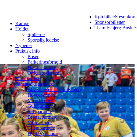
Køb billet/Sæsonkort
Sponsorbilletter
Kampe
Team Esbjerg Busine
Holdet
Spillerne
Sportslig ledelse
Nyheder
Praktisk info
Priser
Parkeringsforhold
Handicap info
Ordensreglement
Merchandise
Samarbejdspartnere
Bliv sponsor i Team Esbjerg
Hovedpartnere
Maxi Partner
Guldpartnere
Sølvpartnere
Bronzepartnere
Vip-partnere
Talentpartnere
Hjertesponsorer