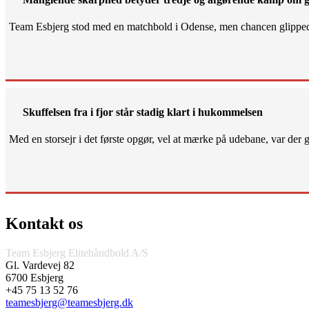
Team Esbjerg stod med en matchbold i Odense, men chancen glippe
Skuffelsen fra i fjor står stadig klart i hukommelsen
Med en storsejr i det første opgør, vel at mærke på udebane, var der gjo
Kontakt os
Team Esbjerg Elitehåndbold A/S
Gl. Vardevej 82
6700 Esbjerg
+45 75 13 52 76
teamesbjerg@teamesbjerg.dk