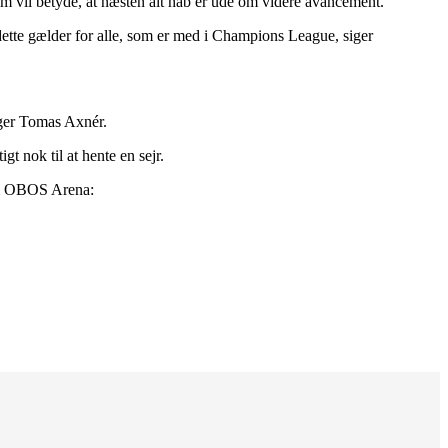
dem vil betyde, at næsten alt håb er ude om videre avancement.
dette gælder for alle, som er med i Champions League, siger
siger Tomas Axnér.
t nok til at hente en sejr.
 i OBOS Arena: