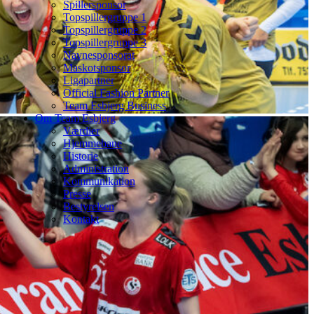
Spillersponsor
Topspillergruppe 1
Topspillergruppe 2
Topspillergruppe 3
Navnesponsorat
Maskotsponsor
Ligapartner
Official Fashion Partner
Team Esbjerg Business
Om Team Esbjerg
Værdier
Hjemmebane
Historie
Administration
Kommunikation
Presse
Bestyrelsen
Kontakt