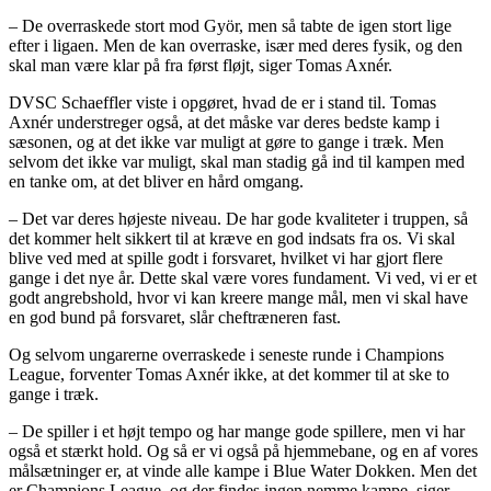
– De overraskede stort mod Györ, men så tabte de igen stort lige
efter i ligaen. Men de kan overraske, især med deres fysik, og den
skal man være klar på fra først fløjt, siger Tomas Axnér.
DVSC Schaeffler viste i opgøret, hvad de er i stand til. Tomas
Axnér understreger også, at det måske var deres bedste kamp i
sæsonen, og at det ikke var muligt at gøre to gange i træk. Men
selvom det ikke var muligt, skal man stadig gå ind til kampen med
en tanke om, at det bliver en hård omgang.
– Det var deres højeste niveau. De har gode kvaliteter i truppen, så
det kommer helt sikkert til at kræve en god indsats fra os. Vi skal
blive ved med at spille godt i forsvaret, hvilket vi har gjort flere
gange i det nye år. Dette skal være vores fundament. Vi ved, vi er et
godt angrebshold, hvor vi kan kreere mange mål, men vi skal have
en god bund på forsvaret, slår cheftræneren fast.
Og selvom ungarerne overraskede i seneste runde i Champions
League, forventer Tomas Axnér ikke, at det kommer til at ske to
gange i træk.
– De spiller i et højt tempo og har mange gode spillere, men vi har
også et stærkt hold. Og så er vi også på hjemmebane, og en af vores
målsætninger er, at vinde alle kampe i Blue Water Dokken. Men det
er Champions League, og der findes ingen nemme kampe, siger