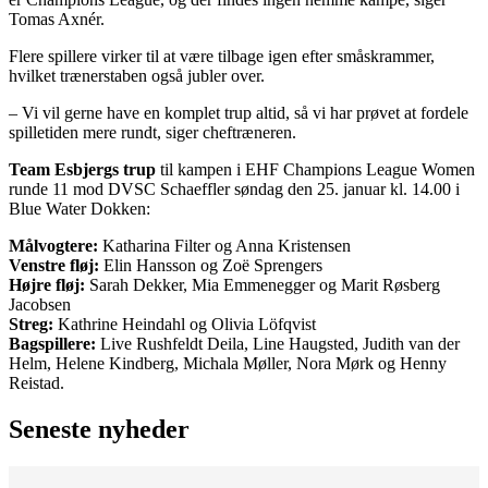
Tomas Axnér.
Flere spillere virker til at være tilbage igen efter småskrammer,
hvilket trænerstaben også jubler over.
– Vi vil gerne have en komplet trup altid, så vi har prøvet at fordele
spilletiden mere rundt, siger cheftræneren.
Team Esbjergs trup
til kampen i EHF Champions League Women
runde 11 mod DVSC Schaeffler søndag den 25. januar kl. 14.00 i
Blue Water Dokken:
Målvogtere:
Katharina Filter og Anna Kristensen
Venstre fløj:
Elin Hansson og Zoë Sprengers
Højre fløj:
Sarah Dekker, Mia Emmenegger og Marit Røsberg
Jacobsen
Streg:
Kathrine Heindahl og Olivia Löfqvist
Bagspillere:
Live Rushfeldt Deila, Line Haugsted, Judith van der
Helm, Helene Kindberg, Michala Møller, Nora Mørk og Henny
Reistad.
Seneste nyheder