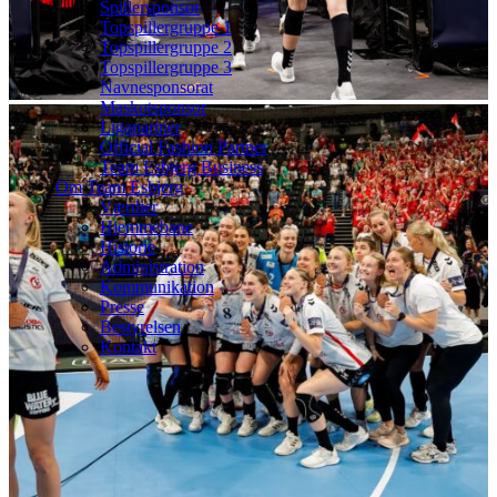
Spillersponsor
Topspillergruppe 1
Topspillergruppe 2
Topspillergruppe 3
Navnesponsorat
Maskotsponsor
Ligapartner
Official Fashion Partner
Team Esbjerg Business
Om Team Esbjerg
Værdier
Hjemmebane
Historie
Administration
Kommunikation
Presse
Bestyrelsen
Kontakt