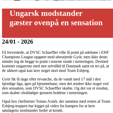
Ungarsk modstander
gæster ovenpå en sensation
24/01 - 2026
Få forventede, at DVSC Schaeffler ville få point på udebane i EHF
Champions League-opgøret mod ubesejrede Györ, men ikke desto
mindre tog de begge to point i seneste runde i turneringen. Dermed
kommer ungarerne med stor selvtillid til Danmark samt en tro på, at
de sikkert også kan lave noget stort mod Team Esbjerg.
Györ fik få dage efter revanche, da de vandt med 17 mål i den
hjemlige liga, igen på hjemmebane, men det ændrer ikke noget ved
den sensation, som DVSC Schaeffler skabte. Og det var et resultat,
som skabte chokbølger gennem holdene i turneringen.
Også hos cheftræner Tomas Axnér, der sammen med resten af Team
Esbjerg-truppen har kigget på video fra kampen for at lære
søndagens modstander bedre at kende.