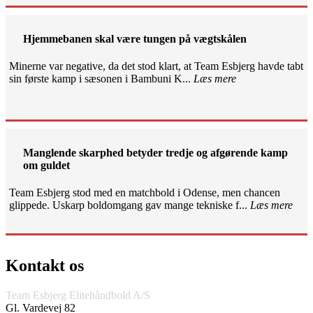
Hjemmebanen skal være tungen på vægtskålen
Minerne var negative, da det stod klart, at Team Esbjerg havde tabt
sin første kamp i sæsonen i Bambuni K...
Læs mere
Manglende skarphed betyder tredje og afgørende kamp
om guldet
Team Esbjerg stod med en matchbold i Odense, men chancen
glippede. Uskarp boldomgang gav mange tekniske f...
Læs mere
Kontakt os
Team Esbjerg Elitehåndbold A/S
Gl. Vardevej 82