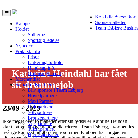
Toggle
Køb billet/Sæsonkort
navigation
Sponsorbilletter
Kampe
Team Esbjerg Busine
Holdet
Spillerne
Sportslig ledelse
Nyheder
Praktisk info
Priser
Parkeringsforhold
Handicap info
Kathrine Heindahl har fået
Ordensreglement
Merchandise
sit drømmejob
Samarbejdspartnere
Bliv sponsor i Team Esbjerg
Hovedpartnere
Maxi Partner
23/09 - 2025
Guldpartnere
Sølvpartnere
Bronzepartnere
Ikke meget over to måneder efter sin fødsel er Kathrine Heindahl
Vip-partnere
klar til at genoptage håndboldkarrieren i Team Esbjerg, hvor hendes
Talentpartnere
treårige kontrakt udløb i denne sommer. Klubben har indgået en
Hjertesponsorer
aftale med den 33-årige stregspiller frem til udløbet af denne sæson,