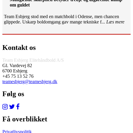
om guldet
Team Esbjerg stod med en matchbold i Odense, men chancen
glippede. Uskarp boldomgang gav mange tekniske f...
Læs mere
Kontakt os
Team Esbjerg Elitehåndbold A/S
Gl. Vardevej 82
6700 Esbjerg
+45 75 13 52 76
teamesbjerg@teamesbjerg.dk
Følg os
Få overblikket
Privatlivspolitik