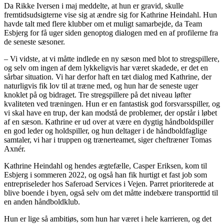
Da Rikke Iversen i maj meddelte, at hun er gravid, skulle
fremtidsudsigterne vise sig at ændre sig for Kathrine Heindahl. Hun
havde talt med flere klubber om et muligt samarbejde, da Team
Esbjerg for få uger siden genoptog dialogen med en af profilerne fra
de seneste sæsoner.
– Vi vidste, at vi måtte indlede en ny sæson med blot to stregspillere,
og selv om ingen af dem lykkeligvis har været skadede, er det en
sårbar situation. Vi har derfor haft en tæt dialog med Kathrine, der
naturligvis fik lov til at træne med, og hun har de seneste uger
knoklet på og bidraget. Tre stregspillere på det niveau løfter
kvaliteten ved træningen. Hun er en fantastisk god forsvarsspiller, og
vi skal have en trup, der kan modstå de problemer, der opstår i løbet
af en sæson. Kathrine er ud over at være en dygtig håndboldspiller
en god leder og holdspiller, og hun deltager i de håndboldfaglige
samtaler, vi har i truppen og trænerteamet, siger cheftræner Tomas
Axnér.
Kathrine Heindahl og hendes ægtefælle, Casper Eriksen, kom til
Esbjerg i sommeren 2022, og også han fik hurtigt et fast job som
entrepriseleder hos Saferoad Services i Vejen. Parret prioriterede at
blive boende i byen, også selv om det måtte indebære transporttid til
en anden håndboldklub.
Hun er lige så ambitiøs, som hun har været i hele karrieren, og det