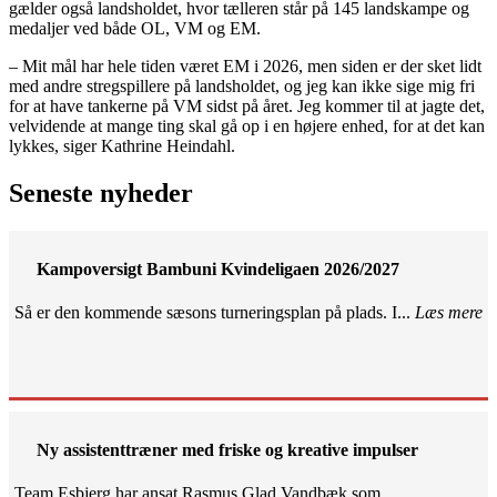
gælder også landsholdet, hvor tælleren står på 145 landskampe og
medaljer ved både OL, VM og EM.
– Mit mål har hele tiden været EM i 2026, men siden er der sket lidt
med andre stregspillere på landsholdet, og jeg kan ikke sige mig fri
for at have tankerne på VM sidst på året. Jeg kommer til at jagte det,
velvidende at mange ting skal gå op i en højere enhed, for at det kan
lykkes, siger Kathrine Heindahl.
Seneste nyheder
Kampoversigt Bambuni Kvindeligaen 2026/2027
Så er den kommende sæsons turneringsplan på plads. I...
Læs mere
Ny assistenttræner med friske og kreative impulser
Team Esbjerg har ansat Rasmus Glad Vandbæk som