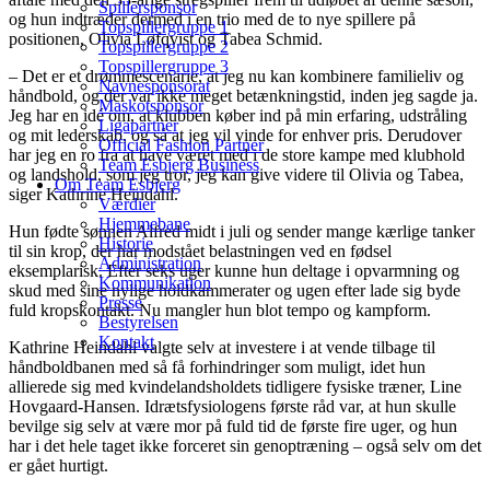
Spillersponsor
og hun indtræder dermed i en trio med de to nye spillere på
Topspillergruppe 1
positionen, Olivia Løfqvist og Tabea Schmid.
Topspillergruppe 2
Topspillergruppe 3
– Det er et drømmescenarie, at jeg nu kan kombinere familieliv og
Navnesponsorat
håndbold, og der var ikke meget betænkningstid, inden jeg sagde ja.
Maskotsponsor
Jeg har en idé om, at klubben køber ind på min erfaring, udstråling
Ligapartner
og mit lederskab, og så at jeg vil vinde for enhver pris. Derudover
Official Fashion Partner
har jeg en ro fra at have været med i de store kampe med klubhold
Team Esbjerg Business
og landshold, som jeg tror, jeg kan give videre til Olivia og Tabea,
Om Team Esbjerg
siger Kathrine Heindahl.
Værdier
Hjemmebane
Hun fødte sønnen Alfred midt i juli og sender mange kærlige tanker
Historie
til sin krop, der har modstået belastningen ved en fødsel
Administration
eksemplarisk. Efter seks uger kunne hun deltage i opvarmning og
Kommunikation
skud med sine nylige holdkammerater og ugen efter lade sig byde
Presse
fuld kropskontakt. Nu mangler hun blot tempo og kampform.
Bestyrelsen
Kontakt
Kathrine Heindahl valgte selv at investere i at vende tilbage til
håndboldbanen med så få forhindringer som muligt, idet hun
allierede sig med kvindelandsholdets tidligere fysiske træner, Line
Hovgaard-Hansen. Idrætsfysiologens første råd var, at hun skulle
bevilge sig selv at være mor på fuld tid de første fire uger, og hun
har i det hele taget ikke forceret sin genoptræning – også selv om det
er gået hurtigt.