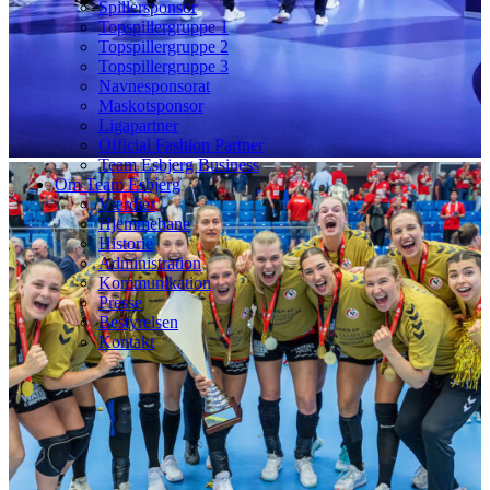
Spillersponsor
Topspillergruppe 1
Topspillergruppe 2
Topspillergruppe 3
Navnesponsorat
Maskotsponsor
Ligapartner
Official Fashion Partner
Team Esbjerg Business
Om Team Esbjerg
Værdier
Hjemmebane
Historie
Administration
Kommunikation
Presse
Bestyrelsen
Kontakt