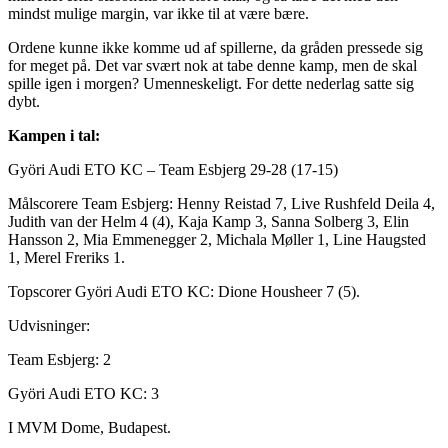
mindst mulige margin, var ikke til at være bære.
Ordene kunne ikke komme ud af spillerne, da gråden pressede sig
for meget på. Det var svært nok at tabe denne kamp, men de skal
spille igen i morgen? Umenneskeligt. For dette nederlag satte sig
dybt.
Kampen i tal:
Györi Audi ETO KC – Team Esbjerg 29-28 (17-15)
Målscorere Team Esbjerg: Henny Reistad 7, Live Rushfeld Deila 4,
Judith van der Helm 4 (4), Kaja Kamp 3, Sanna Solberg 3, Elin
Hansson 2, Mia Emmenegger 2, Michala Møller 1, Line Haugsted
1, Merel Freriks 1.
Topscorer Györi Audi ETO KC: Dione Housheer 7 (5).
Udvisninger:
Team Esbjerg: 2
Györi Audi ETO KC: 3
I MVM Dome, Budapest.