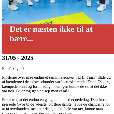
Det er næsten ikke til at
bære...
31/05 - 2025
Et mål? Igen?
Pinslerne over at se endnu et semifinaleopgør i EHF Final4 glide ud
af hænderne i de sidste sekunder var hjerteskærende. Team Esbjerg
kæmpede bravt og forbilledligt, men igen kunne de se, at det ikke
var nok. Györ tog igen en sejr med et mål.
Forbistret, at det endnu en gang endte med et nederlag. Danskerne
pressede Györ til de yderste, og flere gange havde de chancerne for
at få overhånden, men når det gennem hele var tæt, kunne man
snakke om marginaler, der gjorde forskellen.