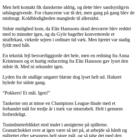
Men helt kontakt fik danskerne aldrig, og dette blev sandsynligvis
udslagsgivende. For chancerne var til det, men gang på gang blev de
misbrugt. Koldblodigheden manglede til allersidst.
Sidste mulighed kom, da Elin Hanssons skud desværre blev reddet
med to minutter igen, og da Györ bagefter konverterede et
straffekast, virkede sejren i ordinær tid væk. Men hjertet var stadig
fyldt med håb.
En teknisk fejl besværliggjorde det hele, men en redning fra Anna
Kristensen og et hurtig reducering fra Elin Hansson gav lyset den
sidste ilt. Med ni sekunder igen.
Lyden fra de utallige ungarer blæste dog lyset helt ud. Haluret
hylede for sidste gang.
“Pokkers! Et mål. Igen!”
Tankerne om at misse en Champions League-finale med et
forbandet mål for tredje år i træk var miserabelt. Helt i gennem
forfærdeligt.
Tusindmeterblikket stod malet i ansigterne på spillerne.
Granatchokket over at igen være så tæt på, at arbejde så hårdt og
målrettet efter sæsonens helt store mål, og så tabe det med den