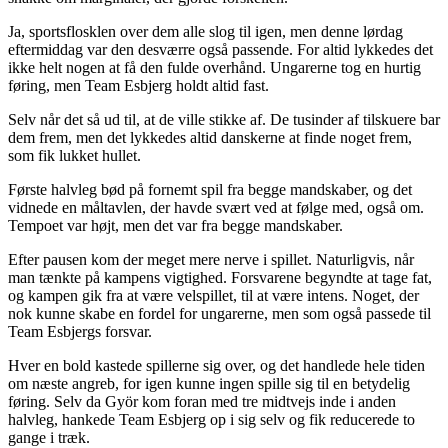
Ja, sportsflosklen over dem alle slog til igen, men denne lørdag
eftermiddag var den desværre også passende. For altid lykkedes det
ikke helt nogen at få den fulde overhånd. Ungarerne tog en hurtig
føring, men Team Esbjerg holdt altid fast.
Selv når det så ud til, at de ville stikke af. De tusinder af tilskuere bar
dem frem, men det lykkedes altid danskerne at finde noget frem,
som fik lukket hullet.
Første halvleg bød på fornemt spil fra begge mandskaber, og det
vidnede en måltavlen, der havde svært ved at følge med, også om.
Tempoet var højt, men det var fra begge mandskaber.
Efter pausen kom der meget mere nerve i spillet. Naturligvis, når
man tænkte på kampens vigtighed. Forsvarene begyndte at tage fat,
og kampen gik fra at være velspillet, til at være intens. Noget, der
nok kunne skabe en fordel for ungarerne, men som også passede til
Team Esbjergs forsvar.
Hver en bold kastede spillerne sig over, og det handlede hele tiden
om næste angreb, for igen kunne ingen spille sig til en betydelig
føring. Selv da Györ kom foran med tre midtvejs inde i anden
halvleg, hankede Team Esbjerg op i sig selv og fik reducerede to
gange i træk.