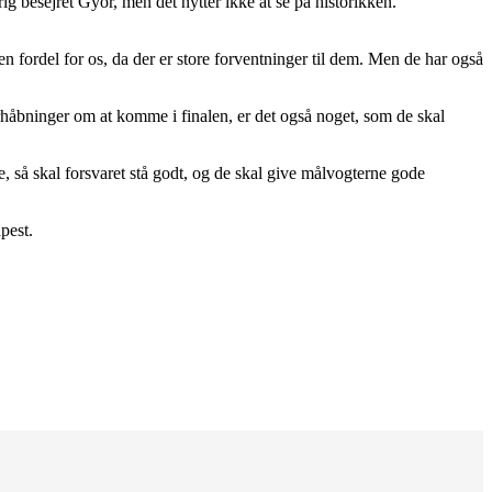
ig besejret Györ, men det nytter ikke at se på historikken.
 fordel for os, da der er store forventninger til dem. Men de har også
forhåbninger om at komme i finalen, er det også noget, som de skal
de, så skal forsvaret stå godt, og de skal give målvogterne gode
pest.