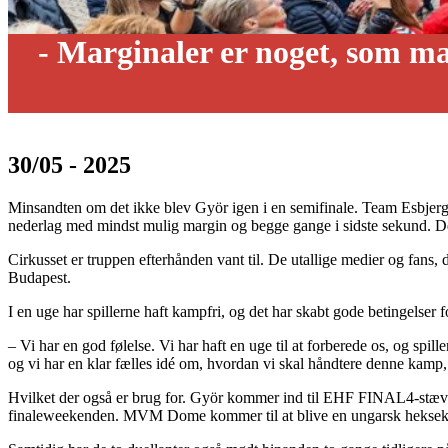
- Marginaler er noget, som man
30/05 - 2025
Minsandten om det ikke blev Györ igen i en semifinale. Team Esbjerg 
nederlag med mindst mulig margin og begge gange i sidste sekund. De 
Cirkusset er truppen efterhånden vant til. De utallige medier og fans, d
Budapest.
I en uge har spillerne haft kampfri, og det har skabt gode betingelser f
– Vi har en god følelse. Vi har haft en uge til at forberede os, og spil
og vi har en klar fælles idé om, hvordan vi skal håndtere denne kamp
Hvilket der også er brug for. Györ kommer ind til EHF FINAL4-stævnet
finaleweekenden. MVM Dome kommer til at blive en ungarsk heksekedel