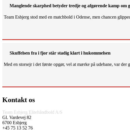
Manglende skarphed betyder tredje og afgørende kamp om g
Team Esbjerg stod med en matchbold i Odense, men chancen glippe
Skuffelsen fra i fjor står stadig klart i hukommelsen
Med en storsejr i det første opgør, vel at mærke på udebane, var der gjo
Kontakt os
Team Esbjerg Elitehåndbold A/S
Gl. Vardevej 82
6700 Esbjerg
+45 75 13 52 76