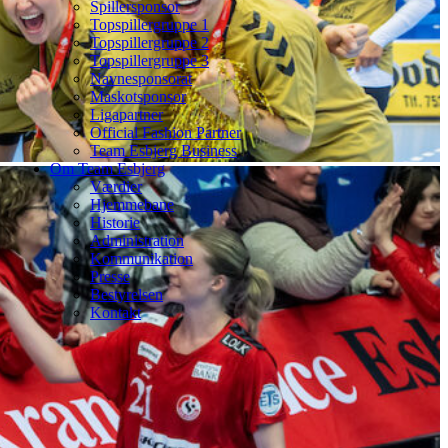
Spillersponsor
Topspillergruppe 1
Topspillergruppe 2
Topspillergruppe 3
Navnesponsorat
Maskotsponsor
Ligapartner
Official Fashion Partner
Team Esbjerg Business
Om Team Esbjerg
Værdier
Hjemmebane
Historie
Administration
Kommunikation
Presse
Bestyrelsen
Kontakt