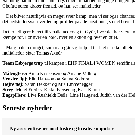
Samtidig har de to duellanter også mødt hinanden to gange tidligere på
Cheftræneren kigger fremad, og han ser muligheder.
– Det bliver naturligvis en meget svær kamp, men vi ser også chancer.
det bedste forsvar i verden og profiler på alle positioner, så det bliver 
Det er tidligere blevet til smalle nederlag til Györ, hvor det har vær
kæmpe for. For hver en bold, hver en aktion og hver en duel.
– Marginaler er noget, som man gør sig fortjent til. Det er ikke tilfæld
muligheder, siger Tomas Axnér.
Team Esbjergs trup
til kampen i EHF FINAL4 WOMEN semifinale
Målvogtere:
Anna Kristensen og Amalie Milling
Venstre fløj:
Elin Hansson og Sanna Solberg
Højre fløj:
Sarah Dekker og Mia Emmenegger
Streg:
Merel Freriks, Rikke Iversen og Kaja Kamp
Bagspillere:
Live Rushfeldt Deila, Line Haugsted, Judith van der H
Seneste nyheder
Ny assistenttræner med friske og kreative impulser