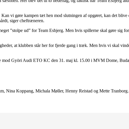
 sæsonen. Her blev det til to nederlag, og faktisk har Team Esbjerg aldr
 Kan vi gøre kampen tæt hen mod slutningen af opgøret, kan det blive en
hårdt, siger cheftræneren.
et meget ”stolpe ud” for Team Esbjerg. Men hvis spillerne skal gøre sig 
igheder, at klubben står her for fjerde gang i træk. Men hvis vi skal vin
 mod Györi Audi ETO KC den 31. maj kl. 15.00 i MVM Dome, Buda
elm, Nina Koppang, Michala Møller, Henny Reistad og Mette Tranborg.