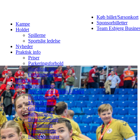
Køb billet/Sæsonkort
Sponsorbilletter
Kampe
Team Esbjerg Busine
Holdet
Spillerne
Sportslig ledelse
Nyheder
Praktisk info
Priser
Parkeringsforhold
Handicap info
Ordensreglement
Merchandise
Samarbejdspartnere
Bliv sponsor i Team Esbjerg
Hovedpartnere
Maxi Partner
Guldpartnere
Sølvpartnere
Bronzepartnere
Vip-partnere
Talentpartnere
Hjertesponsorer