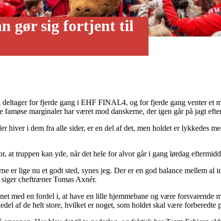
 gør sig fortjent til
deltager for fjerde gang i EHF FINAL4, og for fjerde gang venter et m
famøse marginaler har været mod danskerne, der igen går på jagt efter
er hiver i dem fra alle sider, er en del af det, men holdet er lykkedes me
or, at truppen kan yde, når det hele for alvor går i gang lørdag eftermid
lerne er lige nu et godt sted, synes jeg. Der er en god balance mellem al
, siger cheftræner Tomas Axnér.
 med en fordel i, at have en lille hjemmebane og være forsvarende mes
 af de helt store, hvilket er noget, som holdet skal være forberedte 