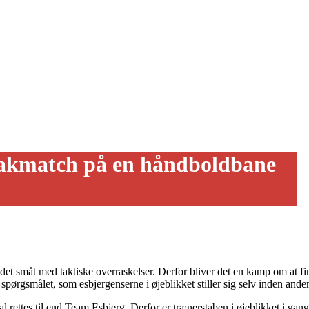
skakmatch på en håndboldbane
et småt med taktiske overraskelser. Derfor bliver det en kamp om at f
pørgsmålet, som esbjergenserne i øjeblikket stiller sig selv inden ande
l rettes til end Team Esbjerg. Derfor er trænerstaben i øjeblikket i ga