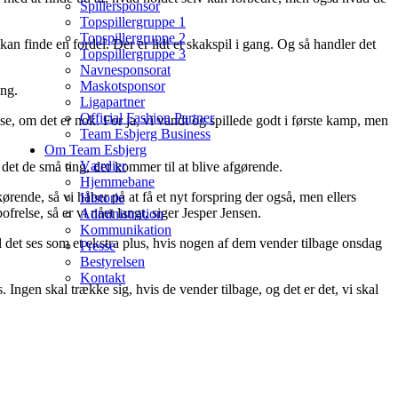
Spillersponsor
Topspillergruppe 1
Topspillergruppe 2
an finde en fordel. Der er lidt et skakspil i gang. Og så handler det
Topspillergruppe 3
Navnesponsorat
Maskotsponsor
ing.
Ligapartner
Official Fashion Partner
se, om det er nok. For ja, vi vandt og spillede godt i første kamp, men
Team Esbjerg Business
Om Team Esbjerg
Værdier
det de små ting, der kommer til at blive afgørende.
Hjemmebane
ørende, så vi håber på at få et nyt forspring der også, men ellers
Historie
else, så er vi nået langt, siger Jesper Jensen.
Administration
Kommunikation
kal det ses som et ekstra plus, hvis nogen af dem vender tilbage onsdag
Presse
Bestyrelsen
Kontakt
. Ingen skal trække sig, hvis de vender tilbage, og det er det, vi skal