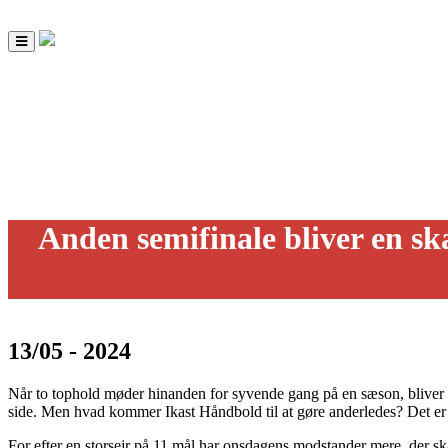
Toggle
navigation
Anden semifinale bliver en 
13/05 - 2024
Når to tophold møder hinanden for syvende gang på en sæson, bliver d
side. Men hvad kommer Ikast Håndbold til at gøre anderledes? Det er s
For efter en storsejr på 11 mål har onsdagens modstander mere, der ska