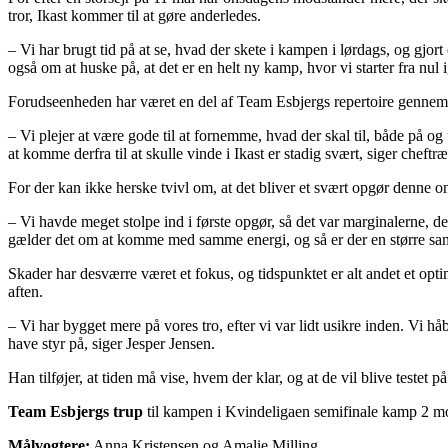
tror, Ikast kommer til at gøre anderledes.
– Vi har brugt tid på at se, hvad der skete i kampen i lørdags, og gjor
også om at huske på, at det er en helt ny kamp, hvor vi starter fra nul 
Forudseenheden har været en del af Team Esbjergs repertoire gennem no
– Vi plejer at være gode til at fornemme, hvad der skal til, både på og
at komme derfra til at skulle vinde i Ikast er stadig svært, siger cheftr
For der kan ikke herske tvivl om, at det bliver et svært opgør denne o
– Vi havde meget stolpe ind i første opgør, så det var marginalerne, der
gælder det om at komme med samme energi, og så er der en større sands
Skader har desværre været et fokus, og tidspunktet er alt andet et opti
aften.
– Vi har bygget mere på vores tro, efter vi var lidt usikre inden. Vi håb
have styr på, siger Jesper Jensen.
Han tilføjer, at tiden må vise, hvem der klar, og at de vil blive testet p
Team Esbjergs trup
til kampen i Kvindeligaen semifinale kamp 2 m
Målvogtere:
Anna Kristensen og Amalie Milling