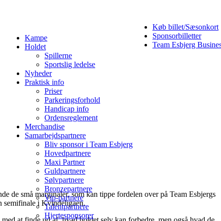
Køb billet/Sæsonkort
Sponsorbilletter
Kampe
Team Esbjerg Busine
Holdet
Spillerne
Sportslig ledelse
Nyheder
Praktisk info
Priser
Parkeringsforhold
Handicap info
Ordensreglement
Merchandise
Samarbejdspartnere
Bliv sponsor i Team Esbjerg
Hovedpartnere
Maxi Partner
Guldpartnere
Sølvpartnere
Bronzepartnere
inde de små marginaler, som kan tippe fordelen over på Team Esbjergs
Vip-partnere
n semifinale i Kvindeligaen.
Talentpartnere
Hjertesponsorer
ng med at finde ud af, hvad holdet selv kan forbedre, men også hvad de