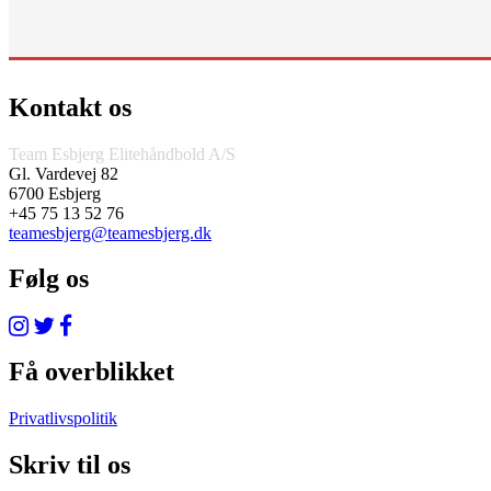
Kontakt os
Team Esbjerg Elitehåndbold A/S
Gl. Vardevej 82
6700 Esbjerg
+45 75 13 52 76
teamesbjerg@teamesbjerg.dk
Følg os
Få overblikket
Privatlivspolitik
Skriv til os