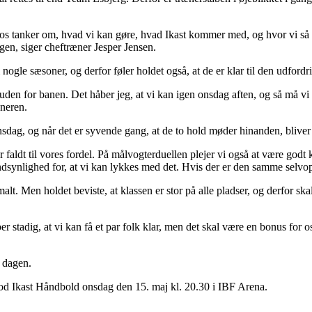
t os tanker om, hvad vi kan gøre, hvad Ikast kommer med, og hvor vi så k
igen, siger cheftræner Jesper Jensen.
gle sæsoner, og derfor føler holdet også, at de er klar til den udfordr
 uden for banen. Det håber jeg, at vi kan igen onsdag aften, og så må vi 
æneren.
nsdag, og når det er syvende gang, at de to hold møder hinanden, bliver 
 faldt til vores fordel. På målvogterduellen plejer vi også at være godt k
ynlighed for, at vi kan lykkes med det. Hvis der er den samme selvopofr
malt. Men holdet beviste, at klassen er stor på alle pladser, og derfor s
er stadig, at vi kan få et par folk klar, men det skal være en bonus for os
å dagen.
od Ikast Håndbold onsdag den 15. maj kl. 20.30 i IBF Arena.