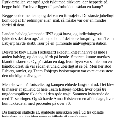
Rørkjærhallen var også godt fyldt med tilskuere, der heppede på
begge hold. For hvor ligger tilhørsforholdet i sådan en kamp?
Begge steder mente de, og det var en fornøjelse. De største jubelbrøl
kom dog af IF-redninger eller -mål, så måske var der en mindre
fordel til dem.
I anden halvleg kæmpede IF92 også bravt, og indledningsvis
lykkedes det dem også at hente lidt af det store forspring, som Team
Esbjerg havde skabt. Især på en glimrende målvogterpræstation.
Desværre blev Laura Hedegaard skadet i knæet halvvejes inde i
anden halvleg, og det tog hårdt på hende. Smerten kunne mærkes
blandt tilskuerne. Og på sådan en dag, hvor byen var samlet om en
håndboldfest, så var sådan et uheld ubærligt at se på. Men her stod
Esbjerg samlet, og Team Esbjergs fysioterapeut var ovre at assistere
den uheldige målvogter.
Men showet må fortsætte, og kampen ebbede langsomt ud. Det blev
til masser af spilletid til hele Team Esbjerg-holdet, hvor også tre
ungdomsspillere fik debut i den røde trøje. Sammen kvitterede de
med 11 scoringer. Og så havde Anna Kristensen en af de dage, hvor
hun lukkede af med procenter på over 70.
Da kampen sluttede af, gjaldede musikken også ud fra opsatte
højttalere, og der blev taget et billede til scrapbogen.