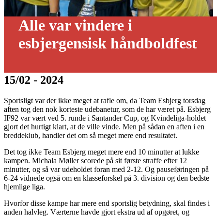
Alle var vindere i
esbjergensisk håndboldfest
15/02 - 2024
Sportsligt var der ikke meget at rafle om, da Team Esbjerg torsdag
aften tog den nok korteste udebanetur, som de har været på. Esbjerg
IF92 var vært ved 5. runde i Santander Cup, og Kvindeliga-holdet
gjort det hurtigt klart, at de ville vinde. Men på sådan en aften i en
breddeklub, handler det om så meget mere end resultatet.
Det tog ikke Team Esbjerg meget mere end 10 minutter at lukke
kampen. Michala Møller scorede på sit første straffe efter 12
minutter, og så var udeholdet foran med 2-12. Og pauseføringen på
6-24 vidnede også om en klasseforskel på 3. division og den bedste
hjemlige liga.
Hvorfor disse kampe har mere end sportslig betydning, skal findes i
anden halvleg. Værterne havde gjort ekstra ud af opgøret, og