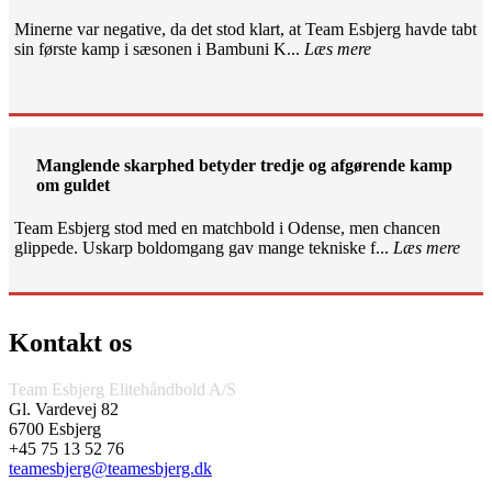
Minerne var negative, da det stod klart, at Team Esbjerg havde tabt
sin første kamp i sæsonen i Bambuni K...
Læs mere
Manglende skarphed betyder tredje og afgørende kamp
om guldet
Team Esbjerg stod med en matchbold i Odense, men chancen
glippede. Uskarp boldomgang gav mange tekniske f...
Læs mere
Kontakt os
Team Esbjerg Elitehåndbold A/S
Gl. Vardevej 82
6700 Esbjerg
+45 75 13 52 76
teamesbjerg@teamesbjerg.dk