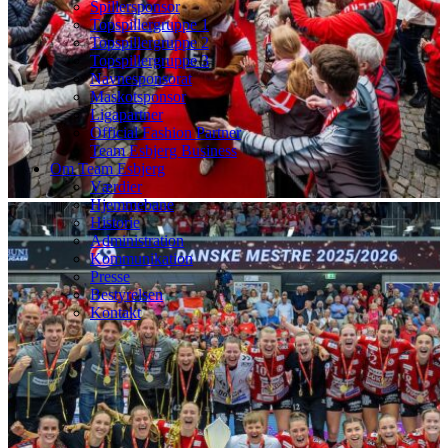
Spillersponsor
Topspillergruppe 1
Topspillergruppe 2
Topspillergruppe 3
Navnesponsorat
Maskotsponsor
Ligapartner
Official Fashion Partner
Team Esbjerg Business
Om Team Esbjerg
Værdier
Hjemmebane
Historie
Administration
Kommunikation
Presse
Bestyrelsen
Kontakt