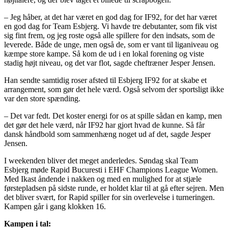
– Jeg håber, at det har været en god dag for IF92, for det har været
en god dag for Team Esbjerg. Vi havde tre debutanter, som fik vist
sig fint frem, og jeg roste også alle spillere for den indsats, som de
leverede. Både de unge, men også de, som er vant til liganiveau og
kæmpe store kampe. Så kom de ud i en lokal forening og viste
stadig højt niveau, og det var flot, sagde cheftræner Jesper Jensen.
Han sendte samtidig roser afsted til Esbjerg IF92 for at skabe et
arrangement, som gør det hele værd. Også selvom der sportsligt ikke
var den store spænding.
– Det var fedt. Det koster energi for os at spille sådan en kamp, men
det gør det hele værd, når IF92 har gjort hvad de kunne. Så får
dansk håndbold som sammenhæng noget ud af det, sagde Jesper
Jensen.
I weekenden bliver det meget anderledes. Søndag skal Team
Esbjerg møde Rapid Bucuresti i EHF Champions League Women.
Med Ikast åndende i nakken og med en mulighed for at stjæle
førstepladsen på sidste runde, er holdet klar til at gå efter sejren. Men
det bliver svært, for Rapid spiller for sin overlevelse i turneringen.
Kampen går i gang klokken 16.
Kampen i tal: