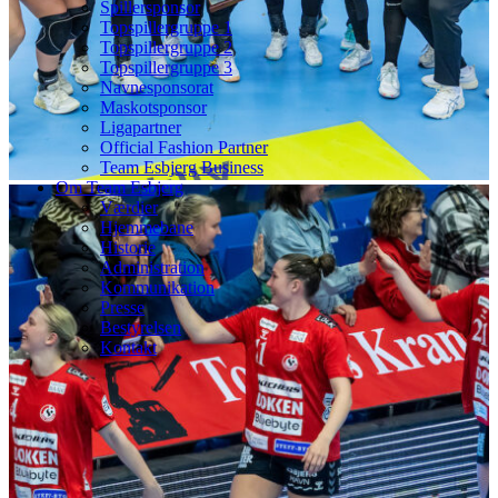
Spillersponsor
Topspillergruppe 1
Topspillergruppe 2
Topspillergruppe 3
Navnesponsorat
Maskotsponsor
Ligapartner
Official Fashion Partner
Team Esbjerg Business
Om Team Esbjerg
Værdier
Hjemmebane
Historie
Administration
Kommunikation
Presse
Bestyrelsen
Kontakt