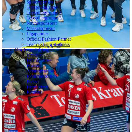
Spillersponsor
Topspillergruppe 1
Topspillergruppe 2
Topspillergruppe 3
Navnesponsorat
Maskotsponsor
Ligapartner
Official Fashion Partner
Team Esbjerg Business
Om Team Esbjerg
Værdier
Hjemmebane
Historie
Administration
Kommunikation
Presse
Bestyrelsen
Kontakt