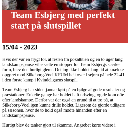
Team Esbjerg med perfekt
start på slutspillet
15/04 - 2023
Hvis der var en frygt for, at festen fra pokaltitlen og en to uger lang
landskampspause ville sætte en stopper for Team Esbjergs stærke
form, blev den hurtigt glemt. Det tog ikke holdet lang tid at knække
opgøret mod Silkeborg-Voel KFUM helt over i sejren på hele 22-41
i den første kamp i Kvindeligaens slutspil.
Team Esbjerg har siden januar kørt på en bølge af gode resultater og
præstationer. Enkelte gange har holdet haft udsving, og de kom ofte
efter landskampe. Derfor var der også en grund til at tro på, at
Silkeborg-Voel igen kunne drille holdet. Ligesom de gjorde tidligere
på sæsonen, hvor de to hold også mødte hinanden efter en
landskampspause.
Hurtigt blev de tanker gjort til skamme. Angrebet kørte videre i