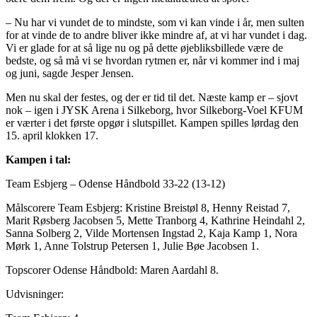
– Nu har vi vundet de to mindste, som vi kan vinde i år, men sulten
for at vinde de to andre bliver ikke mindre af, at vi har vundet i dag.
Vi er glade for at så lige nu og på dette øjebliksbillede være de
bedste, og så må vi se hvordan rytmen er, når vi kommer ind i maj
og juni, sagde Jesper Jensen.
Men nu skal der festes, og der er tid til det. Næste kamp er – sjovt
nok – igen i JYSK Arena i Silkeborg, hvor Silkeborg-Voel KFUM
er værter i det første opgør i slutspillet. Kampen spilles lørdag den
15. april klokken 17.
Kampen i tal:
Team Esbjerg – Odense Håndbold 33-22 (13-12)
Målscorere Team Esbjerg: Kristine Breistøl 8, Henny Reistad 7,
Marit Røsberg Jacobsen 5, Mette Tranborg 4, Kathrine Heindahl 2,
Sanna Solberg 2, Vilde Mortensen Ingstad 2, Kaja Kamp 1, Nora
Mørk 1, Anne Tolstrup Petersen 1, Julie Bøe Jacobsen 1.
Topscorer Odense Håndbold: Maren Aardahl 8.
Udvisninger: