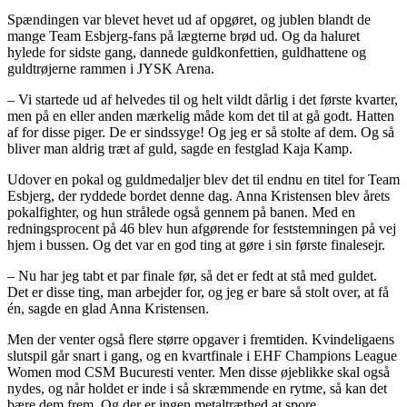
Spændingen var blevet hevet ud af opgøret, og jublen blandt de
mange Team Esbjerg-fans på lægterne brød ud. Og da haluret
hylede for sidste gang, dannede guldkonfettien, guldhattene og
guldtrøjerne rammen i JYSK Arena.
– Vi startede ud af helvedes til og helt vildt dårlig i det første kvarter,
men på en eller anden mærkelig måde kom det til at gå godt. Hatten
af for disse piger. De er sindssyge! Og jeg er så stolte af dem. Og så
bliver man aldrig træt af guld, sagde en festglad Kaja Kamp.
Udover en pokal og guldmedaljer blev det til endnu en titel for Team
Esbjerg, der ryddede bordet denne dag. Anna Kristensen blev årets
pokalfighter, og hun strålede også gennem på banen. Med en
redningsprocent på 46 blev hun afgørende for feststemningen på vej
hjem i bussen. Og det var en god ting at gøre i sin første finalesejr.
– Nu har jeg tabt et par finale før, så det er fedt at stå med guldet.
Det er disse ting, man arbejder for, og jeg er bare så stolt over, at få
én, sagde en glad Anna Kristensen.
Men der venter også flere større opgaver i fremtiden. Kvindeligaens
slutspil går snart i gang, og en kvartfinale i EHF Champions League
Women mod CSM Bucuresti venter. Men disse øjeblikke skal også
nydes, og når holdet er inde i så skræmmende en rytme, så kan det
bære dem frem. Og der er ingen metaltræthed at spore.