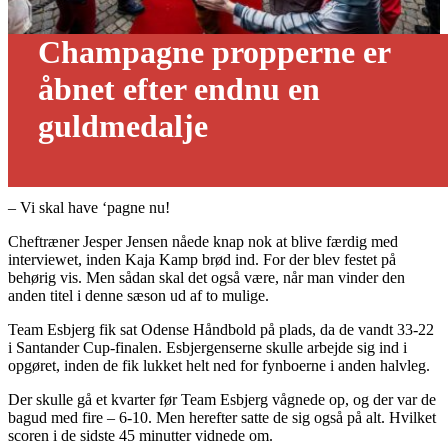
Champagne propperne er
åbnet efter endnu en
guldmedalje
02/04 - 2023
– Vi skal have ‘pagne nu!
Cheftræner Jesper Jensen nåede knap nok at blive færdig med
interviewet, inden Kaja Kamp brød ind. For der blev festet på
behørig vis. Men sådan skal det også være, når man vinder den
anden titel i denne sæson ud af to mulige.
Team Esbjerg fik sat Odense Håndbold på plads, da de vandt 33-22
i Santander Cup-finalen. Esbjergenserne skulle arbejde sig ind i
opgøret, inden de fik lukket helt ned for fynboerne i anden halvleg.
Der skulle gå et kvarter før Team Esbjerg vågnede op, og der var de
bagud med fire – 6-10. Men herefter satte de sig også på alt. Hvilket
scoren i de sidste 45 minutter vidnede om.