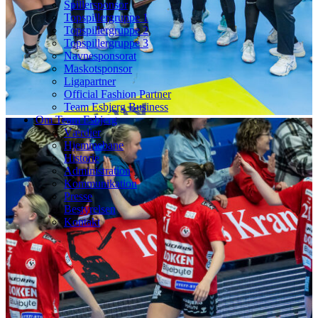
Spillersponsor
Topspillergruppe 1
Topspillergruppe 2
Topspillergruppe 3
Navnesponsorat
Maskotsponsor
Ligapartner
Official Fashion Partner
Team Esbjerg Business
Om Team Esbjerg
Værdier
Hjemmebane
Historie
Administration
Kommunikation
Presse
Bestyrelsen
Kontakt