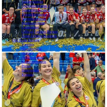
Spillersponsor
Topspillergruppe 1
Topspillergruppe 2
Topspillergruppe 3
Navnesponsorat
Maskotsponsor
Ligapartner
Official Fashion Partner
Team Esbjerg Business
Om Team Esbjerg
Værdier
Hjemmebane
Historie
Administration
Kommunikation
Presse
Bestyrelsen
Kontakt