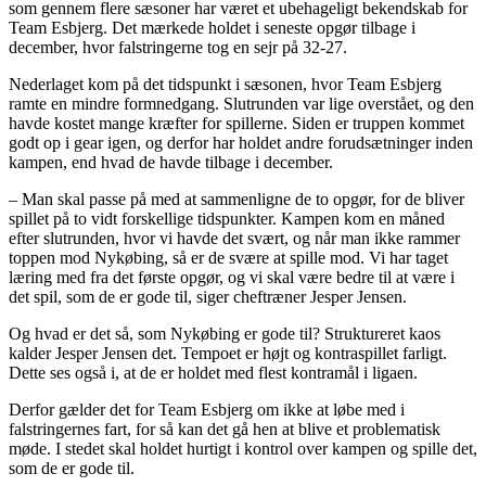
som gennem flere sæsoner har været et ubehageligt bekendskab for
Team Esbjerg. Det mærkede holdet i seneste opgør tilbage i
december, hvor falstringerne tog en sejr på 32-27.
Nederlaget kom på det tidspunkt i sæsonen, hvor Team Esbjerg
ramte en mindre formnedgang. Slutrunden var lige overstået, og den
havde kostet mange kræfter for spillerne. Siden er truppen kommet
godt op i gear igen, og derfor har holdet andre forudsætninger inden
kampen, end hvad de havde tilbage i december.
– Man skal passe på med at sammenligne de to opgør, for de bliver
spillet på to vidt forskellige tidspunkter. Kampen kom en måned
efter slutrunden, hvor vi havde det svært, og når man ikke rammer
toppen mod Nykøbing, så er de svære at spille mod. Vi har taget
læring med fra det første opgør, og vi skal være bedre til at være i
det spil, som de er gode til, siger cheftræner Jesper Jensen.
Og hvad er det så, som Nykøbing er gode til? Struktureret kaos
kalder Jesper Jensen det. Tempoet er højt og kontraspillet farligt.
Dette ses også i, at de er holdet med flest kontramål i ligaen.
Derfor gælder det for Team Esbjerg om ikke at løbe med i
falstringernes fart, for så kan det gå hen at blive et problematisk
møde. I stedet skal holdet hurtigt i kontrol over kampen og spille det,
som de er gode til.