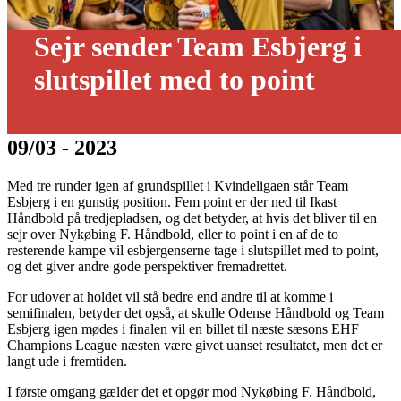
Sejr sender Team Esbjerg i
slutspillet med to point
09/03 - 2023
Med tre runder igen af grundspillet i Kvindeligaen står Team
Esbjerg i en gunstig position. Fem point er der ned til Ikast
Håndbold på tredjepladsen, og det betyder, at hvis det bliver til en
sejr over Nykøbing F. Håndbold, eller to point i en af de to
resterende kampe vil esbjergenserne tage i slutspillet med to point,
og det giver andre gode perspektiver fremadrettet.
For udover at holdet vil stå bedre end andre til at komme i
semifinalen, betyder det også, at skulle Odense Håndbold og Team
Esbjerg igen mødes i finalen vil en billet til næste sæsons EHF
Champions League næsten være givet uanset resultatet, men det er
langt ude i fremtiden.
I første omgang gælder det et opgør mod Nykøbing F. Håndbold,