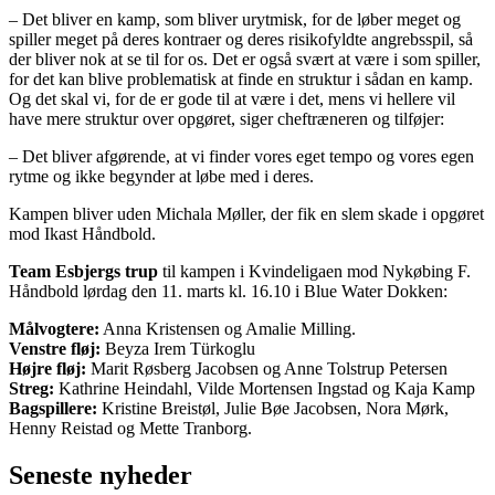
– Det bliver en kamp, som bliver urytmisk, for de løber meget og
spiller meget på deres kontraer og deres risikofyldte angrebsspil, så
der bliver nok at se til for os. Det er også svært at være i som spiller,
for det kan blive problematisk at finde en struktur i sådan en kamp.
Og det skal vi, for de er gode til at være i det, mens vi hellere vil
have mere struktur over opgøret, siger cheftræneren og tilføjer:
– Det bliver afgørende, at vi finder vores eget tempo og vores egen
rytme og ikke begynder at løbe med i deres.
Kampen bliver uden Michala Møller, der fik en slem skade i opgøret
mod Ikast Håndbold.
Team Esbjergs trup
til kampen i Kvindeligaen mod Nykøbing F.
Håndbold lørdag den 11. marts kl. 16.10 i Blue Water Dokken:
Målvogtere:
Anna Kristensen og Amalie Milling.
Venstre fløj:
Beyza Irem Türkoglu
Højre fløj:
Marit Røsberg Jacobsen og Anne Tolstrup Petersen
Streg:
Kathrine Heindahl, Vilde Mortensen Ingstad og Kaja Kamp
Bagspillere:
Kristine Breistøl, Julie Bøe Jacobsen, Nora Mørk,
Henny Reistad og Mette Tranborg.
Seneste nyheder