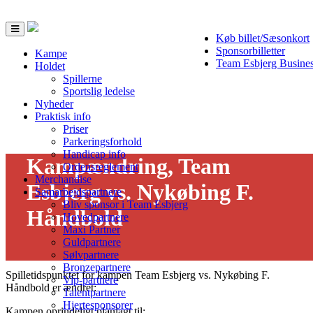
Toggle
Køb billet/Sæsonkort
navigation
Sponsorbilletter
Kampe
Team Esbjerg Busine
Holdet
Spillerne
Sportslig ledelse
Nyheder
Praktisk info
Priser
Parkeringsforhold
Handicap info
Kampændring, Team
Ordensreglement
Merchandise
Esbjerg vs. Nykøbing F.
Samarbejdspartnere
Bliv sponsor i Team Esbjerg
Håndbold
Hovedpartnere
Maxi Partner
26/01 - 2023
Guldpartnere
Sølvpartnere
Bronzepartnere
Spilletidspunktet for kampen Team Esbjerg vs. Nykøbing F.
Vip-partnere
Håndbold er ændret:
Talentpartnere
Hjertesponsorer
Kampen oprindeligt planlagt til: