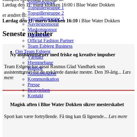
Spillersponsor
Lørdag den 11. marts klokken 16:00 i Blue Water Dokken
Topspillergruppe 1
Topspillergruppe 2
er ændret til:
Topspillergruppe 3
Lørdag den 11. marts klokken 16:10
i Blue Water Dokken
Navnesponsorat
Maskotsponsor
Seneste nyheder
Ligapartner
Official Fashion Partner
Team Esbjerg Business
Om Team Esbjerg
Ny assistenttræner med friske og kreative impulser
Værdier
Hjemmebane
Team Esbjerg har ansat Rasmus Glad Vandbæk som
Historie
assistenttræner for de nykårede danske mestre. Den 39-årig...
Læs
Administration
mere
Kommunikation
Presse
Bestyrelsen
Kontakt
Magisk aften i Blue Water Dokken sikrer mesterskabet
Sport kan være fortryllende. Få ting kan få lignende...
Læs mere