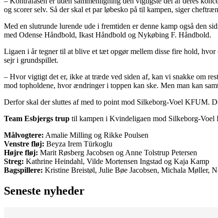
– Kontrafasen er uden sammenligning den vigtigste del af deres koncept
og scorer selv. Så der skal et par løbesko på til kampen, siger cheftræ
Med en slutrunde lurende ude i fremtiden er denne kamp også den sids
med Odense Håndbold, Ikast Håndbold og Nykøbing F. Håndbold.
Ligaen i år tegner til at blive et tæt opgør mellem disse fire hold, hvor
sejr i grundspillet.
– Hvor vigtigt det er, ikke at træde ved siden af, kan vi snakke om r
mod topholdene, hvor ændringer i toppen kan ske. Men man kan samtidig 
Derfor skal der sluttes af med to point mod Silkeborg-Voel KFUM. De
Team Esbjergs trup
til kampen i Kvindeligaen mod Silkeborg-Voel
Målvogtere:
Amalie Milling og Rikke Poulsen
Venstre fløj:
Beyza Irem Türkoglu
Højre fløj:
Marit Røsberg Jacobsen og Anne Tolstrup Petersen
Streg:
Kathrine Heindahl, Vilde Mortensen Ingstad og Kaja Kamp
Bagspillere:
Kristine Breistøl, Julie Bøe Jacobsen, Michala Møller,
Seneste nyheder