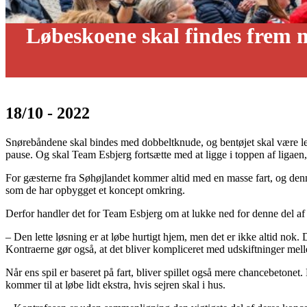
Løbeskoene skal findes frem 
18/10 - 2022
Snørebåndene skal bindes med dobbeltknude, og bentøjet skal være le
pause. Og skal Team Esbjerg fortsætte med at ligge i toppen af ligaen, kr
For gæsterne fra Søhøjlandet kommer altid med en masse fart, og denne 
som de har opbygget et koncept omkring.
Derfor handler det for Team Esbjerg om at lukke ned for denne del af s
– Den lette løsning er at løbe hurtigt hjem, men det er ikke altid nok. 
Kontraerne gør også, at det bliver kompliceret med udskiftninger mell
Når ens spil er baseret på fart, bliver spillet også mere chancebetone
kommer til at løbe lidt ekstra, hvis sejren skal i hus.