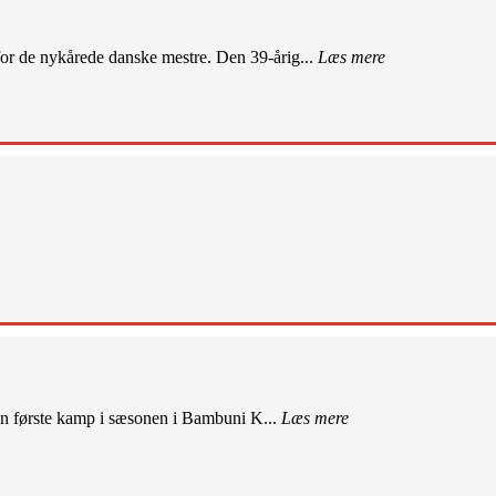
r de nykårede danske mestre. Den 39-årig...
Læs mere
sin første kamp i sæsonen i Bambuni K...
Læs mere