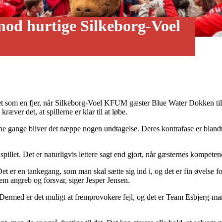
mod hurtige Silkeborg-Voel
t som en fjer, når Silkeborg-Voel KFUM gæster Blue Water Dokken til 
æver det, at spillerne er klar til at løbe.
gange bliver det næppe nogen undtagelse. Deres kontrafase er blandt de 
pillet. Det er naturligvis lettere sagt end gjort, når gæsternes kompete
Det er en tankegang, som man skal sætte sig ind i, og det er fin øvelse fo
em angreb og forsvar, siger Jesper Jensen.
t. Dermed er det muligt at fremprovokere fejl, og det er Team Esbjerg-m