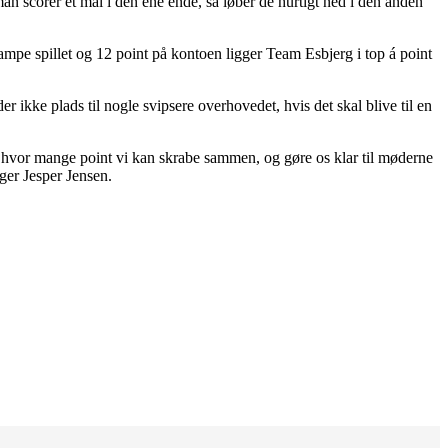
an scorer et mål i den ene ende, så løber de hurtigt ned i den anden
pe spillet og 12 point på kontoen ligger Team Esbjerg i top á point
er ikke plads til nogle svipsere overhovedet, hvis det skal blive til en
e, hvor mange point vi kan skrabe sammen, og gøre os klar til møderne
ger Jesper Jensen.