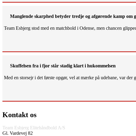
Manglende skarphed betyder tredje og afgørende kamp om g
Team Esbjerg stod med en matchbold i Odense, men chancen glippe
Skuffelsen fra i fjor står stadig klart i hukommelsen
Med en storsejr i det første opgør, vel at mærke på udebane, var der gjo
Kontakt os
Team Esbjerg Elitehåndbold A/S
Gl. Vardevej 82