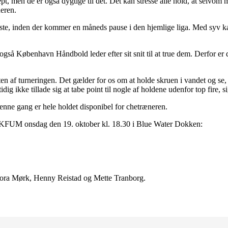
, men de er også dygtige til det. Det kan stresse alle hold, at selvom m
neren.
te, inden der kommer en måneds pause i den hjemlige liga. Med syv kam
 også København Håndbold leder efter sit snit til at true dem. Derfor er d
esten af turneringen. Det gælder for os om at holde skruen i vandet og s
ikke tillade sig at tabe point til nogle af holdene udenfor top fire, si
nne gang er hele holdet disponibel for chetræneren.
 KFUM onsdag den 19. oktober kl. 18.30 i Blue Water Dokken:
 Nora Mørk, Henny Reistad og Mette Tranborg.