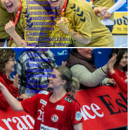
Spillersponsor
Topspillergruppe 1
Topspillergruppe 2
Topspillergruppe 3
Navnesponsorat
Maskotsponsor
Ligapartner
Official Fashion Partner
Team Esbjerg Business
Om Team Esbjerg
Værdier
Hjemmebane
Historie
Administration
Kommunikation
Presse
Bestyrelsen
Kontakt