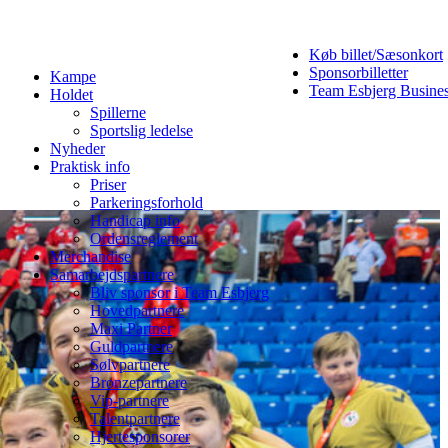
Køb billet/Sæsonkort
Sponsorbilletter
Kampe
Team Esbjerg Busine
Holdet
Spillerne
Sportslig ledelse
Nyheder
Praktisk info
Priser
Parkeringsforhold
Handicap info
Ordensreglement
Merchandise
Samarbejdspartnere
Bliv sponsor i Team Esbjerg
Hovedpartnere
Maxi Partner
Guldpartnere
Sølvpartnere
Bronzepartnere
Vip-partnere
Talentpartnere
Hjertesponsorer