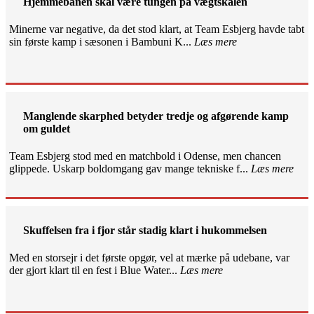
Hjemmebanen skal være tungen på vægtskålen
Minerne var negative, da det stod klart, at Team Esbjerg havde tabt
sin første kamp i sæsonen i Bambuni K...
Læs mere
Manglende skarphed betyder tredje og afgørende kamp
om guldet
Team Esbjerg stod med en matchbold i Odense, men chancen
glippede. Uskarp boldomgang gav mange tekniske f...
Læs mere
Skuffelsen fra i fjor står stadig klart i hukommelsen
Med en storsejr i det første opgør, vel at mærke på udebane, var
der gjort klart til en fest i Blue Water...
Læs mere