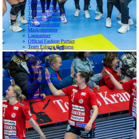
Spillersponsor
Topspillergruppe 1
Topspillergruppe 2
Topspillergruppe 3
Navnesponsorat
Maskotsponsor
Ligapartner
Official Fashion Partner
Team Esbjerg Business
Om Team Esbjerg
Værdier
Hjemmebane
Historie
Administration
Kommunikation
Presse
Bestyrelsen
Kontakt