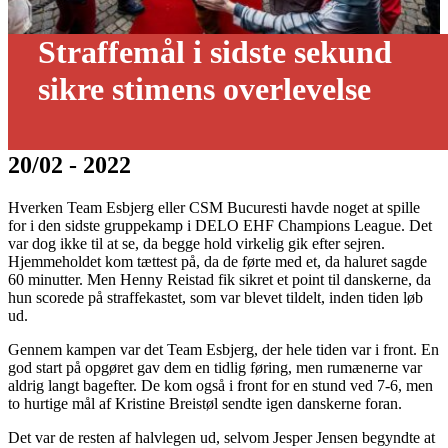
Straffemål i sidste sekund
sikre stimens overlevelse
20/02 - 2022
Hverken Team Esbjerg eller CSM Bucuresti havde noget at spille
for i den sidste gruppekamp i DELO EHF Champions League. Det
var dog ikke til at se, da begge hold virkelig gik efter sejren.
Hjemmeholdet kom tættest på, da de førte med et, da haluret sagde
60 minutter. Men Henny Reistad fik sikret et point til danskerne, da
hun scorede på straffekastet, som var blevet tildelt, inden tiden løb
ud.
Gennem kampen var det Team Esbjerg, der hele tiden var i front. En
god start på opgøret gav dem en tidlig føring, men rumænerne var
aldrig langt bagefter. De kom også i front for en stund ved 7-6, men
to hurtige mål af Kristine Breistøl sendte igen danskerne foran.
Det var de resten af halvlegen ud, selvom Jesper Jensen begyndte at