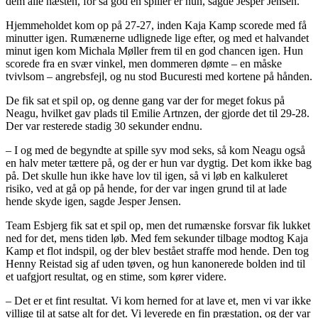
dem alle næsten, for så god en spiller er hun, sagde Jesper Jensen.
Hjemmeholdet kom op på 27-27, inden Kaja Kamp scorede med få
minutter igen. Rumænerne udlignede lige efter, og med et halvandet
minut igen kom Michala Møller frem til en god chancen igen. Hun
scorede fra en svær vinkel, men dommeren dømte – en måske
tvivlsom – angrebsfejl, og nu stod Bucuresti med kortene på hånden.
De fik sat et spil op, og denne gang var der for meget fokus på
Neagu, hvilket gav plads til Emilie Artnzen, der gjorde det til 29-28.
Der var resterede stadig 30 sekunder endnu.
– I og med de begyndte at spille syv mod seks, så kom Neagu også
en halv meter tættere på, og der er hun var dygtig. Det kom ikke bag
på. Det skulle hun ikke have lov til igen, så vi løb en kalkuleret
risiko, ved at gå op på hende, for der var ingen grund til at lade
hende skyde igen, sagde Jesper Jensen.
Team Esbjerg fik sat et spil op, men det rumænske forsvar fik lukket
ned for det, mens tiden løb. Med fem sekunder tilbage modtog Kaja
Kamp et flot indspil, og der blev bestået straffe mod hende. Den tog
Henny Reistad sig af uden tøven, og hun kanonerede bolden ind til
et uafgjort resultat, og en stime, som kører videre.
– Det er et fint resultat. Vi kom herned for at lave et, men vi var ikke
villige til at satse alt for det. Vi leverede en fin præstation, og der var