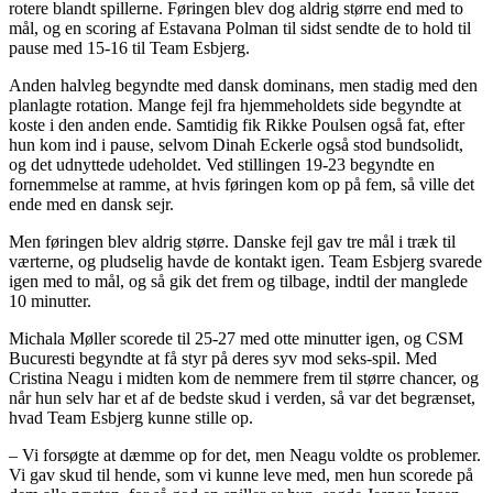
rotere blandt spillerne. Føringen blev dog aldrig større end med to
mål, og en scoring af Estavana Polman til sidst sendte de to hold til
pause med 15-16 til Team Esbjerg.
Anden halvleg begyndte med dansk dominans, men stadig med den
planlagte rotation. Mange fejl fra hjemmeholdets side begyndte at
koste i den anden ende. Samtidig fik Rikke Poulsen også fat, efter
hun kom ind i pause, selvom Dinah Eckerle også stod bundsolidt,
og det udnyttede udeholdet. Ved stillingen 19-23 begyndte en
fornemmelse at ramme, at hvis føringen kom op på fem, så ville det
ende med en dansk sejr.
Men føringen blev aldrig større. Danske fejl gav tre mål i træk til
værterne, og pludselig havde de kontakt igen. Team Esbjerg svarede
igen med to mål, og så gik det frem og tilbage, indtil der manglede
10 minutter.
Michala Møller scorede til 25-27 med otte minutter igen, og CSM
Bucuresti begyndte at få styr på deres syv mod seks-spil. Med
Cristina Neagu i midten kom de nemmere frem til større chancer, og
når hun selv har et af de bedste skud i verden, så var det begrænset,
hvad Team Esbjerg kunne stille op.
– Vi forsøgte at dæmme op for det, men Neagu voldte os problemer.
Vi gav skud til hende, som vi kunne leve med, men hun scorede på