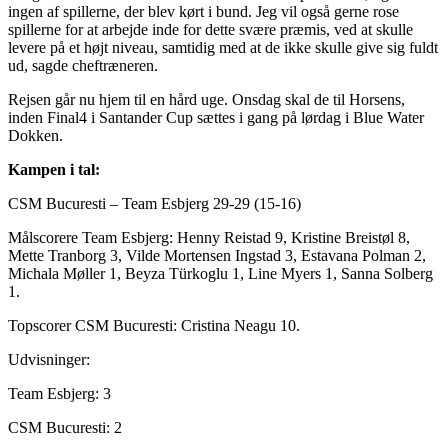
ingen af spillerne, der blev kørt i bund. Jeg vil også gerne rose
spillerne for at arbejde inde for dette svære præmis, ved at skulle
levere på et højt niveau, samtidig med at de ikke skulle give sig fuldt
ud, sagde cheftræneren.
Rejsen går nu hjem til en hård uge. Onsdag skal de til Horsens,
inden Final4 i Santander Cup sættes i gang på lørdag i Blue Water
Dokken.
Kampen i tal:
CSM Bucuresti – Team Esbjerg 29-29 (15-16)
Målscorere Team Esbjerg: Henny Reistad 9, Kristine Breistøl 8,
Mette Tranborg 3, Vilde Mortensen Ingstad 3, Estavana Polman 2,
Michala Møller 1, Beyza Türkoglu 1, Line Myers 1, Sanna Solberg
1.
Topscorer CSM Bucuresti: Cristina Neagu 10.
Udvisninger:
Team Esbjerg: 3
CSM Bucuresti: 2