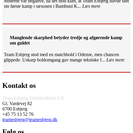
Minerne var negative, da det stod klart, at Team Esbjerg havde tabt
sin første kamp i sæsonen i Bambuni K...
Læs mere
Manglende skarphed betyder tredje og afgørende kamp
om guldet
Team Esbjerg stod med en matchbold i Odense, men chancen
glippede. Uskarp boldomgang gav mange tekniske f...
Læs mere
Kontakt os
Team Esbjerg Elitehåndbold A/S
Gl. Vardevej 82
6700 Esbjerg
+45 75 13 52 76
teamesbjerg@teamesbjerg.dk
Følg os