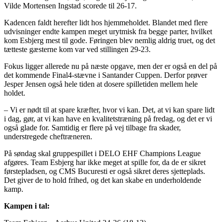
Vilde Mortensen Ingstad scorede til 26-17.
Kadencen faldt herefter lidt hos hjemmeholdet. Blandet med flere
udvisninger endte kampen meget urytmisk fra begge parter, hvilket
kom Esbjerg mest til gode. Føringen blev nemlig aldrig truet, og det
tætteste gæsterne kom var ved stillingen 29-23.
Fokus ligger allerede nu på næste opgave, men der er også en del på
det kommende Final4-stævne i Santander Cuppen. Derfor prøver
Jesper Jensen også hele tiden at dosere spilletiden mellem hele
holdet.
– Vi er nødt til at spare kræfter, hvor vi kan. Det, at vi kan spare lidt
i dag, gør, at vi kan have en kvalitetstræning på fredag, og det er vi
også glade for. Samtidig er flere på vej tilbage fra skader,
understregede cheftræneren.
På søndag skal gruppespillet i DELO EHF Champions League
afgøres. Team Esbjerg har ikke meget at spille for, da de er sikret
førstepladsen, og CMS Bucuresti er også sikret deres sjetteplads.
Det giver de to hold frihed, og det kan skabe en underholdende
kamp.
Kampen i tal: