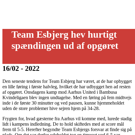
Team Esbjerg hev hurtigt
spændingen ud af opgøret
16/02 - 2022
Den seneste tendens for Team Esbjerg har været, at de har opbygget
en lille føring i første halvleg, hvilket de har udbygget hen ad resten
af opgøret. Onsdagens kamp mod Aarhus United i Bambusa
Kvindeligaen blev ingen undtagelse. Med en føring på fem midtvejs
inde i de første 30 minutter og ved pausen, kunne hjemmeholdet
uden de store problemer hive sejren hjem på 34-28.
Frygten for, hvad gæsterne fra Aarhus vil komme med, lurede stadig
lidt i kampens indledning. De to hold skiftedes med at score mål
frem til 5-5. Herefter begyndte Team Esbjergs forsvar at finde sig på
plads. Om det var derfor udeholdet tog en timeout ved 6-5 var