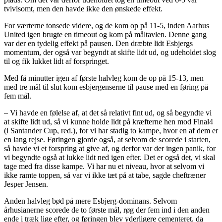
tvivlsomt, men den havde ikke den ønskede effekt.
For værterne tonsede videre, og de kom op på 11-5, inden Aarhus
United igen brugte en timeout og kom på måltavlen. Denne gang
var der en tydelig effekt på pausen. Den dræbte lidt Esbjergs
momentum, der også var begyndt at skifte lidt ud, og udeholdet slog
til og fik lukket lidt af forspringet.
Med få minutter igen af første halvleg kom de op på 15-13, men
med tre mål til slut kom esbjergenserne til pause med en føring på
fem mål.
– Vi havde en følelse af, at det så relativt fint ud, og så begyndte vi
at skifte lidt ud, så vi kunne holde lidt på kræfterne hen mod Final4
(i Santander Cup, red.), for vi har stadig to kampe, hvor en af dem er
en lang rejse. Føringen gjorde også, at selvom de scorede i starten,
så havde vi et forspring at give af, og derfor var der ingen panik, for
vi begyndte også at lukke lidt ned igen efter. Det er også det, vi skal
tage med fra disse kampe. Vi har nu et niveau, hvor at selvom vi
ikke ramte toppen, så var vi ikke tæt på at tabe, sagde cheftræner
Jesper Jensen.
Anden halvleg bød på mere Esbjerg-dominans. Selvom
århusianerne scorede de to første mål, røg der fem ind i den anden
ende i træk lige efter, og føringen blev yderligere cementeret, da