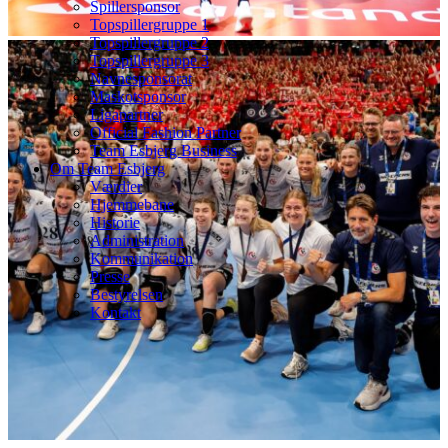
Spillersponsor
Topspillergruppe 1
Topspillergruppe 2
Topspillergruppe 3
Navnesponsorat
Maskotsponsor
Ligapartner
Official Fashion Partner
Team Esbjerg Business
Om Team Esbjerg
Værdier
Hjemmebane
Historie
Administration
Kommunikation
Presse
Bestyrelsen
Kontakt