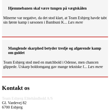
Hjemmebanen skal være tungen på vægtskålen
Minerne var negative, da det stod klart, at Team Esbjerg havde tabt
sin første kamp i sæsonen i Bambuni K...
Læs mere
Manglende skarphed betyder tredje og afgørende kamp
om guldet
Team Esbjerg stod med en matchbold i Odense, men chancen
glippede. Uskarp boldomgang gav mange tekniske f...
Læs mere
Kontakt os
Team Esbjerg Elitehåndbold A/S
Gl. Vardevej 82
6700 Esbjerg