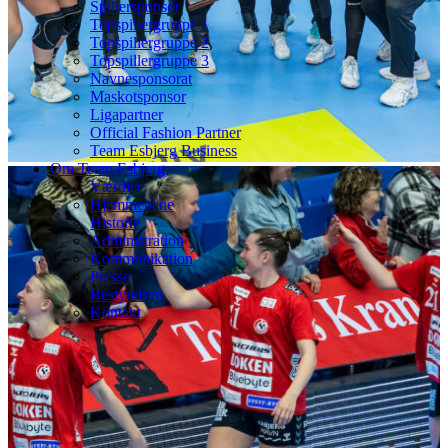
Spillersponsor
Topspillergruppe 1
Topspillergruppe 2
Topspillergruppe 3
Navnesponsorat
Maskotsponsor
Ligapartner
Official Fashion Partner
Team Esbjerg Business
Om Team Esbjerg
Værdier
Hjemmebane
Historie
Administration
Kommunikation
Presse
Bestyrelsen
Kontakt