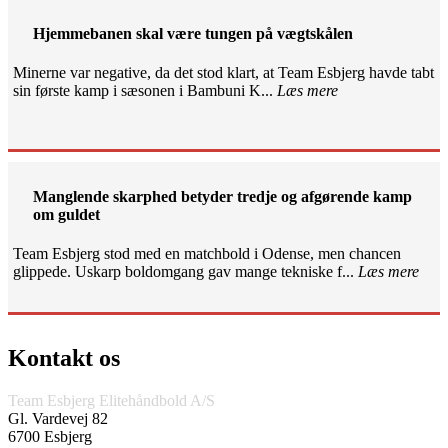
Hjemmebanen skal være tungen på vægtskålen
Minerne var negative, da det stod klart, at Team Esbjerg havde tabt
sin første kamp i sæsonen i Bambuni K...
Læs mere
Manglende skarphed betyder tredje og afgørende kamp
om guldet
Team Esbjerg stod med en matchbold i Odense, men chancen
glippede. Uskarp boldomgang gav mange tekniske f...
Læs mere
Kontakt os
Team Esbjerg Elitehåndbold A/S
Gl. Vardevej 82
6700 Esbjerg