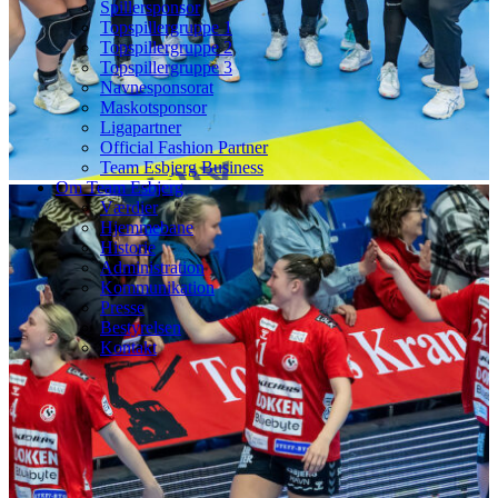
Spillersponsor
Topspillergruppe 1
Topspillergruppe 2
Topspillergruppe 3
Navnesponsorat
Maskotsponsor
Ligapartner
Official Fashion Partner
Team Esbjerg Business
Om Team Esbjerg
Værdier
Hjemmebane
Historie
Administration
Kommunikation
Presse
Bestyrelsen
Kontakt