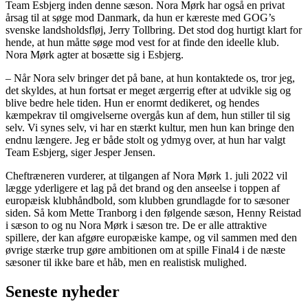
Team Esbjerg inden denne sæson. Nora Mørk har også en privat
årsag til at søge mod Danmark, da hun er kæreste med GOG’s
svenske landsholdsfløj, Jerry Tollbring. Det stod dog hurtigt klart for
hende, at hun måtte søge mod vest for at finde den ideelle klub.
Nora Mørk agter at bosætte sig i Esbjerg.
– Når Nora selv bringer det på bane, at hun kontaktede os, tror jeg,
det skyldes, at hun fortsat er meget ærgerrig efter at udvikle sig og
blive bedre hele tiden. Hun er enormt dedikeret, og hendes
kæmpekrav til omgivelserne overgås kun af dem, hun stiller til sig
selv. Vi synes selv, vi har en stærkt kultur, men hun kan bringe den
endnu længere. Jeg er både stolt og ydmyg over, at hun har valgt
Team Esbjerg, siger Jesper Jensen.
Cheftræneren vurderer, at tilgangen af Nora Mørk 1. juli 2022 vil
lægge yderligere et lag på det brand og den anseelse i toppen af
europæisk klubhåndbold, som klubben grundlagde for to sæsoner
siden. Så kom Mette Tranborg i den følgende sæson, Henny Reistad
i sæson to og nu Nora Mørk i sæson tre. De er alle attraktive
spillere, der kan afgøre europæiske kampe, og vil sammen med den
øvrige stærke trup gøre ambitionen om at spille Final4 i de næste
sæsoner til ikke bare et håb, men en realistisk mulighed.
Seneste nyheder