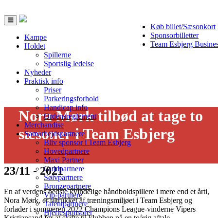
Toggle
Køb billet/Sæsonkort
navigation
Sponsorbilletter
Kampe
Team Esbjerg Busine
Holdet
Spillerne
Sportslig ledelse
Nyheder
Praktisk info
Priser
Parkeringsforhold
Handicap info
Nora Mørk tilbød at tage to
Ordensreglement
Merchandise
sæsoner i Team Esbjerg
Samarbejdspartnere
Bliv sponsor i Team Esbjerg
Hovedpartnere
Maxi Partner
23/11 - 2021
Guldpartnere
Sølvpartnere
Bronzepartnere
En af verdens bedste kvindelige håndboldspillere i mere end et årti,
Vip-partnere
Nora Mørk, er tiltrukket af træningsmiljøet i Team Esbjerg og
Talentpartnere
forlader i sommeren 2022 Champions League-vinderne Vipers
Hjertesponsorer
Kristiansand for at skifte til klubben på en toårig aftale.