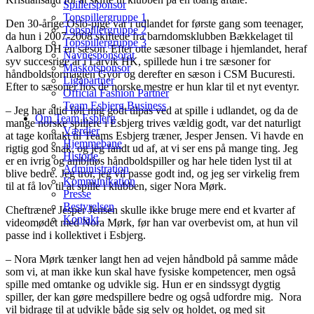
Spillersponsor
Topspillergruppe 1
Den 30-årige Oslo-pige var i udlandet for første gang som teenager,
Topspillergruppe 2
da hun i 2007-2008 skiftede fra barndomsklubben Bækkelaget til
Topspillergruppe 3
Aalborg DH en sæson. Efter otte sæsoner tilbage i hjemlandet, heraf
Navnesponsorat
syv succesrige år i Larvik HK, spillede hun i tre sæsoner for
Maskotsponsor
håndboldstormagten Györ og derefter en sæson i CSM Bucuresti.
Ligapartner
Efter to sæsoner hos de norske mestre er hun klar til et nyt eventyr.
Official Fashion Partner
Team Esbjerg Business
– Jeg har altid følt mig godt tilpas ved at spille i udlandet, og da de
Om Team Esbjerg
mange norske spillere i Esbjerg trives vældig godt, var det naturligt
Værdier
at tage kontakt til Teams Esbjerg træner, Jesper Jensen. Vi havde en
Hjemmebane
rigtig god snak, og jeg fandt ud af, at vi ser ens på mange ting. Jeg
Historie
er en ivrig og ambitiøs håndboldspiller og har hele tiden lyst til at
Administration
blive bedre. Jeg tror, jeg vil passe godt ind, og jeg ser virkelig frem
Kommunikation
til at få lov til at spille i klubben, siger Nora Mørk.
Presse
Bestyrelsen
Cheftræner Jesper Jensen skulle ikke bruge mere end et kvarter af
Kontakt
videomødet med Nora Mørk, før han var overbevist om, at hun vil
passe ind i kollektivet i Esbjerg.
– Nora Mørk tænker langt hen ad vejen håndbold på samme måde
som vi, at man ikke kun skal have fysiske kompetencer, men også
spille med omtanke og udvikle sig. Hun er en sindssygt dygtig
spiller, der kan gøre medspillere bedre og også udfordre mig. Nora
vil bidrage til at udvikle både sig selv og holdet, og med sit