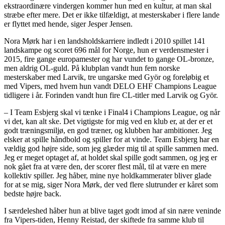
ekstraordinære vindergen kommer hun med en kultur, at man skal
stræbe efter mere. Det er ikke tilfældigt, at mesterskaber i flere lande
er flyttet med hende, siger Jesper Jensen.
Nora Mørk har i en landsholdskarriere indledt i 2010 spillet 141
landskampe og scoret 696 mål for Norge, hun er verdensmester i
2015, fire gange europamester og har vundet to gange OL-bronze,
men aldrig OL-guld. På klubplan vandt hun fem norske
mesterskaber med Larvik, tre ungarske med Györ og foreløbig et
med Vipers, med hvem hun vandt DELO EHF Champions League
tidligere i år. Forinden vandt hun fire CL-titler med Larvik og Györ.
– I Team Esbjerg skal vi tænke i Final4 i Champions League, og når
vi det, kan alt ske. Det vigtigste for mig ved en klub er, at der er et
godt træningsmiljø, en god træner, og klubben har ambitioner. Jeg
elsker at spille håndbold og spiller for at vinde. Team Esbjerg har en
vældig god højre side, som jeg glæder mig til at spille sammen med.
Jeg er meget optaget af, at holdet skal spille godt sammen, og jeg er
nok gået fra at være den, der scorer flest mål, til at være en mere
kollektiv spiller. Jeg håber, mine nye holdkammerater bliver glade
for at se mig, siger Nora Mørk, der ved flere slutrunder er kåret som
bedste højre back.
I særdeleshed håber hun at blive taget godt imod af sin nære veninde
fra Vipers-tiden, Henny Reistad, der skiftede fra samme klub til