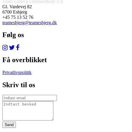
Team Esbjerg Elitehåndbold A/S
Gl. Vardevej 82
6700 Esbjerg
+45 75 13 52 76
teamesbjerg@teamesbjerg.dk
Følg os
Få overblikket
Privatlivspolitik
Skriv til os