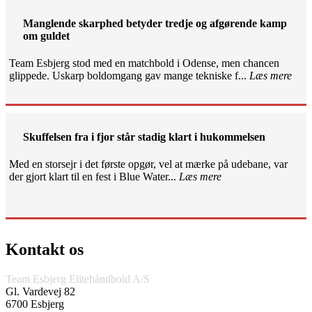
Manglende skarphed betyder tredje og afgørende kamp
om guldet
Team Esbjerg stod med en matchbold i Odense, men chancen
glippede. Uskarp boldomgang gav mange tekniske f...
Læs mere
Skuffelsen fra i fjor står stadig klart i hukommelsen
Med en storsejr i det første opgør, vel at mærke på udebane, var
der gjort klart til en fest i Blue Water...
Læs mere
Kontakt os
Team Esbjerg Elitehåndbold A/S
Gl. Vardevej 82
6700 Esbjerg