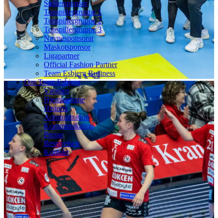
Spillersponsor
Topspillergruppe 1
Topspillergruppe 2
Topspillergruppe 3
Navnesponsorat
Maskotsponsor
Ligapartner
Official Fashion Partner
Team Esbjerg Business
Om Team Esbjerg
Værdier
Hjemmebane
Historie
Administration
Kommunikation
Presse
Bestyrelsen
Kontakt