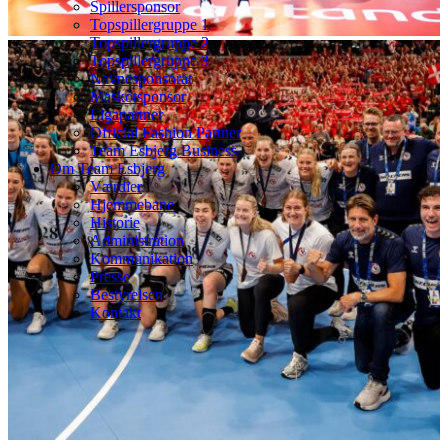
Spillersponsor
Topspillergruppe 1
Topspillergruppe 2
Topspillergruppe 3
Navnesponsorat
Maskotsponsor
Ligapartner
Official Fashion Partner
Team Esbjerg Business
Om Team Esbjerg
Værdier
Hjemmebane
Historie
Administration
Kommunikation
Presse
Bestyrelsen
Kontakt