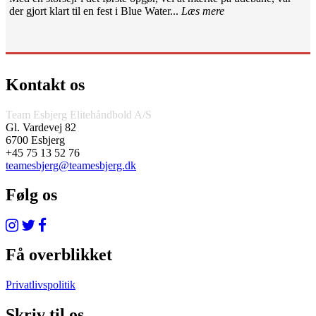
der gjort klart til en fest i Blue Water...
Læs mere
Kontakt os
Team Esbjerg Elitehåndbold A/S
Gl. Vardevej 82
6700 Esbjerg
+45 75 13 52 76
teamesbjerg@teamesbjerg.dk
Følg os
Få overblikket
Privatlivspolitik
Skriv til os