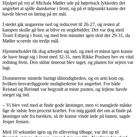
Hjulpet på vej af Michala Møller ude på højreback lykkedes det
angrebet at spille danskerne i front, og på et tidpsunkt kunne det
havde blevet en føring på tre mål.
I stedet gik ungarerne ned og reduceret til 26-27, og resten af
kampen skulle gå hen at blive en neglebidder. Det var dog med
Team Esbjerg i front, og med fem minutter igen stod der 29-31, da
Møller scorede sin tredje mål.
Hjemmeholdet fik dog arbejdet sig ind, og med et minut igen kunne
de have bragt sig i front med 32-31, men Rikke Poulsen hev en vital
redning frem. Den sidste timeout blev taget, og planen for sejren var
lagt.
Dommerene mistede hurtigt tålmodigheden, og en arm kom op,
hvilken besværliggjorde mulighederne for angrebet. For både
Reistad og Breistøl var begyndt at miste pusten, og fejlene havde
sneget sig ind.
– Vi blev ved med at finde gode løsninger, men vi manglede måske
lige de sidste fem procent kræfter. For mig gjaldt det om at finde på
løsninger ude fra bænken, så de kunne vinde inde på banen, sagde
Jesper Jensen.
Med 10 sekunder igen og én aflevering tilbage, var det op til