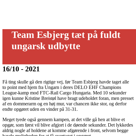
Team Esbjerg tæt på fuldt
ungarsk udbytte
16/10 - 2021
Få ting skulle gå den rigtige vej, før Team Esbjerg havde taget alle
to point med hjem fra Ungarn i deres DELO EHF Champions
League-kamp mod FTC-Rail Cargo Hungaria. Med 10 sekunder
igen kunne Kristine Breistøl have bragt udeholdet foran, men presset
af en dommerarm og en høj mur, var chancen ikke stor, og derfor
endte opgøret uden en vinder på 31-31.
Meget tyede også gennem kampen, at det ville gå hen at blive et
opgør, som først vil blive afgjort i de døende sekunder. Det lykkedes
aldrig nogle af holdene at komme afgørende i front, selvom begge
havde muligheden for at få overtaget i opgøret.