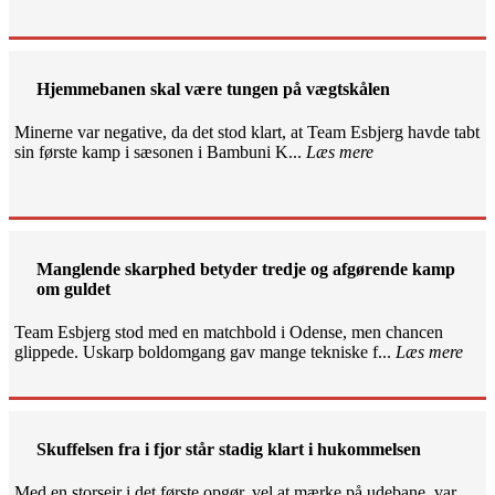
Hjemmebanen skal være tungen på vægtskålen
Minerne var negative, da det stod klart, at Team Esbjerg havde tabt
sin første kamp i sæsonen i Bambuni K...
Læs mere
Manglende skarphed betyder tredje og afgørende kamp
om guldet
Team Esbjerg stod med en matchbold i Odense, men chancen
glippede. Uskarp boldomgang gav mange tekniske f...
Læs mere
Skuffelsen fra i fjor står stadig klart i hukommelsen
Med en storsejr i det første opgør, vel at mærke på udebane, var