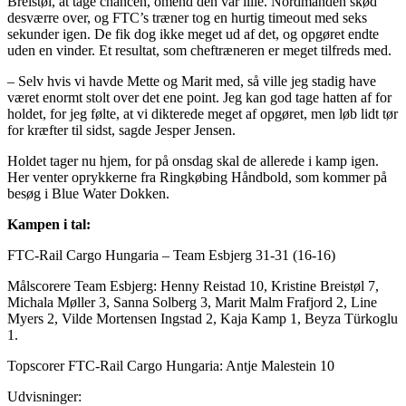
Breistøl, at tage chancen, omend den var lille. Nordmanden skød
desværre over, og FTC’s træner tog en hurtig timeout med seks
sekunder igen. De fik dog ikke meget ud af det, og opgøret endte
uden en vinder. Et resultat, som cheftræneren er meget tilfreds med.
– Selv hvis vi havde Mette og Marit med, så ville jeg stadig have
været enormt stolt over det ene point. Jeg kan god tage hatten af for
holdet, for jeg følte, at vi dikterede meget af opgøret, men løb lidt tør
for kræfter til sidst, sagde Jesper Jensen.
Holdet tager nu hjem, for på onsdag skal de allerede i kamp igen.
Her venter oprykkerne fra Ringkøbing Håndbold, som kommer på
besøg i Blue Water Dokken.
Kampen i tal:
FTC-Rail Cargo Hungaria – Team Esbjerg 31-31 (16-16)
Målscorere Team Esbjerg: Henny Reistad 10, Kristine Breistøl 7,
Michala Møller 3, Sanna Solberg 3, Marit Malm Frafjord 2, Line
Myers 2, Vilde Mortensen Ingstad 2, Kaja Kamp 1, Beyza Türkoglu
1.
Topscorer FTC-Rail Cargo Hungaria: Antje Malestein 10
Udvisninger: