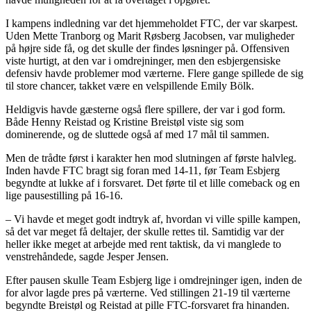
I kampens indledning var det hjemmeholdet FTC, der var skarpest.
Uden Mette Tranborg og Marit Røsberg Jacobsen, var muligheder
på højre side få, og det skulle der findes løsninger på. Offensiven
viste hurtigt, at den var i omdrejninger, men den esbjergensiske
defensiv havde problemer mod værterne. Flere gange spillede de sig
til store chancer, takket være en velspillende Emily Bölk.
Heldigvis havde gæsterne også flere spillere, der var i god form.
Både Henny Reistad og Kristine Breistøl viste sig som
dominerende, og de sluttede også af med 17 mål til sammen.
Men de trådte først i karakter hen mod slutningen af første halvleg.
Inden havde FTC bragt sig foran med 14-11, før Team Esbjerg
begyndte at lukke af i forsvaret. Det førte til et lille comeback og en
lige pausestilling på 16-16.
– Vi havde et meget godt indtryk af, hvordan vi ville spille kampen,
så det var meget få deltajer, der skulle rettes til. Samtidig var der
heller ikke meget at arbejde med rent taktisk, da vi manglede to
venstrehåndede, sagde Jesper Jensen.
Efter pausen skulle Team Esbjerg lige i omdrejninger igen, inden de
for alvor lagde pres på værterne. Ved stillingen 21-19 til værterne
begyndte Breistøl og Reistad at pille FTC-forsvaret fra hinanden.