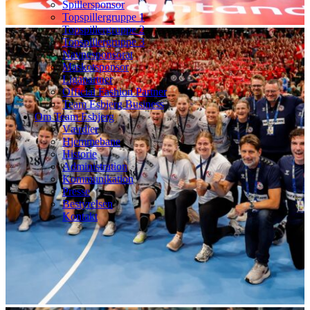
Spillersponsor
Topspillergruppe 1
Topspillergruppe 2
Topspillergruppe 3
Navnesponsorat
Maskotsponsor
Ligapartner
Official Fashion Partner
Team Esbjerg Business
Om Team Esbjerg
Værdier
Hjemmebane
Historie
Administration
Kommunikation
Presse
Bestyrelsen
Kontakt