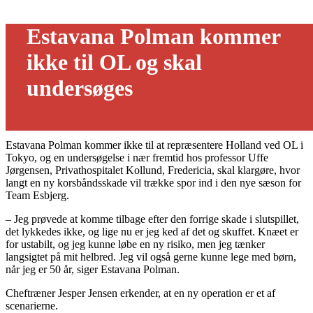
Estavana Polman kommer
ikke til OL og skal
undersøges
15/06 - 2021
Estavana Polman kommer ikke til at repræsentere Holland ved OL i
Tokyo, og en undersøgelse i nær fremtid hos professor Uffe
Jørgensen, Privathospitalet Kollund, Fredericia, skal klargøre, hvor
langt en ny korsbåndsskade vil trække spor ind i den nye sæson for
Team Esbjerg.
– Jeg prøvede at komme tilbage efter den forrige skade i slutspillet,
det lykkedes ikke, og lige nu er jeg ked af det og skuffet. Knæet er
for ustabilt, og jeg kunne løbe en ny risiko, men jeg tænker
langsigtet på mit helbred. Jeg vil også gerne kunne lege med børn,
når jeg er 50 år, siger Estavana Polman.
Cheftræner Jesper Jensen erkender, at en ny operation er et af
scenarierne.