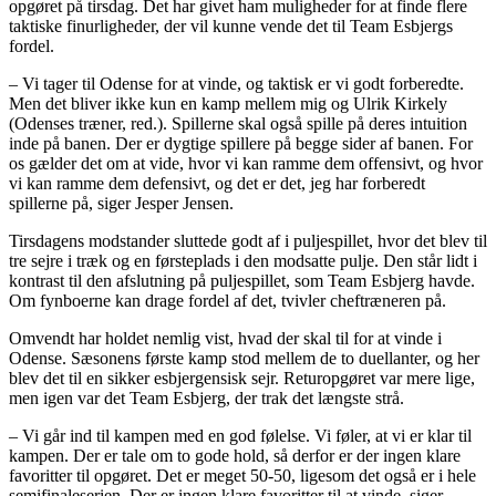
opgøret på tirsdag. Det har givet ham muligheder for at finde flere
taktiske finurligheder, der vil kunne vende det til Team Esbjergs
fordel.
– Vi tager til Odense for at vinde, og taktisk er vi godt forberedte.
Men det bliver ikke kun en kamp mellem mig og Ulrik Kirkely
(Odenses træner, red.). Spillerne skal også spille på deres intuition
inde på banen. Der er dygtige spillere på begge sider af banen. For
os gælder det om at vide, hvor vi kan ramme dem offensivt, og hvor
vi kan ramme dem defensivt, og det er det, jeg har forberedt
spillerne på, siger Jesper Jensen.
Tirsdagens modstander sluttede godt af i puljespillet, hvor det blev til
tre sejre i træk og en førsteplads i den modsatte pulje. Den står lidt i
kontrast til den afslutning på puljespillet, som Team Esbjerg havde.
Om fynboerne kan drage fordel af det, tvivler cheftræneren på.
Omvendt har holdet nemlig vist, hvad der skal til for at vinde i
Odense. Sæsonens første kamp stod mellem de to duellanter, og her
blev det til en sikker esbjergensisk sejr. Returopgøret var mere lige,
men igen var det Team Esbjerg, der trak det længste strå.
– Vi går ind til kampen med en god følelse. Vi føler, at vi er klar til
kampen. Der er tale om to gode hold, så derfor er der ingen klare
favoritter til opgøret. Det er meget 50-50, ligesom det også er i hele
semifinaleserien. Der er ingen klare favoritter til at vinde, siger