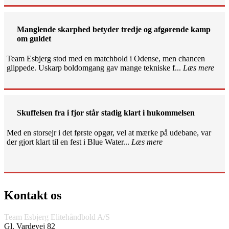
Manglende skarphed betyder tredje og afgørende kamp
om guldet
Team Esbjerg stod med en matchbold i Odense, men chancen
glippede. Uskarp boldomgang gav mange tekniske f...
Læs mere
Skuffelsen fra i fjor står stadig klart i hukommelsen
Med en storsejr i det første opgør, vel at mærke på udebane, var
der gjort klart til en fest i Blue Water...
Læs mere
Kontakt os
Team Esbjerg Elitehåndbold A/S
Gl. Vardevej 82