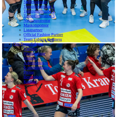
Spillersponsor
Topspillergruppe 1
Topspillergruppe 2
Topspillergruppe 3
Navnesponsorat
Maskotsponsor
Ligapartner
Official Fashion Partner
Team Esbjerg Business
Om Team Esbjerg
Værdier
Hjemmebane
Historie
Administration
Kommunikation
Presse
Bestyrelsen
Kontakt