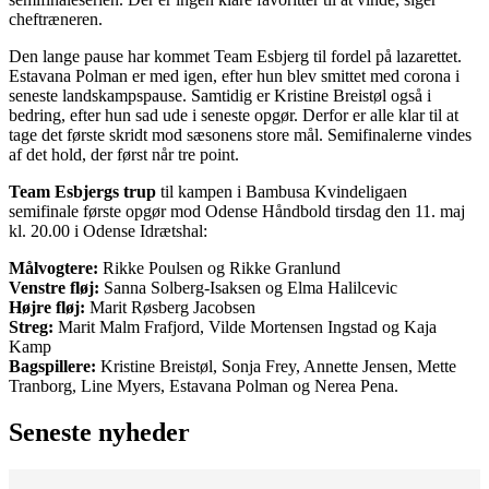
cheftræneren.
Den lange pause har kommet Team Esbjerg til fordel på lazarettet.
Estavana Polman er med igen, efter hun blev smittet med corona i
seneste landskampspause. Samtidig er Kristine Breistøl også i
bedring, efter hun sad ude i seneste opgør. Derfor er alle klar til at
tage det første skridt mod sæsonens store mål. Semifinalerne vindes
af det hold, der først når tre point.
Team Esbjergs trup
til kampen i Bambusa Kvindeligaen
semifinale første opgør mod Odense Håndbold tirsdag den 11. maj
kl. 20.00 i Odense Idrætshal:
Målvogtere:
Rikke Poulsen og Rikke Granlund
Venstre fløj:
Sanna Solberg-Isaksen og Elma Halilcevic
Højre fløj:
Marit Røsberg Jacobsen
Streg:
Marit Malm Frafjord, Vilde Mortensen Ingstad og Kaja
Kamp
Bagspillere:
Kristine Breistøl, Sonja Frey, Annette Jensen, Mette
Tranborg, Line Myers, Estavana Polman og Nerea Pena.
Seneste nyheder