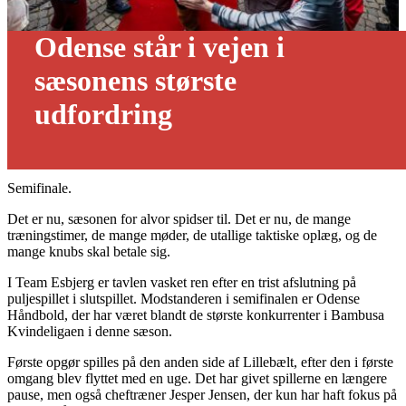
Odense står i vejen i
sæsonens største
udfordring
10/05 - 2021
Semifinale.
Det er nu, sæsonen for alvor spidser til. Det er nu, de mange
træningstimer, de mange møder, de utallige taktiske oplæg, og de
mange knubs skal betale sig.
I Team Esbjerg er tavlen vasket ren efter en trist afslutning på
puljespillet i slutspillet. Modstanderen i semifinalen er Odense
Håndbold, der har været blandt de største konkurrenter i Bambusa
Kvindeligaen i denne sæson.
Første opgør spilles på den anden side af Lillebælt, efter den i første
omgang blev flyttet med en uge. Det har givet spillerne en længere
pause, men også cheftræner Jesper Jensen, der kun har haft fokus på