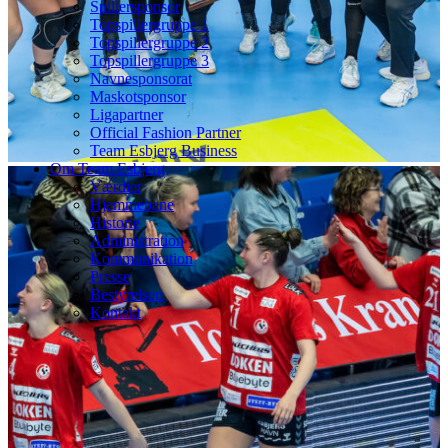
Spillersponsor
Topspillergruppe 1
Topspillergruppe 2
Topspillergruppe 3
Navnesponsorat
Maskotsponsor
Ligapartner
Official Fashion Partner
Team Esbjerg Business
Om Team Esbjerg
Værdier
Hjemmebane
Historie
Administration
Kommunikation
Presse
Bestyrelsen
Kontakt