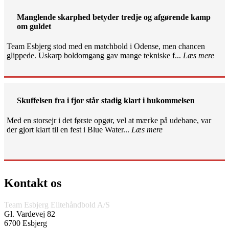
Manglende skarphed betyder tredje og afgørende kamp
om guldet
Team Esbjerg stod med en matchbold i Odense, men chancen
glippede. Uskarp boldomgang gav mange tekniske f...
Læs mere
Skuffelsen fra i fjor står stadig klart i hukommelsen
Med en storsejr i det første opgør, vel at mærke på udebane, var
der gjort klart til en fest i Blue Water...
Læs mere
Kontakt os
Team Esbjerg Elitehåndbold A/S
Gl. Vardevej 82
6700 Esbjerg