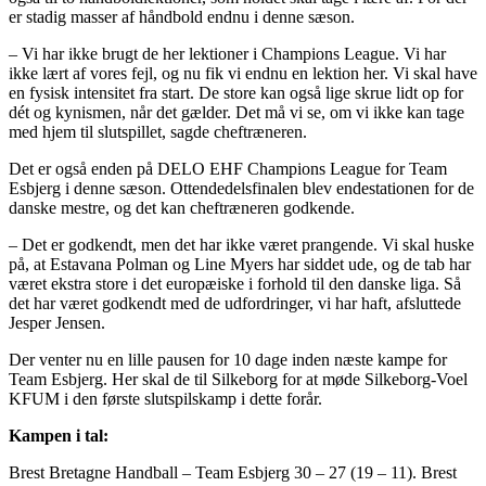
er stadig masser af håndbold endnu i denne sæson.
– Vi har ikke brugt de her lektioner i Champions League. Vi har
ikke lært af vores fejl, og nu fik vi endnu en lektion her. Vi skal have
en fysisk intensitet fra start. De store kan også lige skrue lidt op for
dét og kynismen, når det gælder. Det må vi se, om vi ikke kan tage
med hjem til slutspillet, sagde cheftræneren.
Det er også enden på DELO EHF Champions League for Team
Esbjerg i denne sæson. Ottendedelsfinalen blev endestationen for de
danske mestre, og det kan cheftræneren godkende.
– Det er godkendt, men det har ikke været prangende. Vi skal huske
på, at Estavana Polman og Line Myers har siddet ude, og de tab har
været ekstra store i det europæiske i forhold til den danske liga. Så
det har været godkendt med de udfordringer, vi har haft, afsluttede
Jesper Jensen.
Der venter nu en lille pausen for 10 dage inden næste kampe for
Team Esbjerg. Her skal de til Silkeborg for at møde Silkeborg-Voel
KFUM i den første slutspilskamp i dette forår.
Kampen i tal:
Brest Bretagne Handball – Team Esbjerg 30 – 27 (19 – 11). Brest