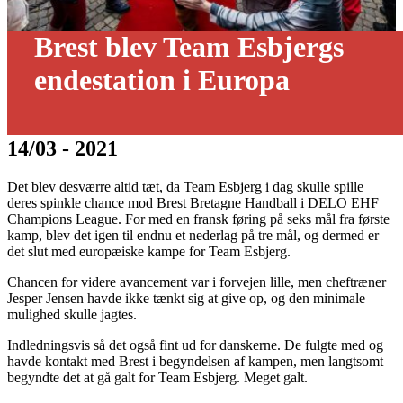
Brest blev Team Esbjergs
endestation i Europa
14/03 - 2021
Det blev desværre altid tæt, da Team Esbjerg i dag skulle spille
deres spinkle chance mod Brest Bretagne Handball i DELO EHF
Champions League. For med en fransk føring på seks mål fra første
kamp, blev det igen til endnu et nederlag på tre mål, og dermed er
det slut med europæiske kampe for Team Esbjerg.
Chancen for videre avancement var i forvejen lille, men cheftræner
Jesper Jensen havde ikke tænkt sig at give op, og den minimale
mulighed skulle jagtes.
Indledningsvis så det også fint ud for danskerne. De fulgte med og
havde kontakt med Brest i begyndelsen af kampen, men langtsomt
begyndte det at gå galt for Team Esbjerg. Meget galt.