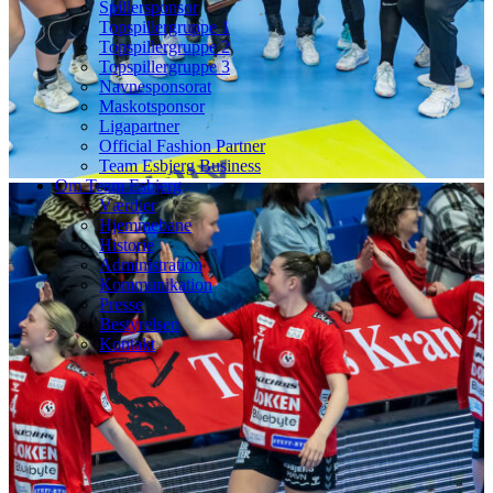
Spillersponsor
Topspillergruppe 1
Topspillergruppe 2
Topspillergruppe 3
Navnesponsorat
Maskotsponsor
Ligapartner
Official Fashion Partner
Team Esbjerg Business
Om Team Esbjerg
Værdier
Hjemmebane
Historie
Administration
Kommunikation
Presse
Bestyrelsen
Kontakt