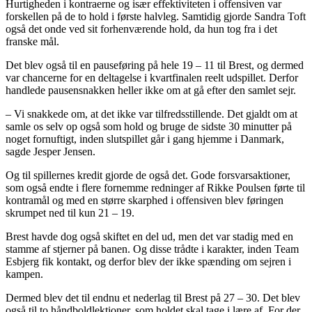
Hurtigheden i kontraerne og især effektiviteten i offensiven var
forskellen på de to hold i første halvleg. Samtidig gjorde Sandra Toft
også det onde ved sit forhenværende hold, da hun tog fra i det
franske mål.
Det blev også til en pauseføring på hele 19 – 11 til Brest, og dermed
var chancerne for en deltagelse i kvartfinalen reelt udspillet. Derfor
handlede pausensnakken heller ikke om at gå efter den samlet sejr.
– Vi snakkede om, at det ikke var tilfredsstillende. Det gjaldt om at
samle os selv op også som hold og bruge de sidste 30 minutter på
noget fornuftigt, inden slutspillet går i gang hjemme i Danmark,
sagde Jesper Jensen.
Og til spillernes kredit gjorde de også det. Gode forsvarsaktioner,
som også endte i flere fornemme redninger af Rikke Poulsen førte til
kontramål og med en større skarphed i offensiven blev føringen
skrumpet ned til kun 21 – 19.
Brest havde dog også skiftet en del ud, men det var stadig med en
stamme af stjerner på banen. Og disse trådte i karakter, inden Team
Esbjerg fik kontakt, og derfor blev der ikke spænding om sejren i
kampen.
Dermed blev det til endnu et nederlag til Brest på 27 – 30. Det blev
også til to håndboldlektioner, som holdet skal tage i lære af. For der