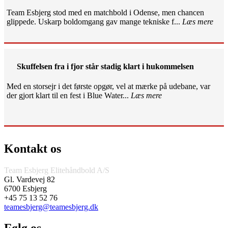
Team Esbjerg stod med en matchbold i Odense, men chancen
glippede. Uskarp boldomgang gav mange tekniske f...
Læs mere
Skuffelsen fra i fjor står stadig klart i hukommelsen
Med en storsejr i det første opgør, vel at mærke på udebane, var
der gjort klart til en fest i Blue Water...
Læs mere
Kontakt os
Team Esbjerg Elitehåndbold A/S
Gl. Vardevej 82
6700 Esbjerg
+45 75 13 52 76
teamesbjerg@teamesbjerg.dk