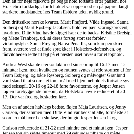
Den alt for høje fejlkvote på begge hold fortsatte efter pausen, hos
Holstebro forklarligt, fordi holdet var oppe mod en på papiret langt
stærkere modstander, hos Team Esbjerg uden gyldig grund.
Den driftssikre norske kvartet, Marit Frafjord, Vilde Ingstad, Sanna
Solberg og Marit Røsberg Jacobsen, holdt en pæn scoringsprocent,
hvorimod Ditte Vind havde kigget især de to backs, Kristine Breistøl
og Mette Tranborg, ud, så deres forsøg stort set forblev
virkningsløse. Sonja Frey og Narea Pena fik, som kampen skred
frem, sværere ved at finde sprækker i Holstebro-defensiven, og
rådvildheden ledte til fejl på et næsten uset niveau for et tophold.
Andrea West skabte nærkontakt med sin scoring til 16-17 med 12
minutter igen, men kvaliteten og rutinen syntes at ride stormen af for
Team Esbjerg, og både Røsberg, Solberg og målvogter Granlund
var i stand til at score i et tomt mål med hjemmeholdets fortsatte syv
mod seksspil. 20-16 og 22-18 førte favoritterne, og Jesper Jensen
tog en forebyggende timeout, da Holstebro havde reduceret til 20-
17. Der var fred og beskeden fare.
Men en af anden halvlegs bedste, fløjen Maja Lauritsen, og Jenny
Carlson, der sammen med Ditte Vind var bedst af alle, formåede at
score to mål hver i en slutfase, der bragte Jesper Jensen i kog.
Carlson reducerede til 21-22 med mindre end et minut igen, Jesper
Jensen tog sin sidste timeout med 29 sekunder tilbage og måtte