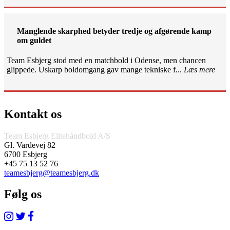
Manglende skarphed betyder tredje og afgørende kamp
om guldet
Team Esbjerg stod med en matchbold i Odense, men chancen
glippede. Uskarp boldomgang gav mange tekniske f...
Læs mere
Kontakt os
Team Esbjerg Elitehåndbold A/S
Gl. Vardevej 82
6700 Esbjerg
+45 75 13 52 76
teamesbjerg@teamesbjerg.dk
Følg os