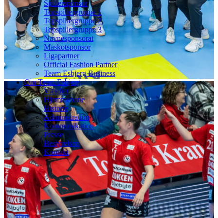
Spillersponsor
Topspillergruppe 1
Topspillergruppe 2
Topspillergruppe 3
Navnesponsorat
Maskotsponsor
Ligapartner
Official Fashion Partner
Team Esbjerg Business
Om Team Esbjerg
Værdier
Hjemmebane
Historie
Administration
Kommunikation
Presse
Bestyrelsen
Kontakt