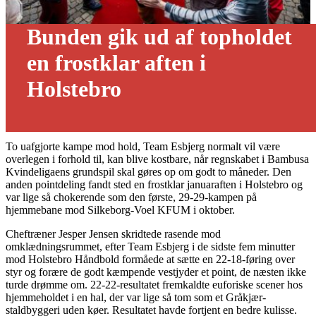
Bunden gik ud af topholdet
en frostklar aften i
Holstebro
06/01 - 2021
To uafgjorte kampe mod hold, Team Esbjerg normalt vil være
overlegen i forhold til, kan blive kostbare, når regnskabet i Bambusa
Kvindeligaens grundspil skal gøres op om godt to måneder. Den
anden pointdeling fandt sted en frostklar januaraften i Holstebro og
var lige så chokerende som den første, 29-29-kampen på
hjemmebane mod Silkeborg-Voel KFUM i oktober.
Cheftræner Jesper Jensen skridtede rasende mod
omklædningsrummet, efter Team Esbjerg i de sidste fem minutter
mod Holstebro Håndbold formåede at sætte en 22-18-føring over
styr og forære de godt kæmpende vestjyder et point, de næsten ikke
turde drømme om. 22-22-resultatet fremkaldte euforiske scener hos
hjemmeholdet i en hal, der var lige så tom som et Gråkjær-
staldbyggeri uden køer. Resultatet havde fortjent en bedre kulisse.