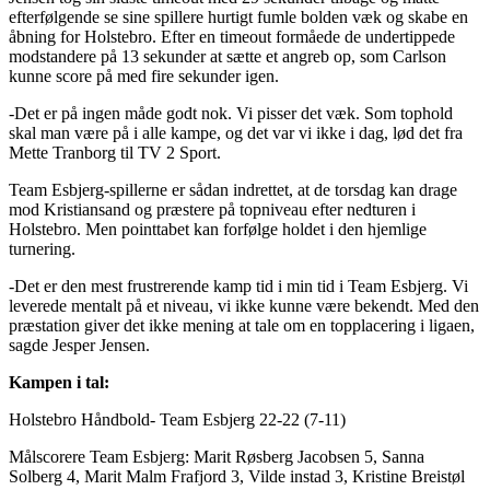
efterfølgende se sine spillere hurtigt fumle bolden væk og skabe en
åbning for Holstebro. Efter en timeout formåede de undertippede
modstandere på 13 sekunder at sætte et angreb op, som Carlson
kunne score på med fire sekunder igen.
-Det er på ingen måde godt nok. Vi pisser det væk. Som tophold
skal man være på i alle kampe, og det var vi ikke i dag, lød det fra
Mette Tranborg til TV 2 Sport.
Team Esbjerg-spillerne er sådan indrettet, at de torsdag kan drage
mod Kristiansand og præstere på topniveau efter nedturen i
Holstebro. Men pointtabet kan forfølge holdet i den hjemlige
turnering.
-Det er den mest frustrerende kamp tid i min tid i Team Esbjerg. Vi
leverede mentalt på et niveau, vi ikke kunne være bekendt. Med den
præstation giver det ikke mening at tale om en topplacering i ligaen,
sagde Jesper Jensen.
Kampen i tal:
Holstebro Håndbold- Team Esbjerg 22-22 (7-11)
Målscorere Team Esbjerg: Marit Røsberg Jacobsen 5, Sanna
Solberg 4, Marit Malm Frafjord 3, Vilde instad 3, Kristine Breistøl