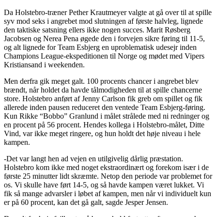
Da Holstebro-træner Pether Krautmeyer valgte at gå over til at spille
syv mod seks i angrebet mod slutningen af første halvleg, lignede
den taktiske satsning ellers ikke nogen succes. Marit Røsberg
Jacobsen og Nerea Pena øgede den i forvejen sikre føring til 11-5,
og alt lignede for Team Esbjerg en uproblematisk udesejr inden
Champions League-ekspeditionen til Norge og mødet med Vipers
Kristiansand i weekenden.
Men derfra gik meget galt. 100 procents chancer i angrebet blev
brændt, når holdet da havde tålmodigheden til at spille chancerne
store. Holstebro anført af Jenny Carlson fik greb om spillet og fik
allerede inden pausen reduceret den ventede Team Esbjerg-føring.
Kun Rikke “Bobbo” Granlund i målet strålede med ni redninger og
en procent på 56 procent. Hendes kollega i Holstebro-målet, Ditte
Vind, var ikke meget ringere, og hun holdt det høje niveau i hele
kampen.
-Det var langt hen ad vejen en utilgivelig dårlig præstation.
Holstebro kom ikke med noget ekstraordinært og forekom især i de
første 25 minutter lidt skræmte. Netop den periode var problemet for
os. Vi skulle have ført 14-5, og så havde kampen været lukket. Vi
fik så mange advarsler i løbet af kampen, men når vi individuelt kun
er på 60 procent, kan det gå galt, sagde Jesper Jensen.