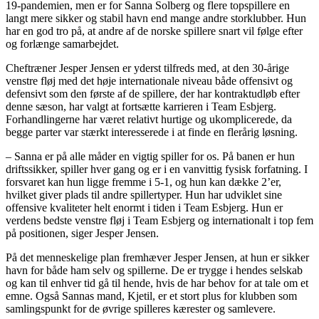
19-pandemien, men er for Sanna Solberg og flere topspillere en
langt mere sikker og stabil havn end mange andre storklubber. Hun
har en god tro på, at andre af de norske spillere snart vil følge efter
og forlænge samarbejdet.
Cheftræner Jesper Jensen er yderst tilfreds med, at den 30-årige
venstre fløj med det høje internationale niveau både offensivt og
defensivt som den første af de spillere, der har kontraktudløb efter
denne sæson, har valgt at fortsætte karrieren i Team Esbjerg.
Forhandlingerne har været relativt hurtige og ukomplicerede, da
begge parter var stærkt interesserede i at finde en flerårig løsning.
– Sanna er på alle måder en vigtig spiller for os. På banen er hun
driftssikker, spiller hver gang og er i en vanvittig fysisk forfatning. I
forsvaret kan hun ligge fremme i 5-1, og hun kan dække 2’er,
hvilket giver plads til andre spillertyper. Hun har udviklet sine
offensive kvaliteter helt enormt i tiden i Team Esbjerg. Hun er
verdens bedste venstre fløj i Team Esbjerg og internationalt i top fem
på positionen, siger Jesper Jensen.
På det menneskelige plan fremhæver Jesper Jensen, at hun er sikker
havn for både ham selv og spillerne. De er trygge i hendes selskab
og kan til enhver tid gå til hende, hvis de har behov for at tale om et
emne. Også Sannas mand, Kjetil, er et stort plus for klubben som
samlingspunkt for de øvrige spilleres kærester og samlevere.