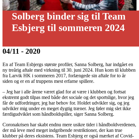
Solberg binder sig til Team
Esbjerg til sommeren 2024
04/11 - 2020
En af Team Esbjergs største profiler, Sanna Solberg, har indgået en
ny treårig aftale med virkning til 30. juni 2024. Hun kom til klubben
fra Larvik HK i sommeren 2017, forlængede sin aftale for to år
siden og er en af truppens mest erfarne spillere.
– Jeg har i alle årene været glad for at være i klubben og fortsat
ekstremt godt tilpas med både det sociale og det sportslige, hvor jeg
får de udfordringer, jeg har behov for. Holdet udvikler sig, og jeg
udvikler mig under en meget dygtig træner. Jeg føler mig slet ikke
færdigudviklet som håndboldspiller, siger Sanna Solberg.
Coronakrisen har skabt endnu mere usikre tider i håndboldverdenen,
der må leve med meget indgribende restriktioner, der kan true
klubber på deres eksistens. Team Esbjerg er også mærket af Covid-