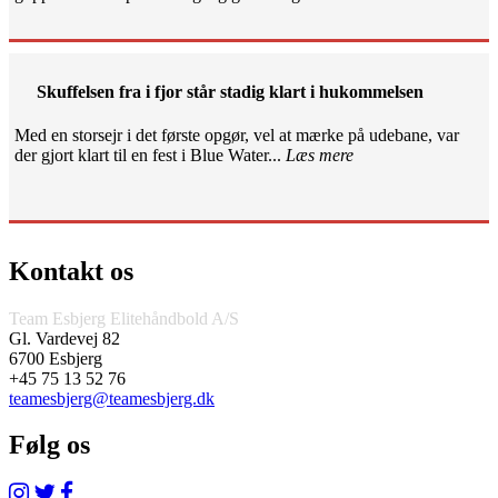
Skuffelsen fra i fjor står stadig klart i hukommelsen
Med en storsejr i det første opgør, vel at mærke på udebane, var
der gjort klart til en fest i Blue Water...
Læs mere
Kontakt os
Team Esbjerg Elitehåndbold A/S
Gl. Vardevej 82
6700 Esbjerg
+45 75 13 52 76
teamesbjerg@teamesbjerg.dk
Følg os