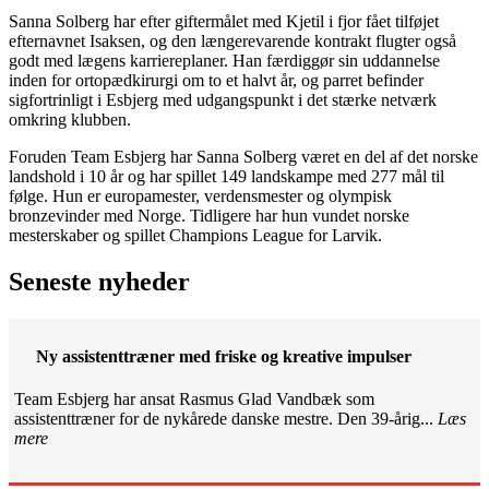
Sanna Solberg har efter giftermålet med Kjetil i fjor fået tilføjet
efternavnet Isaksen, og den længerevarende kontrakt flugter også
godt med lægens karriereplaner. Han færdiggør sin uddannelse
inden for ortopædkirurgi om to et halvt år, og parret befinder
sigfortrinligt i Esbjerg med udgangspunkt i det stærke netværk
omkring klubben.
Foruden Team Esbjerg har Sanna Solberg været en del af det norske
landshold i 10 år og har spillet 149 landskampe med 277 mål til
følge. Hun er europamester, verdensmester og olympisk
bronzevinder med Norge. Tidligere har hun vundet norske
mesterskaber og spillet Champions League for Larvik.
Seneste nyheder
Ny assistenttræner med friske og kreative impulser
Team Esbjerg har ansat Rasmus Glad Vandbæk som
assistenttræner for de nykårede danske mestre. Den 39-årig...
Læs
mere