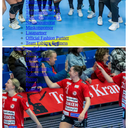
Spillersponsor
Topspillergruppe 1
Topspillergruppe 2
Topspillergruppe 3
Navnesponsorat
Maskotsponsor
Ligapartner
Official Fashion Partner
Team Esbjerg Business
Om Team Esbjerg
Værdier
Hjemmebane
Historie
Administration
Kommunikation
Presse
Bestyrelsen
Kontakt