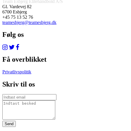
Team Esbjerg Elitehåndbold A/S
Gl. Vardevej 82
6700 Esbjerg
+45 75 13 52 76
teamesbjerg@teamesbjerg.dk
Følg os
Få overblikket
Privatlivspolitik
Skriv til os