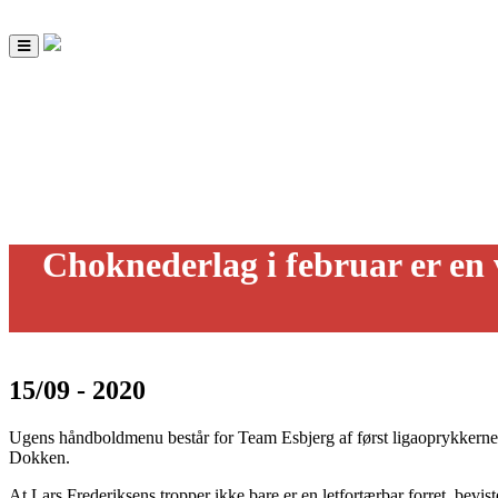
Toggle
navigation
Choknederlag i februar er en 
15/09 - 2020
Ugens håndboldmenu består for Team Esbjerg af først ligaoprykkerne 
Dokken.
At Lars Frederiksens tropper ikke bare er en letfortærbar forret, be