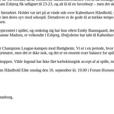
Esbjerg fik udlignet til 23-23, og alt lå til en favoritsejr – men det sk
r i hierarkiet. Holdet var tæt på at vinde ude over København Håndbold, 
 løst deres syv mod seksspil. Derudover er de gode til at trække tempo 
sen.
 epicentret i spillet, og omkring sig har hun oftest Emily Baunsgaard, 
sanne Madsen, er velkendte i Esbjerg. Østjyderne har tabt til Københ
ter Champions League-kampen mod Bietigheim. Vi er i en periode, hvor v
 primære, men det er ikke nok, og det er en enormt svær balance for spill
 truppen. Vilde Ingstad har ikke fået kæbekirurgisk accept af at spille, 
s Håndbold Elite onsdag den 16. september kl. 19.00 i Forum Horsen
Tranborg.