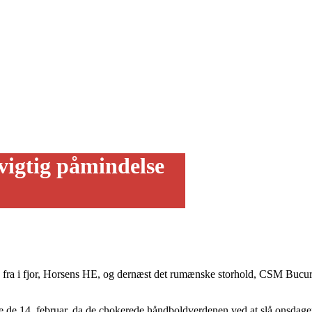
vigtig påmindelse
fra i fjor, Horsens HE, og dernæst det rumænske storhold, CSM Bucure
viste de 14. februar, da de chokerede håndboldverdenen ved at slå onsd