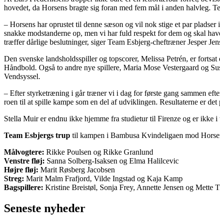
hovedet, da Horsens bragte sig foran med fem mål i anden halvleg. Team 
– Horsens har oprustet til denne sæson og vil nok stige et par pladse
snakke modstanderne op, men vi har fuld respekt for dem og skal have
træffer dårlige beslutninger, siger Team Esbjerg-cheftræner Jesper Jen
Den svenske landsholdsspiller og topscorer, Melissa Petrén, er fortsat
Håndbold. Også to andre nye spillere, Maria Mose Vestergaard og Su
Vendsyssel.
– Efter styrketræning i går træner vi i dag for første gang sammen ef
roen til at spille kampe som en del af udviklingen. Resultaterne er det
Stella Muir er endnu ikke hjemme fra studietur til Firenze og er ikke i
Team Esbjergs trup
til kampen i Bambusa Kvindeligaen mod Horsen
Målvogtere:
Rikke Poulsen og Rikke Granlund
Venstre fløj:
Sanna Solberg-Isaksen og Elma Halilcevic
Højre fløj:
Marit Røsberg Jacobsen
Streg:
Marit Malm Frafjord, Vilde Ingstad og Kaja Kamp
Bagspillere:
Kristine Breistøl, Sonja Frey, Annette Jensen og Mette 
Seneste nyheder