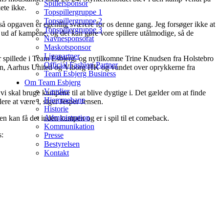
Spillersponsor
ete ikke.
Topspillergruppe 1
Topspillergruppe 2
så opgaven er egentlig sværere for os denne gang. Jeg forsøger ikke at
Topspillergruppe 3
ud af kampene, og det kan gøre vore spillere utålmodige, så de
Navnesponsorat
Maskotsponsor
Ligapartner
der spillede i Team Esbjerg, og nytilkomne Trine Knudsen fra Holstebro
Official Fashion Partner
avn, Aarhus United og Viborg HK og vundet over oprykkerne fra
Team Esbjerg Business
Om Team Esbjerg
Værdier
i skal bruge kampene til at blive dygtige i. Det gælder om at finde
Hjemmebane
ere at være i, siger Jesper Jensen.
Historie
Administration
men kan få det inden kampen og er i spil til et comeback.
Kommunikation
s:
Presse
Bestyrelsen
Kontakt