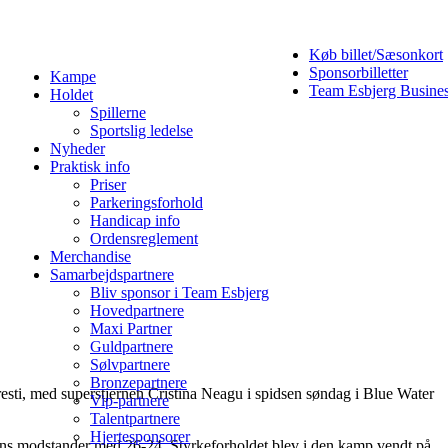
Køb billet/Sæsonkort
Sponsorbilletter
Kampe
Team Esbjerg Busine
Holdet
Spillerne
Sportslig ledelse
Nyheder
Praktisk info
Priser
Parkeringsforhold
Handicap info
Ordensreglement
Merchandise
Samarbejdspartnere
Bliv sponsor i Team Esbjerg
Hovedpartnere
Maxi Partner
Guldpartnere
Sølvpartnere
Bronzepartnere
sti, med superstjernen Cristina Neagu i spidsen søndag i Blue Water
Vip-partnere
Talentpartnere
Hjertesponsorer
agens modstander med 26-24. Styrkeforholdet blev i den kamp vendt på