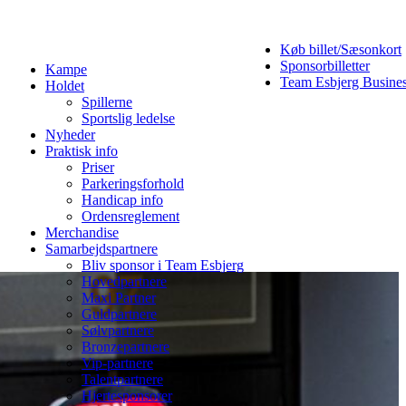
Køb billet/Sæsonkort
Sponsorbilletter
Kampe
Team Esbjerg Busine
Holdet
Spillerne
Sportslig ledelse
Nyheder
Praktisk info
Priser
Parkeringsforhold
Handicap info
Ordensreglement
Merchandise
Samarbejdspartnere
Bliv sponsor i Team Esbjerg
Hovedpartnere
Maxi Partner
Guldpartnere
Sølvpartnere
Bronzepartnere
Vip-partnere
Talentpartnere
Hjertesponsorer