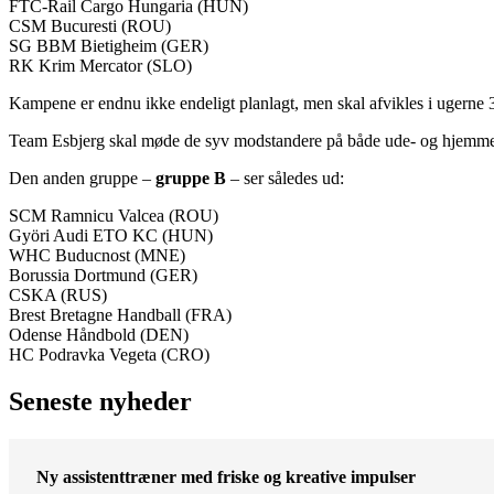
FTC-Rail Cargo Hungaria (HUN)
CSM Bucuresti (ROU)
SG BBM Bietigheim (GER)
RK Krim Mercator (SLO)
Kampene er endnu ikke endeligt planlagt, men skal afvikles i ugerne 37,
Team Esbjerg skal møde de syv modstandere på både ude- og hjemm
Den anden gruppe –
gruppe B
– ser således ud:
SCM Ramnicu Valcea (ROU)
Györi Audi ETO KC (HUN)
WHC Buducnost (MNE)
Borussia Dortmund (GER)
CSKA (RUS)
Brest Bretagne Handball (FRA)
Odense Håndbold (DEN)
HC Podravka Vegeta (CRO)
Seneste nyheder
Ny assistenttræner med friske og kreative impulser