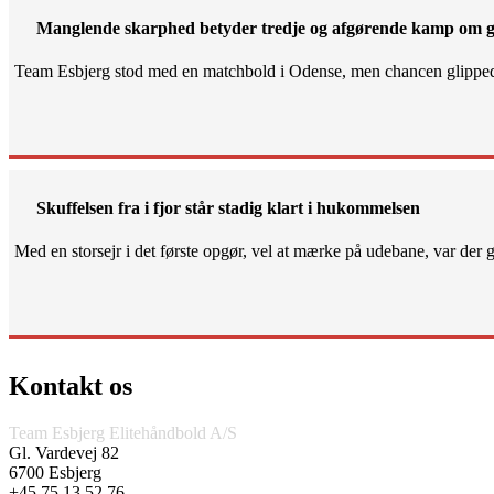
Manglende skarphed betyder tredje og afgørende kamp om g
Team Esbjerg stod med en matchbold i Odense, men chancen glippe
Skuffelsen fra i fjor står stadig klart i hukommelsen
Med en storsejr i det første opgør, vel at mærke på udebane, var der gjo
Kontakt os
Team Esbjerg Elitehåndbold A/S
Gl. Vardevej 82
6700 Esbjerg
+45 75 13 52 76