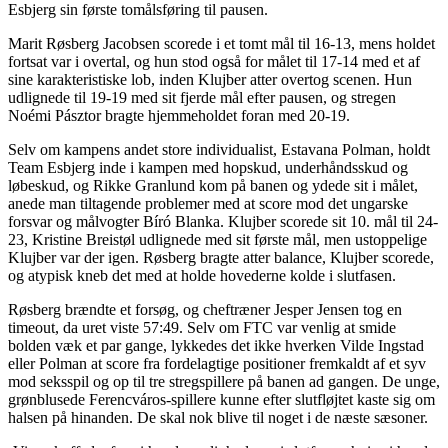
Esbjerg sin første tomålsføring til pausen.
Marit Røsberg Jacobsen scorede i et tomt mål til 16-13, mens holdet
fortsat var i overtal, og hun stod også for målet til 17-14 med et af
sine karakteristiske lob, inden Klujber atter overtog scenen. Hun
udlignede til 19-19 med sit fjerde mål efter pausen, og stregen
Noémi Pásztor bragte hjemmeholdet foran med 20-19.
Selv om kampens andet store individualist, Estavana Polman, holdt
Team Esbjerg inde i kampen med hopskud, underhåndsskud og
løbeskud, og Rikke Granlund kom på banen og ydede sit i målet,
anede man tiltagende problemer med at score mod det ungarske
forsvar og målvogter Bíró Blanka. Klujber scorede sit 10. mål til 24-
23, Kristine Breistøl udlignede med sit første mål, men ustoppelige
Klujber var der igen. Røsberg bragte atter balance, Klujber scorede,
og atypisk kneb det med at holde hovederne kolde i slutfasen.
Røsberg brændte et forsøg, og cheftræner Jesper Jensen tog en
timeout, da uret viste 57:49. Selv om FTC var venlig at smide
bolden væk et par gange, lykkedes det ikke hverken Vilde Ingstad
eller Polman at score fra fordelagtige positioner fremkaldt af et syv
mod seksspil og op til tre stregspillere på banen ad gangen. De unge,
grønblusede Ferencváros-spillere kunne efter slutfløjtet kaste sig om
halsen på hinanden. De skal nok blive til noget i de næste sæsoner.