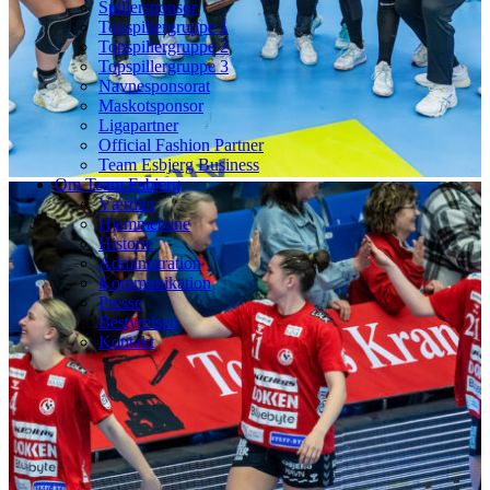
Spillersponsor
Topspillergruppe 1
Topspillergruppe 2
Topspillergruppe 3
Navnesponsorat
Maskotsponsor
Ligapartner
Official Fashion Partner
Team Esbjerg Business
Om Team Esbjerg
Værdier
Hjemmebane
Historie
Administration
Kommunikation
Presse
Bestyrelsen
Kontakt