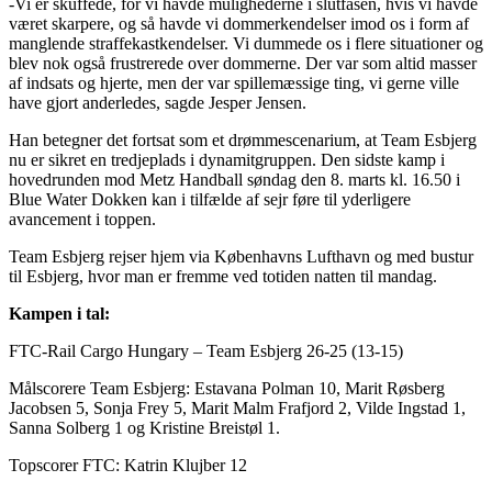
-Vi er skuffede, for vi havde mulighederne i slutfasen, hvis vi havde
været skarpere, og så havde vi dommerkendelser imod os i form af
manglende straffekastkendelser. Vi dummede os i flere situationer og
blev nok også frustrerede over dommerne. Der var som altid masser
af indsats og hjerte, men der var spillemæssige ting, vi gerne ville
have gjort anderledes, sagde Jesper Jensen.
Han betegner det fortsat som et drømmescenarium, at Team Esbjerg
nu er sikret en tredjeplads i dynamitgruppen. Den sidste kamp i
hovedrunden mod Metz Handball søndag den 8. marts kl. 16.50 i
Blue Water Dokken kan i tilfælde af sejr føre til yderligere
avancement i toppen.
Team Esbjerg rejser hjem via Københavns Lufthavn og med bustur
til Esbjerg, hvor man er fremme ved totiden natten til mandag.
Kampen i tal:
FTC-Rail Cargo Hungary – Team Esbjerg 26-25 (13-15)
Målscorere Team Esbjerg: Estavana Polman 10, Marit Røsberg
Jacobsen 5, Sonja Frey 5, Marit Malm Frafjord 2, Vilde Ingstad 1,
Sanna Solberg 1 og Kristine Breistøl 1.
Topscorer FTC: Katrin Klujber 12