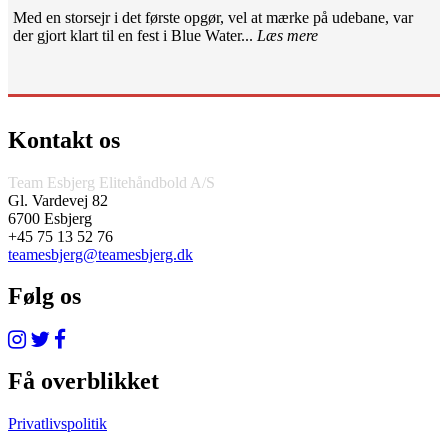
Med en storsejr i det første opgør, vel at mærke på udebane, var
der gjort klart til en fest i Blue Water...
Læs mere
Kontakt os
Team Esbjerg Elitehåndbold A/S
Gl. Vardevej 82
6700 Esbjerg
+45 75 13 52 76
teamesbjerg@teamesbjerg.dk
Følg os
Få overblikket
Privatlivspolitik