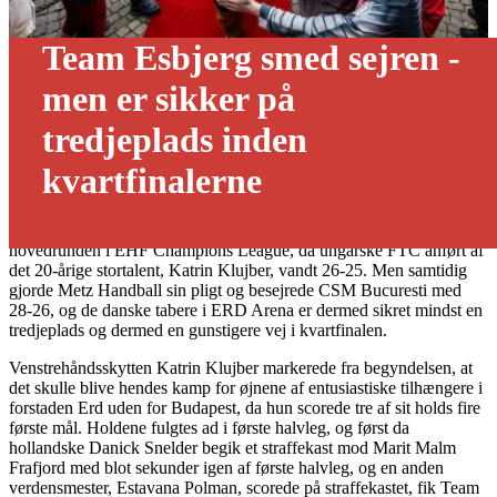
Team Esbjerg smed sejren -
men er sikker på
tredjeplads inden
kvartfinalerne
01/03 - 2020
Team Esbjerg smed pointene og led sit første nederlag i
hovedrunden i EHF Champions League, da ungarske FTC anført af
det 20-årige stortalent, Katrin Klujber, vandt 26-25. Men samtidig
gjorde Metz Handball sin pligt og besejrede CSM Bucuresti med
28-26, og de danske tabere i ERD Arena er dermed sikret mindst en
tredjeplads og dermed en gunstigere vej i kvartfinalen.
Venstrehåndsskytten Katrin Klujber markerede fra begyndelsen, at
det skulle blive hendes kamp for øjnene af entusiastiske tilhængere i
forstaden Erd uden for Budapest, da hun scorede tre af sit holds fire
første mål. Holdene fulgtes ad i første halvleg, og først da
hollandske Danick Snelder begik et straffekast mod Marit Malm
Frafjord med blot sekunder igen af første halvleg, og en anden
verdensmester, Estavana Polman, scorede på straffekastet, fik Team