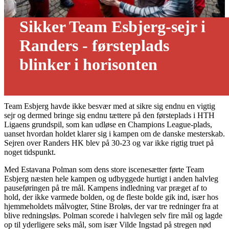
Sikker Team Esbjerg-sejr i
Randers - førsteplads
blinker i horisonten
26/02 - 2020
Team Esbjerg havde ikke besvær med at sikre sig endnu en vigtig
sejr og dermed bringe sig endnu tættere på den førsteplads i HTH
Ligaens grundspil, som kan udløse en Champions League-plads,
uanset hvordan holdet klarer sig i kampen om de danske mesterskab.
Sejren over Randers HK blev på 30-23 og var ikke rigtig truet på
noget tidspunkt.
Med Estavana Polman som dens store iscenesætter førte Team
Esbjerg næsten hele kampen og udbyggede hurtigt i anden halvleg
pauseføringen på tre mål. Kampens indledning var præget af to
hold, der ikke varmede bolden, og de fleste bolde gik ind, især hos
hjemmeholdets målvogter, Stine Broløs, der var tre redninger fra at
blive redningsløs. Polman scorede i halvlegen selv fire mål og lagde
op til yderligere seks mål, som især Vilde Ingstad på stregen nød