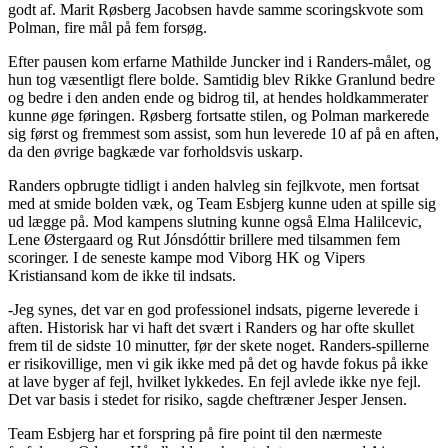
godt af. Marit Røsberg Jacobsen havde samme scoringskvote som
Polman, fire mål på fem forsøg.
Efter pausen kom erfarne Mathilde Juncker ind i Randers-målet, og
hun tog væsentligt flere bolde. Samtidig blev Rikke Granlund bedre
og bedre i den anden ende og bidrog til, at hendes holdkammerater
kunne øge føringen. Røsberg fortsatte stilen, og Polman markerede
sig først og fremmest som assist, som hun leverede 10 af på en aften,
da den øvrige bagkæde var forholdsvis uskarp.
Randers opbrugte tidligt i anden halvleg sin fejlkvote, men fortsat
med at smide bolden væk, og Team Esbjerg kunne uden at spille sig
ud lægge på. Mod kampens slutning kunne også Elma Halilcevic,
Lene Østergaard og Rut Jónsdóttir brillere med tilsammen fem
scoringer. I de seneste kampe mod Viborg HK og Vipers
Kristiansand kom de ikke til indsats.
-Jeg synes, det var en god professionel indsats, pigerne leverede i
aften. Historisk har vi haft det svært i Randers og har ofte skullet
frem til de sidste 10 minutter, før der skete noget. Randers-spillerne
er risikovillige, men vi gik ikke med på det og havde fokus på ikke
at lave byger af fejl, hvilket lykkedes. En fejl avlede ikke nye fejl.
Det var basis i stedet for risiko, sagde cheftræner Jesper Jensen.
Team Esbjerg har et forspring på fire point til den nærmeste