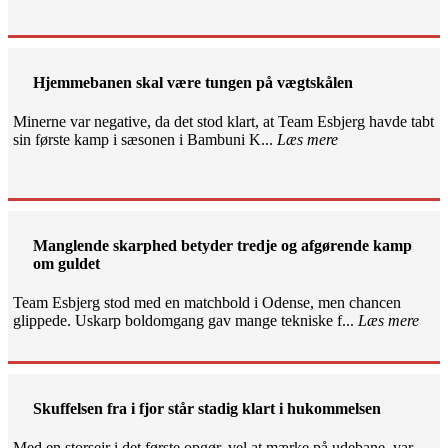
Hjemmebanen skal være tungen på vægtskålen
Minerne var negative, da det stod klart, at Team Esbjerg havde tabt
sin første kamp i sæsonen i Bambuni K...
Læs mere
Manglende skarphed betyder tredje og afgørende kamp
om guldet
Team Esbjerg stod med en matchbold i Odense, men chancen
glippede. Uskarp boldomgang gav mange tekniske f...
Læs mere
Skuffelsen fra i fjor står stadig klart i hukommelsen
Med en storsejr i det første opgør, vel at mærke på udebane, var