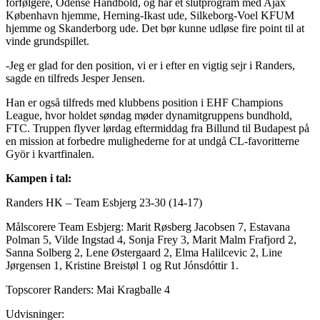
forfølgere, Odense Håndbold, og har et slutprogram med Ajax
København hjemme, Herning-Ikast ude, Silkeborg-Voel KFUM
hjemme og Skanderborg ude. Det bør kunne udløse fire point til at
vinde grundspillet.
-Jeg er glad for den position, vi er i efter en vigtig sejr i Randers,
sagde en tilfreds Jesper Jensen.
Han er også tilfreds med klubbens position i EHF Champions
League, hvor holdet søndag møder dynamitgruppens bundhold,
FTC. Truppen flyver lørdag eftermiddag fra Billund til Budapest på
en mission at forbedre mulighederne for at undgå CL-favoritterne
Györ i kvartfinalen.
Kampen i tal:
Randers HK – Team Esbjerg 23-30 (14-17)
Målscorere Team Esbjerg: Marit Røsberg Jacobsen 7, Estavana
Polman 5, Vilde Ingstad 4, Sonja Frey 3, Marit Malm Frafjord 2,
Sanna Solberg 2, Lene Østergaard 2, Elma Halilcevic 2, Line
Jørgensen 1, Kristine Breistøl 1 og Rut Jónsdóttir 1.
Topscorer Randers: Mai Kragballe 4
Udvisninger: