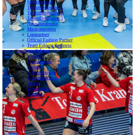
Spillersponsor
Topspillergruppe 1
Topspillergruppe 2
Topspillergruppe 3
Navnesponsorat
Maskotsponsor
Ligapartner
Official Fashion Partner
Team Esbjerg Business
Om Team Esbjerg
Værdier
Hjemmebane
Historie
Administration
Kommunikation
Presse
Bestyrelsen
Kontakt