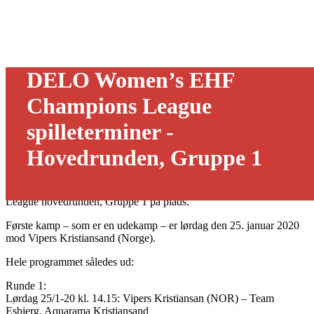
DELO Women’s EHF
Champions League
spilleterminer -
Hovedrunden, Gruppe 1
10/12 - 2019
Så er de forestående kampe i DELO Women’s EHF Champions
League hovedrunden, Gruppe 1 på plads.
Første kamp – som er en udekamp – er lørdag den 25. januar 2020
mod Vipers Kristiansand (Norge).
Hele programmet således ud:
Runde 1:
Lørdag 25/1-20 kl. 14.15: Vipers Kristiansan (NOR) – Team
Esbjerg, Aquarama Kristiansand