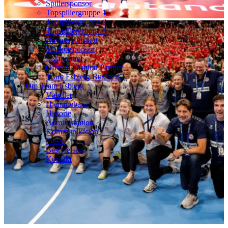
Spillersponsor
Topspillergruppe 1
Topspillergruppe 2
Topspillergruppe 3
Navnesponsorat
Maskotsponsor
Ligapartner
Official Fashion Partner
Team Esbjerg Business
Om Team Esbjerg
Værdier
Hjemmebane
Historie
Administration
Kommunikation
Presse
Bestyrelsen
Kontakt