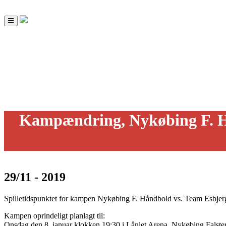
Toggle
navigation
Kampændring, Nykøbing F. H
29/11 - 2019
Spilletidspunktet for kampen Nykøbing F. Håndbold vs. Team Esbjerg
Kampen oprindeligt planlagt til:
Onsdag den 8. januar klokken 19:30 i Lånlet Arena, Nykøbing Falste