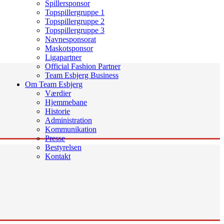
Spillersponsor
Topspillergruppe 1
Topspillergruppe 2
Topspillergruppe 3
Navnesponsorat
Maskotsponsor
Ligapartner
Official Fashion Partner
Team Esbjerg Business
Om Team Esbjerg
Værdier
Hjemmebane
Historie
Administration
Kommunikation
Presse
Bestyrelsen
Kontakt