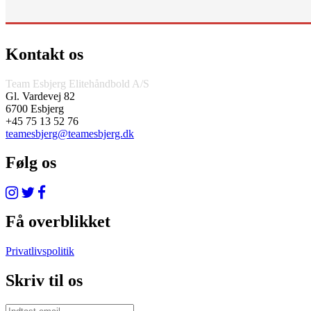
Kontakt os
Team Esbjerg Elitehåndbold A/S
Gl. Vardevej 82
6700 Esbjerg
+45 75 13 52 76
teamesbjerg@teamesbjerg.dk
Følg os
Få overblikket
Privatlivspolitik
Skriv til os