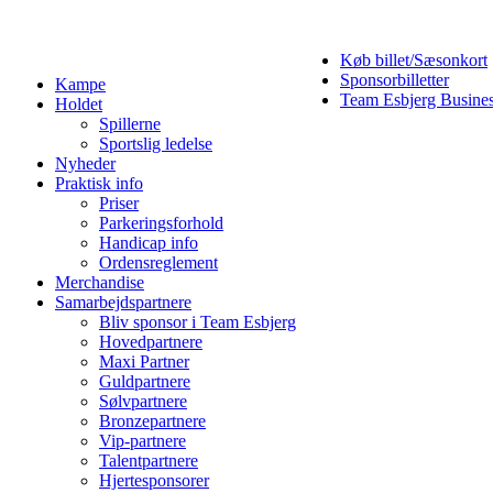
Køb billet/Sæsonkort
Sponsorbilletter
Kampe
Team Esbjerg Busine
Holdet
Spillerne
Sportslig ledelse
Nyheder
Praktisk info
Priser
Parkeringsforhold
Handicap info
Ordensreglement
Merchandise
Samarbejdspartnere
Bliv sponsor i Team Esbjerg
Hovedpartnere
Maxi Partner
Guldpartnere
Sølvpartnere
Bronzepartnere
Vip-partnere
Talentpartnere
Hjertesponsorer