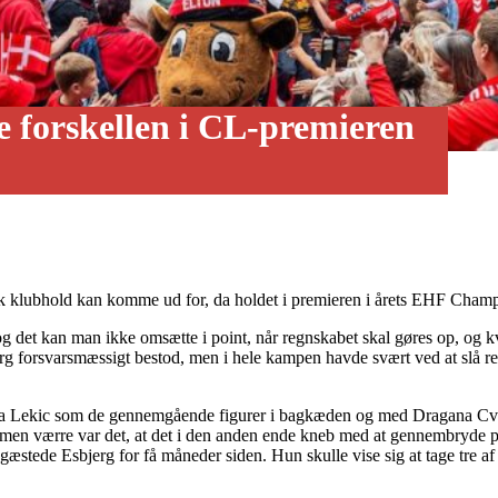
e forskellen i CL-premieren
sk klubhold kan komme ud for, da holdet i premieren i årets EHF Champ
 og det kan man ikke omsætte i point, når regnskabet skal gøres op, og kv
erg forsvarsmæssigt bestod, men i hele kampen havde svært ved at slå re
a Lekic som de gennemgående figurer i bagkæden og med Dragana Cvijic,
t, men værre var det, at det i den anden ende kneb med at gennembryde 
gæstede Esbjerg for få måneder siden. Hun skulle vise sig at tage tre af