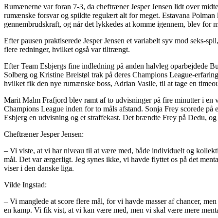
Rumænerne var foran 7-3, da cheftræner Jesper Jensen lidt over midten
rumænske forsvar og spildte regulært alt for meget. Estavana Polman k
gennembrudskraft, og når det lykkedes at komme igennem, blev for 
Efter pausen praktiserede Jesper Jensen et variabelt syv mod seks-spil,
flere redninger, hvilket også var tiltrængt.
Efter Team Esbjergs fine indledning på anden halvleg oparbejdede Bu
Solberg og Kristine Breistøl trak på deres Champions League-erfaring
hvilket fik den nye rumænske boss, Adrian Vasile, til at tage en time
Marit Malm Frafjord blev ramt af to udvisninger på fire minutter i en
Champions League inden for to måls afstand. Sonja Frey scorede på et
Esbjerg en udvisning og et straffekast. Det brændte Frey på Dedu, og de
Cheftræner Jesper Jensen:
– Vi viste, at vi har niveau til at være med, både individuelt og kolle
mål. Det var ærgerligt. Jeg synes ikke, vi havde flyttet os på det ment
viser i den danske liga.
Vilde Ingstad:
– Vi manglede at score flere mål, for vi havde masser af chancer, men d
en kamp. Vi fik vist, at vi kan være med, men vi skal være mere mental