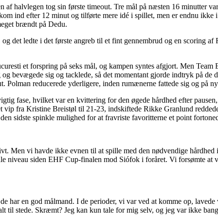
 af halvlegen tog sin første timeout. Tre mål på næsten 16 minutter var
om ind efter 12 minut og tilførte mere idé i spillet, men er endnu ikk
meget brændt på Dedu.
 og det ledte i det første angreb til et fint gennembrud og en scoring a
curesti et forspring på seks mål, og kampen syntes afgjort. Men Team 
 og bevægede sig og tacklede, så det momentant gjorde indtryk på de d
out. Polman reducerede yderligere, inden rumænerne fattede sig og på ny
 vigtig fase, hvilket var en kvittering for den øgede hårdhed efter pau
 vip fra Kristine Breistøl til 21-23, indskiftede Rikke Granlund redde
n sidste spinkle mulighed for at fravriste favoritterne et point fortone
ktivt. Men vi havde ikke evnen til at spille med den nødvendige hårdhed i
ale niveau siden EHF Cup-finalen mod Siófok i foråret. Vi forsømte at vi
e har en god målmand. I de perioder, vi var ved at komme op, lavede vi i
t til stede. Skræmt? Jeg kan kun tale for mig selv, og jeg var ikke bang