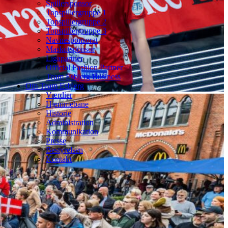
Spillersponsor
Topspillergruppe 1
Topspillergruppe 2
Topspillergruppe 3
Navnesponsorat
Maskotsponsor
Ligapartner
Official Fashion Partner
Team Esbjerg Business
Om Team Esbjerg
Værdier
Hjemmebane
Historie
Administration
Kommunikation
Presse
Bestyrelsen
Kontakt